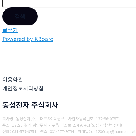
검색
글쓰기
Powered by KBoard
이용약관
개인정보처리방침
동성전자 주식회사
회사명: 동성전자(주) 대표자: 박원규
사업자등록번호: 132-86-07871
주소: 12275 경기 남양주시 와부읍 덕소로 234 A-401(도심지식산업센터)
전화: 031-577-9751
팩스: 031-577-9754
이메일: ds1200cap@hanmail.net