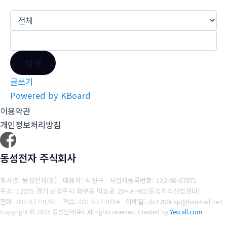
검색
글쓰기
Powered by KBoard
이용약관
개인정보처리방침
동성전자 주식회사
회사명: 동성전자(주) 대표자: 박원규
사업자등록번호: 132-86-07871
주소: 12275 경기 남양주시 와부읍 덕소로 234 A-401(도심지식산업센터)
전화: 031-577-9751
팩스: 031-577-9754
이메일: ds1200cap@hanmail.net
Copyright © 2025 동성전자(주). All rights reserved.
Created by
Yescall.com