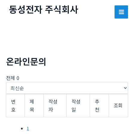
콘
동성전자 주식회사
텐
Mai
츠
로
Men
건
너
뛰
온라인문의
기
전체 0
번
제
작성
작성
추
조회
호
목
자
일
천
1