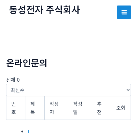
콘
동성전자 주식회사
텐
Mai
츠
로
Men
건
너
뛰
온라인문의
기
전체 0
번
제
작성
작성
추
조회
호
목
자
일
천
1