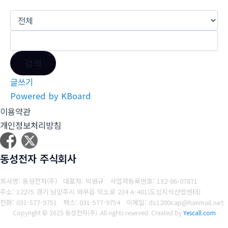
검색
글쓰기
Powered by KBoard
이용약관
개인정보처리방침
동성전자 주식회사
회사명: 동성전자(주) 대표자: 박원규
사업자등록번호: 132-86-07871
주소: 12275 경기 남양주시 와부읍 덕소로 234 A-401(도심지식산업센터)
전화: 031-577-9751
팩스: 031-577-9754
이메일: ds1200cap@hanmail.net
Copyright © 2025 동성전자(주). All rights reserved.
Created by
Yescall.com