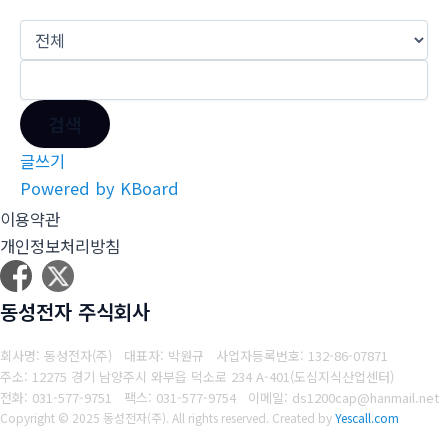
검색
글쓰기
Powered by KBoard
이용약관
개인정보처리방침
동성전자 주식회사
회사명: 동성전자(주) 대표자: 박원규
사업자등록번호: 132-86-07871
주소: 12275 경기 남양주시 와부읍 덕소로 234 A-401(도심지식산업센터)
전화: 031-577-9751
팩스: 031-577-9754
이메일: ds1200cap@hanmail.net
Copyright © 2025 동성전자(주). All rights reserved.
Created by
Yescall.com