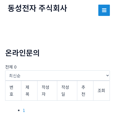
콘
동성전자 주식회사
텐
Mai
츠
로
Men
건
너
뛰
온라인문의
기
전체 0
번
제
작성
작성
추
조회
호
목
자
일
천
1