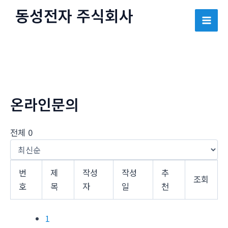
콘
동성전자 주식회사
텐
Mai
츠
로
Men
건
너
뛰
온라인문의
기
전체 0
번
제
작성
작성
추
조회
호
목
자
일
천
1