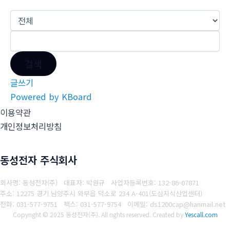
검색
글쓰기
Powered by KBoard
이용약관
개인정보처리방침
동성전자 주식회사
회사명: 동성전자(주) 대표자: 박원규
사업자등록번호: 132-86-07871
주소: 12275 경기 남양주시 와부읍 덕소로 234 A-401(도심지식산업센터)
전화: 031-577-9751
팩스: 031-577-9754
이메일: ds1200cap@hanmail.net
Copyright © 2025 동성전자(주). All rights reserved.
Created by
Yescall.com