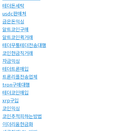
테더돈세탁
usdc판매처
금은돈믹싱
알트코인구매
알트코인퀵거래
테더무통테더전송대행
코인현금직거래
자금믹싱
테더트론매입
트론리플전송업체
tron구매대행
테더코인매입
xrp구입
코인믹싱
코인추적피하는방법
이더리움현금화