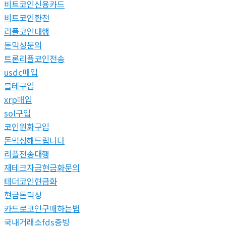
비트코인신용카드
비트코인환전
리플코인대행
돈믹싱문의
트론리플코인전송
usdc매입
블테구입
xrp매입
sol구입
코인원화구입
돈믹싱해드립니다
리플전송대행
재테크자금현금화문의
테더코인현금화
현금돈믹싱
카드로코인구매하는법
국내거래소fds증빙