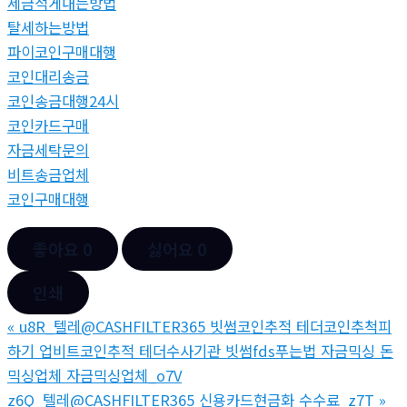
세금적게내는방법
탈세하는방법
파이코인구매대행
코인대리송금
코인송금대행24시
코인카드구매
자금세탁문의
비트송금업체
코인구매대행
좋아요
0
싫어요
0
인쇄
«
u8R_텔레@CASHFILTER365 빗썸코인추적 테더코인추척피
하기 업비트코인추적 테더수사기관 빗썸fds푸는법 자금믹싱 돈
믹싱업체 자금믹싱업체_o7V
z6Q_텔레@CASHFILTER365 신용카드현금화 수수료_z7T
»