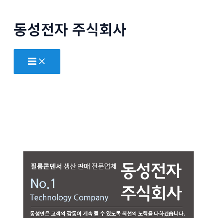
콘
텐
동성전자 주식회사
츠
로
Main
건
Menu
너
뛰
기