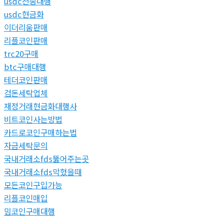
usdc전송대행
usdc현금화
이더리움판매
리플코인판매
trc20구매
btc구매대행
테더코인판매
검돈세탁업체
재정거래현금화대행사
비트코인사는방법
카드로코인구매하는법
자금세탁문의
국내거래소fds뚫어주는곳
국내거래소fds막혔을때
모든코인구입가능
리플코인매입
밈코인구매대행