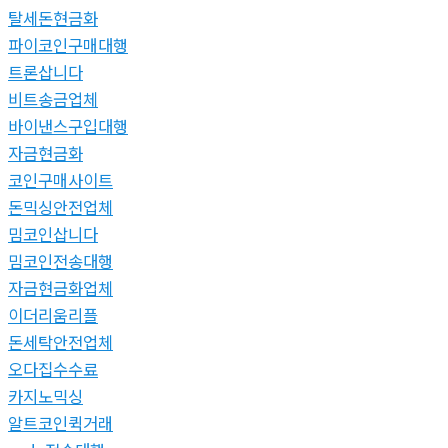
탈세돈현금화
파이코인구매대행
트론삽니다
비트송금업체
바이낸스구입대행
자금현금화
코인구매사이트
돈믹싱안전업체
밈코인삽니다
밈코인전송대행
자금현금화업체
이더리움리플
돈세탁안전업체
오다집수수료
카지노믹싱
알트코인퀵거래