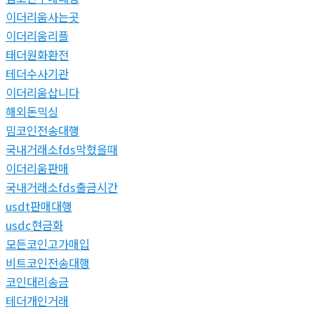
이더리움사는곳
이더리움리플
태더원화환전
테더수사기관
이더리움삽니다
해외돈믹싱
밈코인전송대행
국내거래소fds막혔을때
이더리움판매
국내거래소fds출금시간
usdt판매대행
usdc현금화
모든코인고가매입
비트코인전송대행
코인대리송금
테더개인거래