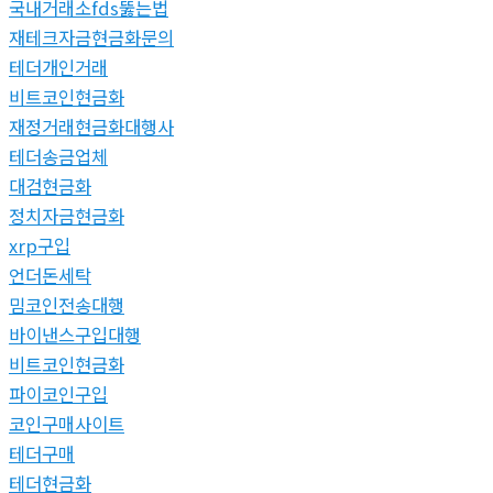
국내거래소fds뚫는법
재테크자금현금화문의
테더개인거래
비트코인현금화
재정거래현금화대행사
테더송금업체
대검현금화
정치자금현금화
xrp구입
언더돈세탁
밈코인전송대행
바이낸스구입대행
비트코인현금화
파이코인구입
코인구매사이트
테더구매
테더현금화