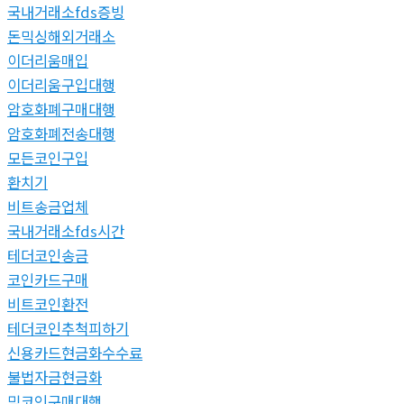
국내거래소fds증빙
돈믹싱해외거래소
이더리움매입
이더리움구입대행
암호화폐구매대행
암호화폐전송대행
모든코인구입
환치기
비트송금업체
국내거래소fds시간
테더코인송금
코인카드구매
비트코인환전
테더코인추척피하기
신용카드현금화수수료
불법자금현금화
밈코인구매대행