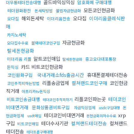
골드바믹싱믹싱
암호화폐 구매대행
더무통테더전송대행
모든코인현금화
테더원화환전
돈세탁방법
불법자금현금화
해외돈세탁
오다집
이더리움클레식판
오다집
이더리움전송
매
카지노세탁
자금현금화
오다집수수료
블랙테더코인구입
탈세돈현금화
알트코인매입
이더리움 리플
중고오다대포통장
탈세돈현금화
카드 비트코인현금화
돈믹싱
국내거래소fds출금시간
휴대폰결제테더전송
코인원화구입
리플송금업체
컬쳐랜드코인구매
코인현금
코인추적피하는방법
직거래
아프리카tv돈믹싱
리플코인파는곳
테더코인
비트코인송금대행
테더코인추척피하기
비대면거래
문화상품권비트구입
자금믹싱업체
돈
usdc구입대행
테더코인비대면거래
xrp
현금화업체
usdt매입
돈현금화최저수수료
구입
테더수사기관
컬쳐랜드테더전송
컬쳐랜드
비트코인매입
테더전송
테더트론구매대행