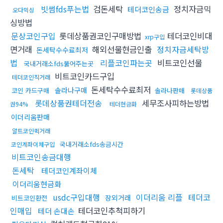
빗썸fds푸는법
검돈세탁
정치자금믹
테더코인송금
오다믹싱
싱방법
문상코인구입
롯데상품권코인구매방법
테더코인비대
xrp구입
면거래
해외선물현금인출
정치자금세탁방
돈세탁수수료최저
법
리플코인파는곳
비트코인선물
국내거래소fds뚫어주는곳
비트코인카드구입
테더코인직거래
돈세탁수수료최저
솔라나구매
코인 카드구매
솔라나판매
롯데상품
롯데상품권테더전송
세무조사피하는방법
권94%
테더현금화
이더리움판매
알트코인퀵거래
국내거래소fds송금시간
코인계좌이체구입
비트코인송금대행
돈세탁
테더코인계좌이체
이더리움현금화
usdc구입대행
이더리움 리플
테더코
장외거래
비트코인환전
인매입
테더코인추척피하기
테더 손대손