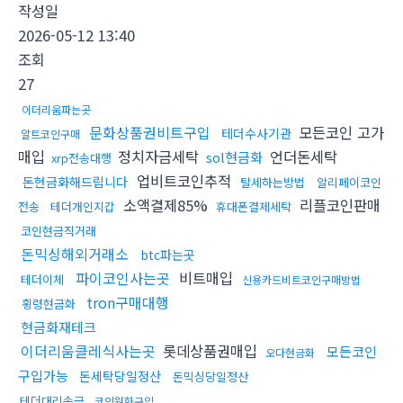
작성일
2026-05-12 13:40
조회
27
이더리움파는곳
문화상품권비트구입
모든코인 고가
테더수사기관
알트코인구매
매입
정치자금세탁
언더돈세탁
sol현금화
xrp전송대행
업비트코인추적
돈현금화해드립니다
탈세하는방법
알리페이코인
소액결제85%
리플코인판매
전송
테더개인지갑
휴대폰결제세탁
코인현금직거래
돈믹싱해외거래소
btc파는곳
파이코인사는곳
비트매입
테더이체
신용카드비트코인구매방법
tron구매대행
횡령현금화
현금화재테크
이더리움클레식사는곳
롯데상품권매입
모든코인
오다현금화
구입가능
돈세탁당일정산
돈믹싱당일정산
테더대리송금
코인원화구입