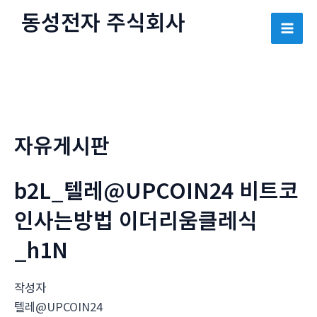
콘
동성전자 주식회사
텐
Mai
츠
로
Men
건
너
뛰
자유게시판
기
b2L_텔레@UPCOIN24 비트코
인사는방법 이더리움클레식
_h1N
작성자
텔레@UPCOIN24