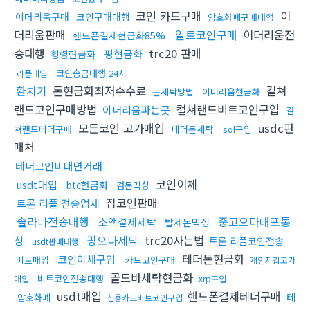
코인 카드구매
이
이더리움구매
코인구매대행
암호화폐구매대행
더리움판매
알트코인구매
이더리움전
핸드폰결제현금화85%
송대행
trc20 판매
핑현금화
횡령현금화
코인송금대행 24시
리플매입
환치기
돈현금화최저수수료
컬쳐
돈세탁방법
이더리움현금화
랜드코인구매방법
컬쳐랜드비트코인구입
이더리움파는곳
컬
모든코인 고가매입
usdc판
쳐랜드테더구매
테더돈세탁
sol구입
매처
테더코인비대면거래
코인이체
usdt매입
btc현금화
검돈믹싱
잡코인판매
트론 리플 전송업체
솔라나전송대행
중고오다대포통
소액결제세탁
탈세돈믹싱
장
핑오다세탁
trc20사는법
트론 리플코인전송
usdt판매대행
테더돈현금화
코인이체구입
비트매입
카드코인구매
개인지갑고가
골드바세탁현금화
비트코인전송대행
매입
xrp구입
usdt매입
핸드폰결제테더구매
테
암호화폐
신용카드비트코인구입