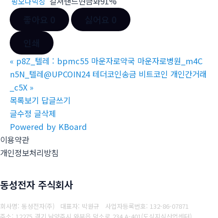
컬쳐랜드현금화91%
핑오다믹싱
좋아요
0
싫어요
0
인쇄
«
p8Z_텔레 : bpmc55 마운자로약국 마운자로병원_m4C
n5N_텔레@UPCOIN24 테더코인송금 비트코인 개인간거래
_c5X
»
목록보기
답글쓰기
글수정
글삭제
Powered by KBoard
이용약관
개인정보처리방침
동성전자 주식회사
회사명: 동성전자(주) 대표자: 박원규
사업자등록번호: 132-86-07871
주소: 12275 경기 남양주시 와부읍 덕소로 234 A-401(도심지식산업센터)