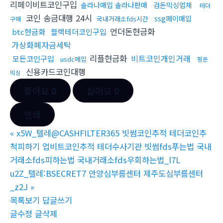
리페이비트코인구입
솔라나매입 솔라나판매
검돈믹싱업체
테더
코인 송금대행 24시
ssg페이매입
국내거래소fds시간
구매
언더돈현금화
btc현금화
블랙테더코인구입
가상화폐자금세탁
리플현금화
비트코인개인거래
모든코인구입
usdc매입
핑돈
신용카드코인대행
믹싱
좋아요
0
싫어요
0
인쇄
«
x5W_텔레@CASHFILTER365 빗썸코인추적 테더코인추
척피하기 업비트코인추적 테더수사기관 빗썸fds푸는법 국내
거래소fds피하는법 국내거래소fds우회하는법_l7L
u2Z_텔레:BSECRET7 안양심부름센터 제주도심부름센터
_z2J
»
목록보기
답글쓰기
글수정
글삭제