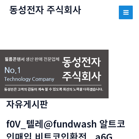
콘
동성전자 주식회사
텐
Mai
츠
로
Men
건
너
뛰
기
자유게시판
f0V_텔레@fundwash 알트코
인매입 비트코인환전 _a6G