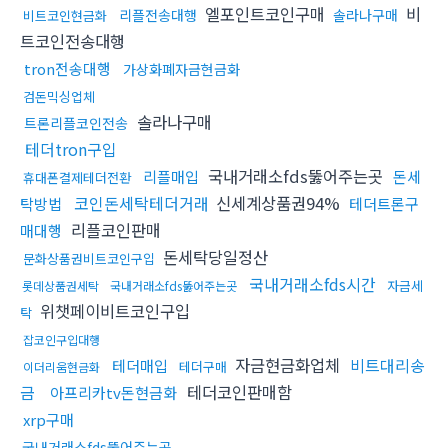
엘포인트코인구매
비
리플전송대행
솔라나구매
비트코인현금화
트코인전송대행
tron전송대행
가상화폐자금현금화
검돈믹싱업체
솔라나구매
트론리플코인전송
테더tron구입
국내거래소fds뚫어주는곳
리플매입
돈세
휴대폰결제테더전환
코인돈세탁테더거래
신세계상품권94%
탁방법
테더트론구
리플코인판매
매대행
돈세탁당일정산
문화상품권비트코인구입
국내거래소fds시간
자금세
롯데상품권세탁
국내거래소fds뚫어주는곳
위챗페이비트코인구입
탁
잡코인구입대행
자금현금화업체
비트대리송
테더매입
테더구매
이더리움현금화
금
테더코인판매함
아프리카tv돈현금화
xrp구매
국내거래소fds뚫어주는곳