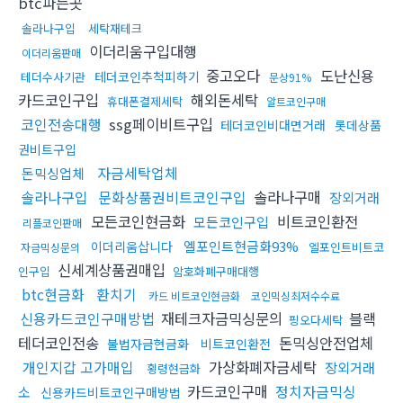
btc파는곳
솔라나구입
세탁재테크
이더리움구입대행
이더리움판매
중고오다
도난신용
테더코인추척피하기
테더수사기관
문상91%
카드코인구입
해외돈세탁
휴대폰결제세탁
알트코인구매
코인전송대행
ssg페이비트구입
테더코인비대면거래
롯데상품
권비트구입
자금세탁업체
돈믹싱업체
솔라나구입
문화상품권비트코인구입
솔라나구매
장외거래
모든코인현금화
비트코인환전
모든코인구입
리플코인판매
엘포인트현금화93%
이더리움삽니다
엘포인트비트코
자금믹싱문의
신세계상품권매입
인구입
암호화폐구매대행
btc현금화
환치기
카드 비트코인현금화
코인믹싱최저수수료
신용카드코인구매방법
재테크자금믹싱문의
블랙
핑오다세탁
테더코인전송
돈믹싱안전업체
불법자금현금화
비트코인환전
개인지갑 고가매입
가상화폐자금세탁
장외거래
횡령현금화
카드코인구매
정치자금믹싱
소
신용카드비트코인구매방법