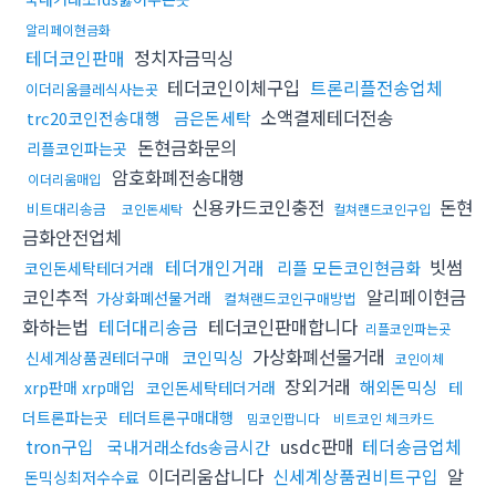
알리페이현금화
테더코인판매
정치자금믹싱
테더코인이체구입
트론리플전송업체
이더리움클레식사는곳
소액결제테더전송
trc20코인전송대행
금은돈세탁
돈현금화문의
리플코인파는곳
암호화폐전송대행
이더리움매입
신용카드코인충전
돈현
비트대리송금
코인돈세탁
컬쳐랜드코인구입
금화안전업체
테더개인거래
빗썸
리플 모든코인현금화
코인돈세탁테더거래
코인추적
알리페이현금
가상화폐선물거래
컬쳐랜드코인구매방법
화하는법
테더대리송금
테더코인판매합니다
리플코인파는곳
가상화폐선물거래
코인믹싱
신세계상품권테더구매
코인이체
장외거래
해외돈믹싱
xrp판매 xrp매입
코인돈세탁테더거래
테
더트론파는곳
테더트론구매대행
밈코인팝니다
비트코인 체크카드
tron구입
usdc판매
테더송금업체
국내거래소fds송금시간
이더리움삽니다
신세계상품권비트구입
알
돈믹싱최저수수료