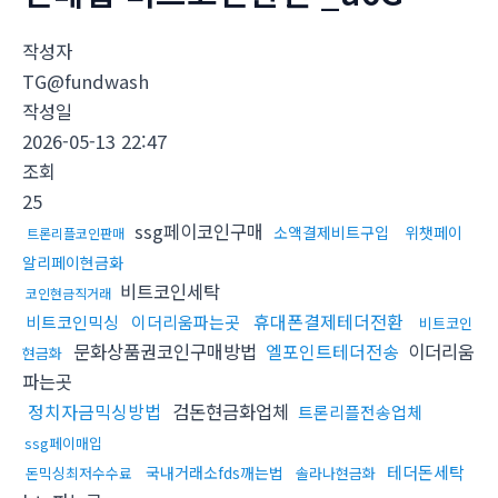
작성자
TG@fundwash
작성일
2026-05-13 22:47
조회
25
ssg페이코인구매
소액결제비트구입
위챗페이
트론리플코인판매
알리페이현금화
비트코인세탁
코인현금직거래
휴대폰결제테더전환
비트코인믹싱
이더리움파는곳
비트코인
문화상품권코인구매방법
엘포인트테더전송
이더리움
현금화
파는곳
정치자금믹싱방법
검돈현금화업체
트론리플전송업체
ssg페이매입
테더돈세탁
국내거래소fds깨는법
돈믹싱최저수수료
솔라나현금화