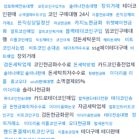
장외거래
테더코
솔라나전송대행
암호화폐전송대행
모든코인구입가능
인판매
코인 구매대행 24시
돈믹싱해외
소액결제비트구입
리플전송대행
돈믹싱당일정산
카지노현금화
위챗페이현금
거래소
자금현금화
블랙테더코인구입
밈코인구매대
화
알트코인매입
알트코인퀵거래
행
검돈세탁문의
비트
리플코인매입
믹싱재테크
코인이체
해외돈세탁
ssg페이테더구매
코인사는법
비트코인 손대손
비
테더최저수수료
장외거래
트매입
검돈세탁업체
코인현금화수수료
카드코인충전업체
돈세탁방법
돈세탁최저수수료
이더리움 리
솔라나매입 솔라나판매
횡령현금화
소액결제85%
플
중고오다
usdt판매대행
솔라나현금화
이더리움
카드로테더코인매입
테더코인송
컬쳐랜드테더전환
파이코인전송대행
자금세탁업체
금
돈현금화최저수수료
이더리움파는곳
엘포인트비트코
검돈현금화문의
장
테더전송대행
인구입
비트코인구입
이더리움현금화
외거래소
오다현금화
이더리움 리플코인구매
탈세돈믹싱
핸드폰결제비트코인구입
테더구매 테더판매
리플송금업체