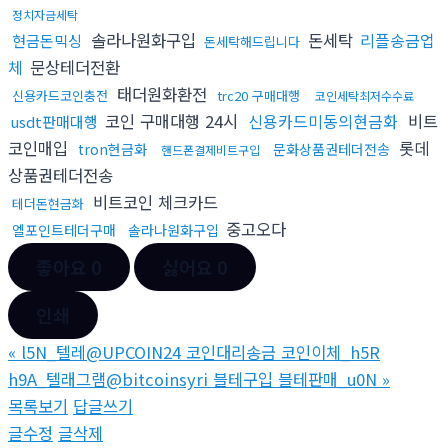
정치자금세탁
솔라나원화구입
돈세탁
리플송금업
현금돈믹싱
돈세탁해드립니다
체
문상테더전환
태더원화환전
신용카드코인충전
trc20 구매대행
코인세탁최저수수료
코인 구매대행 24시
신용카드미동의현금화
비트
usdt판매대행
코인매입
롯데
tron현금화
문화상품권테더전송
핸드폰결제비트구입
상품권테더전송
비트코인 체크카드
테더돈현금화
중고오다
엘포인트테더구매
솔라나원화구입
좋아요
0
싫어요
0
인쇄
«
l5N_텔레@UPCOIN24 코인대리송금 코인이체_h5R
h9A_텔래그램@bitcoinsyri 블테구입 블테판매_u0N
»
목록보기
답글쓰기
글수정
글삭제