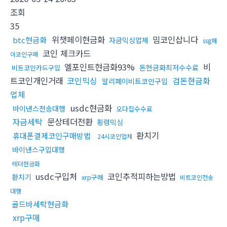
조회
35
위챗페이현금화
밈코인삽니다
btc현금화
자금믹싱업체
ssg페
코인 체크카드
이코인구매
엘포인트현금화93%
비
돈현금화최저수수료
비트코인카드구입
트코인개인거래
코인믹싱
검돈현금화
알리페이비트코인구입
업체
usdc현금화
바이낸스전송대행
오다집수수료
자금세탁
문상테더전환
횡령믹싱
환치기
휴대폰결제코인구매방법
24시코인업체
바이낸스구입대행
테더현금화
usdc구입처
코인추적피하는방법
환치기
xrp구매
비트코인전송
대행
골드바세탁현금화
xrp구매