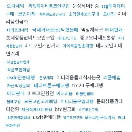
오다세탁
문상테더전송
위챗페이비트코인구입
ssg페이테더
코인이체
이더
구매
소액결제코인구매
오다집
컬쳐랜드코인구입
리움현금화
국내거래소fds막혔을때
믹싱재테크
테더판매
테더코인세탁
롯데상품권비트코인구입
중고오다대포통장
테더코인믹싱
이더
비트코인개인거래
테더코인비대
이더리움전송대행
리움현금화
면거래
자금현금화업체
리플코인매입
usdc전송대행
이더리움클레식사는곳
리플매입
문상세탁
테더트론구매대행
trc20 구매대행
자금믹싱문의
테더판매
비트코인환전
이더리움
리플현금화
문화상품권테
모든코인고가매입
이더리움구입대행
블테구입
더전환
btc현금화
세금적게내는방법
비트코인구입
usdt판매대행
모든코인구입가능
태더
검돈현금화업체
알트코인구매
원화환전