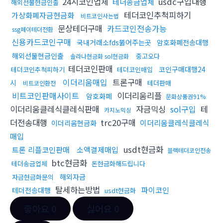
24시코인업체
usdc구입대행
테더송금업체
해외선물현금인출
테더코인추척피하기
가상화폐자금현금화
비트코인사는법
문상테더구매
카드코인전송가능
ssg페이테더전환
신용카드코인구매
국내거래소fds뚫어주는곳
암호화폐전송대행
해외선물현금인출
중고오다
솔라나현금화 sol현금화
테더코인판매
코인구매대행24
테더코인추척피하기
테더코인매입
이더리움매입
트론구매
시
테더판매
비트코인환전
비트코인판매사이트
이더리움리플
암호화폐
문화상품권91%
이더리움클레식클레식판매
자금믹싱
sol구입
테
카지노믹싱
더전송대행
trc20구매
이더리움클레식클레식
이더리움현금화
매입
usdt현금화
트론 리플코인판매
소액결제매입
블랙테더코인전송
btc현금화
테더송금업체
돈현금화해드립니다
해외자금
자금현금화문의
탈세하는방법
파이코인
테더전송대행
usdt현금화
좋아요
0
싫어요
0