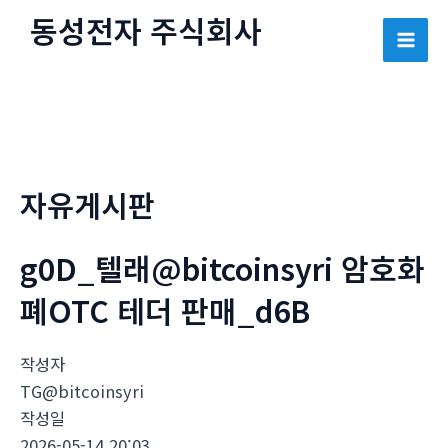
콘
동성전자 주식회사
텐
Mai
츠
로
Men
건
너
뛰
자유게시판
기
g0D_텔래@bitcoinsyri 암호화
폐OTC 테더 판매_d6B
작성자
TG@bitcoinsyri
작성일
2026-05-14 20:03