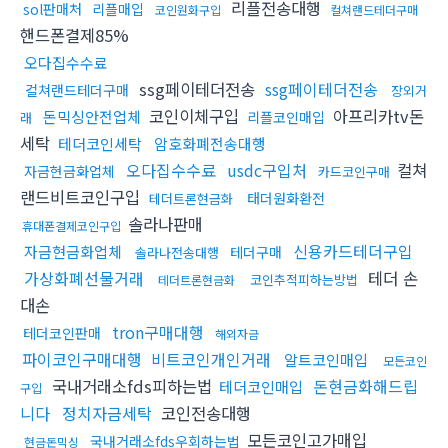
리플전송대행
sol판매처
리플매입
코인원화구입
컬쳐랜드테더구매
핸드폰결제85%
오다집수수료
ssg페이테더전송
ssg페이테더전송
컬쳐랜드테더구매
장외거
코인이체구입
아프리카tv돈
돈믹싱안전업체
리플코인매입
래
세탁
테더코인세탁
암호화폐전송대행
오다집수수료
usdc구입처
컬쳐
자금현금화업체
카드코인구매
랜드비트코인구입
태더원화환전
테더트론현금화
솔라나판매
휴대폰결제코인구입
신용카드테더구입
자금현금화업체
테더구매
솔라나전송대행
가상화폐선물거래
테더 손
코인추적피하는방법
테더트론현금화
대손
tron구매대행
테더코인판매
해외자금
파이코인구매대행
비트코인개인거래
알트코인매입
모든코인
국내거래소fds피하는법
돈현금화해드립
테더코인매입
구입
니다
정치자금세탁
코인전송대행
모든코인고가매입
국내거래소fds우회하는법
현금돈믹싱