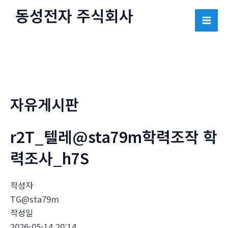
콘
동성전자 주식회사
텐
Mai
츠
로
Men
건
너
뛰
자유게시판
기
r2T_텔레@sta79m학력조작 학
력조사_h7S
작성자
TG@sta79m
작성일
2026-05-14 20:14