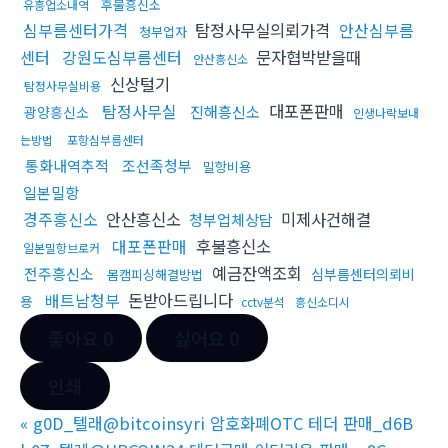
후불흥신소
유흥업소내역
심부름센터가격
탐정사무실의뢰가격
안산심부름
청부업자
센터
강원도심부름센터
문자협박받을때
안산흥신소
신상털기
탐정사무실비용
탐정사무실
대포폰판매
진해흥신소
광양흥신소
인생나락보내
는방법
포항심부름센터
통화내역추적
조선족청부
밀항비용
일본밀항
경주흥신소
안산흥신소
미제사건해결
청부업체상담
대포폰판매
후불흥신소
일본밀항브로커
예금잔액조회
전주흥신소
심부름센터의뢰비
몸캠피싱해결방법
배트남청부
돈받아드립니다
용
cctv분석
흥신소디시
좋아요
0
싫어요
0
인쇄
«
g0D_텔래@bitcoinsyri 암호화폐OTC 테더 판매_d6B