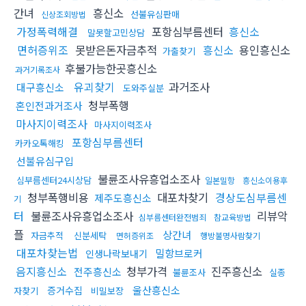
간녀
흥신소
선불유심판매
신상조회방법
가정폭력해결
포항심부름센터
흥신소
말못할고민상담
면허증위조
못받은돈자금추적
흥신소
용인흥신소
가출찾기
후불가능한곳흥신소
과거기록조사
유괴찾기
과거조사
대구흥신소
도와주실분
청부폭행
혼인전과거조사
마사지이력조사
마사지이력조사
포항심부름센터
카카오톡해킹
선불유심구입
불륜조사유흥업소조사
심부름센터24시상담
일본밀항
흥신소이용후
청부폭행비용
대포차찾기
경상도심부름센
제주도흥신소
기
터
불륜조사유흥업소조사
리뷰악
심부름센터완전범죄
참교육방법
플
상간녀
자금추적
신분세탁
면허증위조
행방불명사람찾기
대포차찾는법
밀항브로커
인생나락보내기
음지흥신소
청부가격
진주흥신소
전주흥신소
불륜조사
실종
울산흥신소
증거수집
자찾기
비밀보장