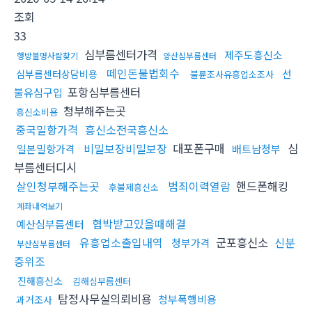
조회
33
심부름센터가격
제주도흥신소
행방불명사람찾기
양산심부름센터
떼인돈불법회수
선
심부름센터상담비용
불륜조사유흥업소조사
포항심부름센터
불유심구입
청부해주는곳
흥신소비용
중국밀항가격
흥신소전국흥신소
비밀보장비밀보장
대포폰구매
심
일본밀항가격
배트남청부
부름센터디시
살인청부해주는곳
범죄이력열람
핸드폰해킹
후불제흥신소
계좌내역보기
협박받고있을때해결
예산심부름센터
유흥업소출입내역
군포흥신소
신분
청부가격
부산심부름센터
증위조
진해흥신소
김해심부름센터
탐정사무실의뢰비용
청부폭행비용
과거조사