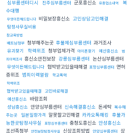
심부름센터디시
군포흥신소
복
진주심부름센터
유흥업소내역
수대행
비밀보장흥신소
고민상담고민해결
무엇이든해드립니다
탐정사무실비용
참교육방법
청부해주는곳
후불제심부름센터
과거조사
배트남청부
학력위조
청부업체가격
유괴찾기
예산흥신소
아이폰찾기
범
흥신소안전보장
강릉심부름센터
논산심부름센터
죄이력조사
협박받고있을때해결
면허
무엇이든해드립니다
포항심부름센터
증위조
범죄이력열람
학교폭력
학력위조
협박받고있을때해결
고민바로해결
바람조회
예산흥신소
안양심부름센터
신속해결흥신소
돈세탁
성남흥신소
복수해
말못할고민해결
카카오톡해킹
후불가
일본밀항가격
주는곳
능한곳탐정사무실
충청도흥신소
안성흥신소
포항심부름센터
조선족청부
신상조회방법
상
안양심부름센터
안전보장탐정사무실