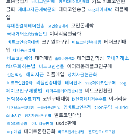
트송금업체
카드 비트코인현
테더코인판매
카드로테더코인매입
금화
테더코인송금
리플매
재테크자금세탁문의
ssg페이세탁
입
코인돈세탁
휴대폰결제테더전송
코인송금대리
이더리움현금화
국내거래소fds뚫는법
코인원화구입
테더코인매
비트코인송금대행
비트코인전송대행
입
테더송금업체
테더매입
테더코인믹싱
국내거래소
비트코인매입
솔라나현금화
fds우회하는법
이더리움리플코인구매
비트코인선물
해외자금
리플매입
정치자금현금화
검돈믹싱
ssg
리플전송대행
테더판매
ssg페이코인구매
비트코인현금화
페이코인구매방법
비트코인환전
테더무통테더전송대행
코인구매대행
이더리움
돈믹싱수수료최저
fx현금화최저수수료
tron구입
업비트코인추적
바이낸스구입대행
문화상품권매입
국내거래
알트코인매입
소fds시간
정치자금세탁방법
usdc판매
이더리움판매
테더대리송금
테더트론현금화
xrp매입
비트코인사는방법
엘포인트비트구입