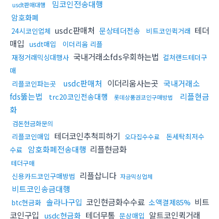
밈코인전송대행
usdt판매대행
암호화폐
usdc판매처
테더
문상테더전송
24시코인업체
비트코인퀵거래
매입
usdt매입
이더리움 리플
국내거래소fds우회하는법
재정거래믹싱대행사
컬쳐랜드테더구
매
usdc판매처
이더리움사는곳
국내거래소
리플코인파는곳
fds뚫는법
리플현금
trc20코인전송대행
롯데상품권코인구매방법
화
검돈현금화문의
테더코인추척피하기
리플코인매입
돈세탁최저수
오다집수수료
암호화폐전송대행
리플현금화
수료
테더구매
리플삽니다
신용카드코인구매방법
자금믹싱업체
비트코인송금대행
솔라나구입
코인현금화수수료
비트
소액결제85%
btc현금화
코인구입
테더무통
알트코인퀵거래
usdc현금화
문상매입