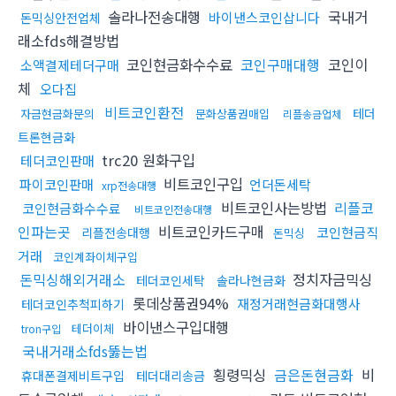
솔라나전송대행
국내거
바이낸스코인삽니다
돈믹싱안전업체
래소fds해결방법
코인현금화수수료
코인구매대행
코인이
소액결제테더구매
체
오다집
비트코인환전
테더
자금현금화문의
문화상품권매입
리플송금업체
트론현금화
trc20 원화구입
테더코인판매
비트코인구입
파이코인판매
언더돈세탁
xrp전송대행
비트코인사는방법
리플코
코인현금화수수료
비트코인전송대행
인파는곳
비트코인카드구매
코인현금직
리플전송대행
돈믹싱
거래
코인계좌이체구입
돈믹싱해외거래소
정치자금믹싱
테더코인세탁
솔라나현금화
롯데상품권94%
재정거래현금화대행사
테더코인추척피하기
바이낸스구입대행
테더이체
tron구입
국내거래소fds뚫는법
횡령믹싱
금은돈현금화
비
휴대폰결제비트구입
테더대리송금