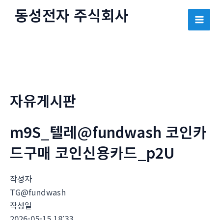
콘
동성전자 주식회사
텐
Mai
츠
로
Men
건
너
뛰
자유게시판
기
m9S_텔레@fundwash 코인카
드구매 코인신용카드_p2U
작성자
TG@fundwash
작성일
2026-05-15 18:33