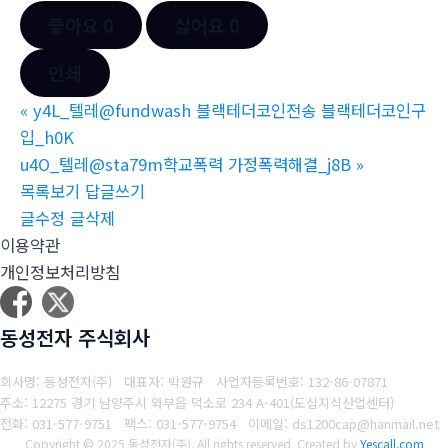
좋아요
0
싫어요
0
인쇄
«
y4L_텔레@fundwash 블랙테더코인전송 블랙테더코인구
입_h0K
u4O_텔레@sta79m학교폭력 가정폭력해결_j8B
»
목록보기
답글쓰기
글수정
글삭제
이용약관
개인정보처리방침
동성전자 주식회사
회사명: 동성전자(주) 대표자: 박원규
사업자등록번호: 132-86-07871
주소: 12275 경기 남양주시 와부읍 덕소로 234 A-401(도심지식산업센터)
전화: 031-577-9751
팩스: 031-577-9754
이메일: ds1200cap@hanmail.net
Copyright © 2025 동성전자(주). All rights reserved.
Created by
Yescall.com