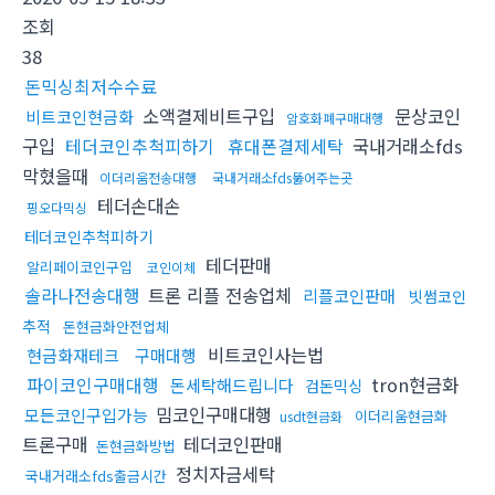
조회
38
돈믹싱최저수수료
소액결제비트구입
문상코인
비트코인현금화
암호화폐구매대행
구입
테더코인추척피하기
휴대폰결제세탁
국내거래소fds
막혔을때
이더리움전송대행
국내거래소fds뚫어주는곳
테더손대손
핑오다믹싱
테더코인추척피하기
테더판매
알리페이코인구입
코인이체
솔라나전송대행
트론 리플 전송업체
리플코인판매
빗썸코인
추적
돈현금화안전업체
비트코인사는법
현금화재테크
구매대행
파이코인구매대행
tron현금화
돈세탁해드립니다
검돈믹싱
밈코인구매대행
모든코인구입가능
이더리움현금화
usdt현금화
트론구매
테더코인판매
돈현금화방법
정치자금세탁
국내거래소fds출금시간