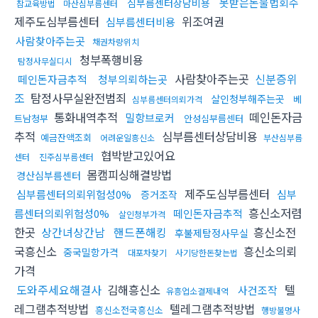
못받은돈불법회수
심부름센터상담비용
참교육방법
마산심부름센터
제주도심부름센터
위조여권
심부름센터비용
사람찾아주는곳
채권차량위치
청부폭행비용
탐정사무실디시
사람찾아주는곳
신분증위
떼인돈자금추적
청부의뢰하는곳
조
탐정사무실완전범죄
살인청부해주는곳
베
심부름센터의뢰가격
통화내역추적
떼인돈자금
밀항브로커
트남청부
안성심부름센터
추적
심부름센터상담비용
예금잔액조회
어려운일흥신소
부산심부름
협박받고있어요
센터
진주심부름센터
몸캠피싱해결방법
경산심부름센터
제주도심부름센터
심부름센터의뢰위험성0%
심부
증거조작
흥신소저렴
름센터의뢰위험성0%
떼인돈자금추적
살인청부가격
한곳
상간녀상간남
핸드폰해킹
흥신소전
후불제탐정사무실
국흥신소
흥신소의뢰
중국밀항가격
대포차찾기
사기당한돈찾는법
가격
도와주세요해결사
김해흥신소
텔
사건조작
유흥업소결제내역
레그램추적방법
텔레그램추적방법
흥신소전국흥신소
행방불명사