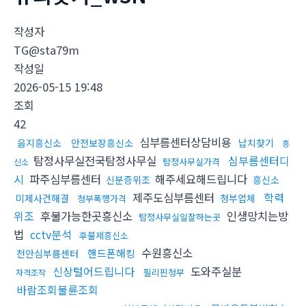
작성자
TG@sta79m
작성일
2026-05-15 19:48
조회
42
심부름센터상담비용
음지흥신소
안전보장흥신소
납치찾기
흥
탐정사무실전국탐정사무실
심부름센터디
탐정사무실가격
신소
시
파주심부름센터
해주세요해드립니다
신분증위조
흥신소
제주도심부름센터
학력
미제사건해결
청부업체
청부폭행가격
위조
후불가능한곳흥신소
인생망치는방
탐정사무실일잘하는곳
법
cctv분석
후불제흥신소
수원흥신소
핸드폰해킹
천안심부름센터
신상털어드립니다
도와주실분
필리핀청부
자격조작
바람조회불륜조회