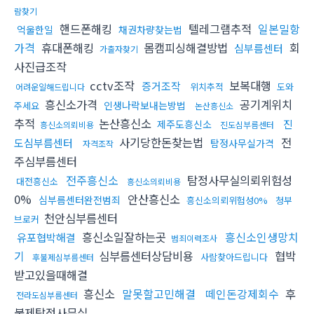
람찾기
핸드폰해킹
텔레그램추적
일본밀항
억울한일
채권차량찾는법
가격
휴대폰해킹
몸캠피싱해결방법
회
심부름센터
가출자찾기
사진급조작
cctv조작
보복대행
증거조작
위치추적
도와
어려운일해드립니다
흥신소가격
공기계위치
인생나락보내는방법
주세요
논산흥신소
추적
논산흥신소
진
제주도흥신소
흥신소의뢰비용
진도심부름센터
사기당한돈찾는법
전
도심부름센터
탐정사무실가격
자격조작
주심부름센터
전주흥신소
탐정사무실의뢰위험성
대전흥신소
흥신소의뢰비용
0%
안산흥신소
심부름센터완전범죄
흥신소의뢰위험성0%
청부
천안심부름센터
브로커
흥신소일잘하는곳
흥신소인생망치
유포협박해결
범죄이력조사
기
심부름센터상담비용
협박
사람찾아드립니다
후불제심부름센터
받고있을때해결
흥신소
말못할고민해결
떼인돈강제회수
후
전라도심부름센터
불제탐정사무실