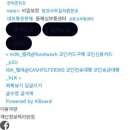
면허증위조
비밀보장
탐정사무실저렴한곳
차량찾기
대포통장판매
동해심부름센터
군포심부름센터
좋아요
0
싫어요
0
인쇄
«
m9S_텔레@fundwash 코인카드구매 코인신용카드
_p2U
t0A_텔레@CASHFILTER365 코인전송대행 코인송금대행
_h1K
»
목록보기
답글쓰기
글수정
글삭제
Powered by KBoard
이용약관
개인정보처리방침