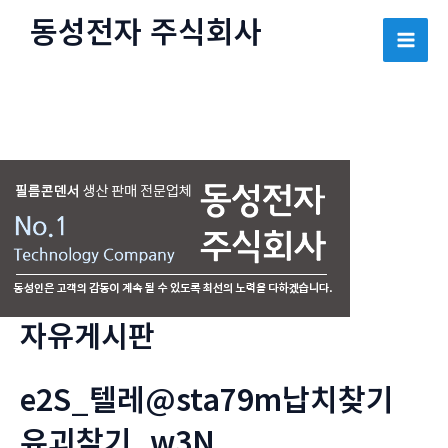
콘
동성전자 주식회사
텐
Mai
츠
로
Men
건
너
뛰
기
자유게시판
e2S_텔레@sta79m납치찾기
유괴찾기_w3N