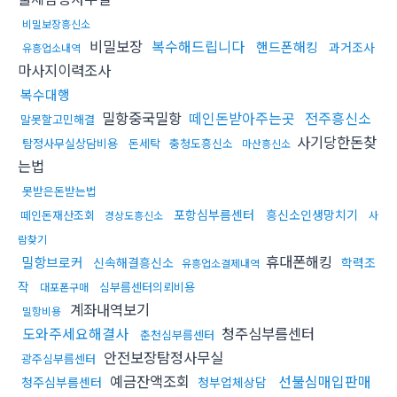
비밀보장흥신소
비밀보장
복수해드립니다
핸드폰해킹
과거조사
유흥업소내역
마사지이력조사
복수대행
밀항중국밀항
떼인돈받아주는곳
전주흥신소
말못할고민해결
사기당한돈찾
탐정사무실상담비용
돈세탁
충청도흥신소
마산흥신소
는법
못받은돈받는법
포항심부름센터
흥신소인생망치기
떼인돈재산조회
경상도흥신소
사
람찾기
휴대폰해킹
밀항브로커
신속해결흥신소
학력조
유흥업소결제내역
작
심부름센터의뢰비용
대포폰구매
계좌내역보기
밀항비용
도와주세요해결사
청주심부름센터
춘천심부름센터
안전보장탐정사무실
광주심부름센터
예금잔액조회
선불심매입판매
청주심부름센터
청부업체상담