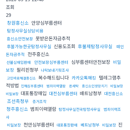
조회
29
창원흥신소
안양심부름센터
탐정사무실상담비용
못받은돈자금추적
흥신소안전보장
신용도조회
후불제탐정사무실
후불가능한곳탐정사무실
떼인
전주흥신소
돈자금추적
심부름센터안전보장
비밀
안전보장심부름센터
선불심매입판매
필리핀청부
보장
나락보내기뒷조사
복수해드립니다
텔레그램추
카카오톡해킹
고민바로해결흥신소
적방법
진해심부름센터
범죄이력열람
돈세탁
흥신소인생망치기
비밀보장
대포통장매입
배트남청부
대전심부름센터
대전흥신소
비밀보장
조선족청부
증거조작
청주흥신소
범죄이력열람
탐정사무실전국탐정사무실
범죄이력조
사
천안심부름센터
진
베트남청부
비밀보장
대포통장판매
비밀보장