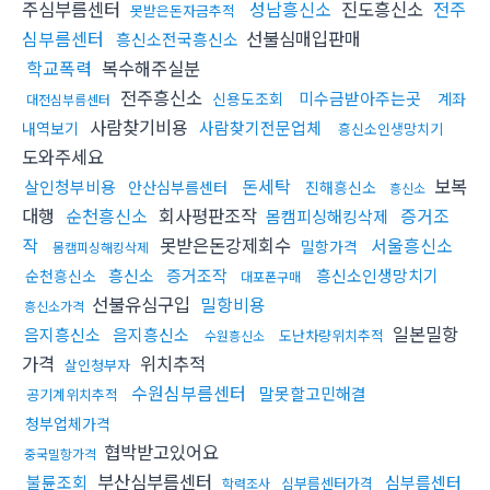
주심부름센터
성남흥신소
진도흥신소
전주
못받은돈자금추적
심부름센터
선불심매입판매
흥신소전국흥신소
학교폭력
복수해주실분
전주흥신소
미수금받아주는곳
신용도조회
계좌
대전심부름센터
사람찾기비용
사람찾기전문업체
내역보기
흥신소인생망치기
도와주세요
돈세탁
보복
살인청부비용
안산심부름센터
진해흥신소
흥신소
대행
순천흥신소
회사평판조작
증거조
몸캠피싱해킹삭제
작
못받은돈강제회수
서울흥신소
밀항가격
몸캠피싱해킹삭제
흥신소
증거조작
흥신소인생망치기
순천흥신소
대포폰구매
선불유심구입
밀항비용
흥신소가격
일본밀항
음지흥신소
음지흥신소
도난차량위치추적
수원흥신소
가격
위치추적
살인청부자
수원심부름센터
말못할고민해결
공기계위치추적
청부업체가격
협박받고있어요
중국밀항가격
부산심부름센터
불륜조회
심부름센터
심부름센터가격
학력조사