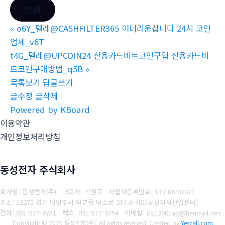
인쇄
«
o6Y_텔레@CASHFILTER365 이더리움삽니다 24시 코인
업체_v6T
t4G_텔레@UPCOIN24 신용카드비트코인구입 신용카드비
트코인구매방법_q5B
»
목록보기
답글쓰기
글수정
글삭제
Powered by KBoard
이용약관
개인정보처리방침
동성전자 주식회사
회사명: 동성전자(주) 대표자: 박원규
사업자등록번호: 132-86-07871
주소: 12275 경기 남양주시 와부읍 덕소로 234 A-401(도심지식산업센터)
전화: 031-577-9751
팩스: 031-577-9754
이메일: ds1200cap@hanmail.net
Copyright © 2025 동성전자(주). All rights reserved.
Created by
Yescall.com