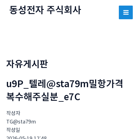
콘
동성전자 주식회사
텐
Mai
츠
로
Men
건
너
뛰
자유게시판
기
u9P_텔레@sta79m밀항가격
복수해주실분_e7C
작성자
TG@sta79m
작성일
2026-05-19 12:48