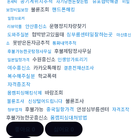
공기계위치추적
유포협박해결
사기당한돈찾는법
비밀
돈세탁
불륜조회
핸드폰해킹
보장비밀보장
밀항브로커
운행정지차량찾기
안산흥신소
리뷰악플
협박받고있을때
심부름센터일잘하는곳
도와주실분
마산흥신
못받은돈자금추적
통화내역추적
소
후불제탐정사무실
후불가능한곳탐정사무실
수원흥신소
인생망가트리기
일본밀항가격
여수흥신소
카카오톡해킹
결혼전재산조사
복수해주실분
학교폭력
자격증조작
바람조회
몸캠피싱해킹삭제
불륜조사
불륜조사
신상털어드립니다
후불가능
중국밀항가격
안성심부름센터
자격조작
청부업자
후불가능한곳흥신소
몸캠피싱대처방법
좋아요
0
싫어요
0