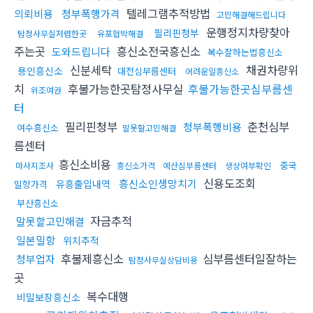
텔레그램추적방법
의뢰비용
청부폭행가격
고민해결해드립니다
운행정지차량찾아
필리핀청부
탐정사무실저렴한곳
유포협박해결
주는곳
흥신소전국흥신소
도와드립니다
복수잘하는법흥신소
신분세탁
채권차량위
용인흥신소
대전심부름센터
어려운일흥신소
치
후불가능한곳탐정사무실
후불가능한곳심부름센
위조여권
터
필리핀청부
춘천심부
청부폭행비용
여수흥신소
말못할고민해결
름센터
흥신소비용
중국
마사지조사
흥신소가격
예산심부름센터
생상여부확인
신용도조회
흥신소인생망치기
유흥출입내역
밀항가격
부산흥신소
자금추적
말못할고민해결
일본밀항
위치추적
후불제흥신소
심부름센터일잘하는
청부업자
탐정사무실상담비용
곳
복수대행
비밀보장흥신소