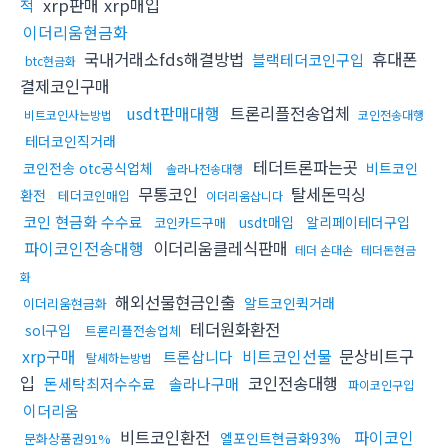
xrp판매 xrp매입
적
이더리움현금화
국내거래소fds해결방법
휴대폰
블랙테더코인구입
btc현금화
결제코인구매
usdt판매대행
트론리플전송업체
비트코인사는방법
코인전송대행
테더코인직거래
테더트론파는곳
코인전송 otc공식업체
비트코인
솔라나전송대행
무통코인
탈세돈믹싱
환전
테더코인매입
이더리움삽니다
코인 현금화 수수료
usdt매입
알리페이테더구입
코인카드구매
파이코인전송대행
이더리움클레식판매
테더 손대손
테더돈현금
화
해외선물현금인출
알트코인퀵거래
이더리움현금화
테더원화환전
sol구입
트론리플전송업체
xrp구매
비트코인선물
문상비트구
트론삽니다
탈세하는방법
입
코인전송대행
돈세탁최저수수료
솔라나구매
파이코인구입
이더리움
비트코인환전
파이코인
엘포인트현금화93%
문화상품권91%