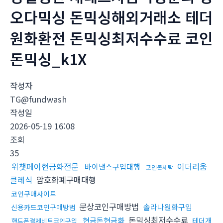
오다믹싱 돈믹싱해외거래소 테더
원화환전 돈믹싱최저수수료 코인
돈믹싱_k1X
작성자
TG@fundwash
작성일
2026-05-19 16:08
조회
35
위챗페이현금화전문
이더리움
바이낸스구입대행
코인돈세탁
클레식
암호화폐구매대행
코인구매사이트
문상코인구매방법
솔라나원화구입
신용카드코인구매방법
돈믹싱최저수수료
현금돈현금화
테더개
핸드폰결제비트코인구입