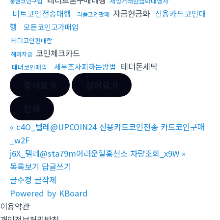
재정거래현금화대행사
품권코인구입
비트코인전송대행
자금현금화
신용카드코인대
리플코인판매
행
모든코인고가매입
테더코인판매함
코인체크카드
해외자금
테더돈세탁
세무조사피하는방법
테더코인매입
좋아요
0
싫어요
0
인쇄
«
c4O_텔레@UPCOIN24 신용카드코인전송 카드코인구매
_w2F
j6X_텔레@sta79m어려운일흥신소 차량조회_x9W
»
목록보기
답글쓰기
글수정
글삭제
Powered by KBoard
이용약관
개인정보처리방침