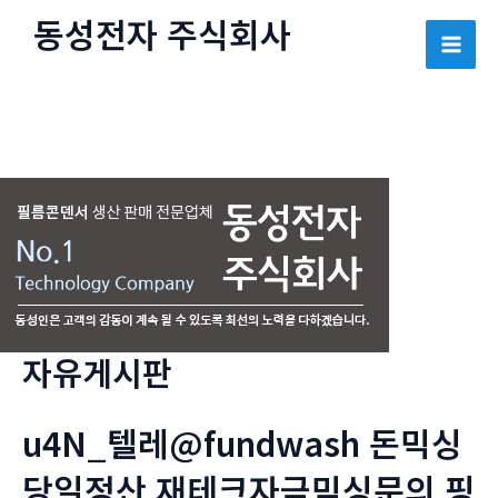
콘
동성전자 주식회사
텐
Mai
츠
로
Men
건
너
뛰
기
자유게시판
u4N_텔레@fundwash 돈믹싱
당일정산 재테크자금믹싱문의 핑