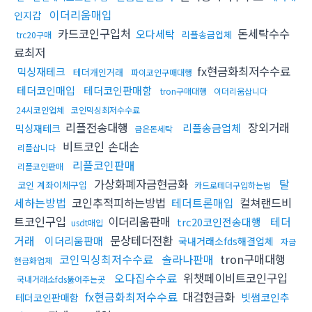
이더리움매입
인지갑
카드코인구입처
돈세탁수수
오다세탁
리플송금업체
trc20구매
료최저
fx현금화최저수수료
믹싱재테크
테더개인거래
파이코인구매대행
테더코인매입
테더코인판매함
tron구매대행
이더리움삽니다
24시코인업체
코인믹싱최저수수료
리플전송대행
장외거래
리플송금업체
믹싱재테크
금은돈세탁
비트코인 손대손
리플삽니다
리플코인판매
리플코인판매
가상화폐자금현금화
탈
코인 계좌이체구입
카드로테더구입하는법
세하는방법
코인추적피하는방법
테더트론매입
컬쳐랜드비
트코인구입
이더리움판매
테더
trc20코인전송대행
usdt매입
거래
문상테더전환
이더리움판매
국내거래소fds해결업체
자금
코인믹싱최저수수료
솔라나판매
tron구매대행
현금화업체
오다집수수료
위챗페이비트코인구입
국내거래소fds뚫어주는곳
fx현금화최저수수료
대검현금화
빗썸코인추
테더코인판매함