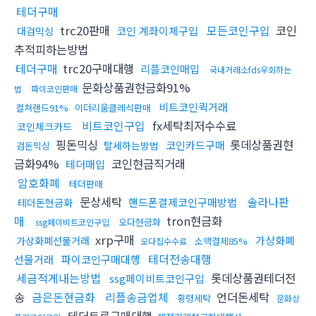
테더구매
trc20판매
모든코인구입
코인
코인 계좌이체구입
대검믹싱
추적피하는방법
테더구매
trc20구매대행
리플코인매입
국내거래소fds우회하는
문화상품권현금화91%
법
파이코인판매
비트코인퀵거래
컬쳐랜드91%
이더리움클레식판매
비트코인구입
fx세탁최저수수료
코인체크카드
핑돈믹싱
롯데상품권현
코인카드구매
탈세하는방법
검돈믹싱
금화94%
코인현금직거래
테더매입
암호화폐
테더판매
문상세탁
솔라나판
핸드폰결제코인구매방법
테더돈현금화
매
tron현금화
오다현금화
ssg페이비트코인구입
xrp구매
가상화폐
가상화폐선물거래
소액결제85%
오다집수수료
테더전송대행
선물거래
파이코인구매대행
세금적게내는방법
롯데상품권테더전
ssg페이비트코인구입
송
금은돈현금화
리플송금업체
언더돈세탁
횡령세탁
문화상
테더트론구매대행