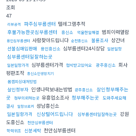
조회
47
파주심부름센터
텔레그램추적
리뷰공격
후불가능한곳심부름센터
범죄이력열람
흥신소
억울한일해결
사람찾아드립니다
상간녀
불륜조사
용인심부름센터
순천흥신소
심부름센터24시상담
선불심매입판매
용인흥신소
일본밀항
심부름센터일잘하는곳
심부름센터가격
회사
광주흥신소
일본밀항가격
협박받고있어요
평판조작
흥신소인생망치기
몸캠피싱대처방법
인생나락보내는방법
살인청부해주는
살인청부자
광주흥신소
곳
유흥업소조사
청부해주는곳
도와주세요해
청부의뢰하는곳
성남흥신소
결사
밀항브로커
신상털어드립니다
강원
일본밀항가격
심부름센터일잘하는곳
도흥신소
천안심부름센터
천안심부름센터
신분세탁
학력위조