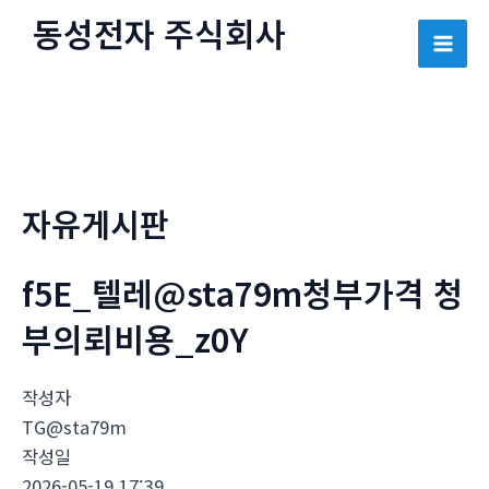
콘
동성전자 주식회사
텐
Mai
츠
로
Men
건
너
뛰
자유게시판
기
f5E_텔레@sta79m청부가격 청
부의뢰비용_z0Y
작성자
TG@sta79m
작성일
2026-05-19 17:39