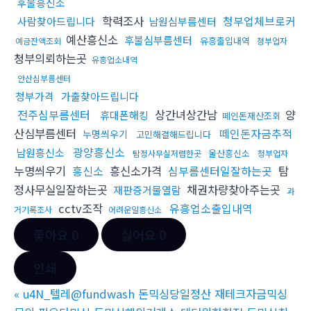
후불흥신소
학력조사
청부업체브로커
사람찾아드립니다
남원심부름센터
예산흥신소
후불심부름센터
유흥출입내역
예금잔액조회
청부업자
청부의뢰하는곳
유흥업소내역
안산심부름센터
청부가격
가출찾아드립니다
전주심부름센터
상간녀상간남
양
휴대폰해킹
떼인돈재산조회
산심부름센터
떼인돈자금추적
누명씌우기
고민해결해드립니다
광양흥신소
남원흥신소
울산흥신소
탐정사무실저렴한곳
청부업자
누명씌우기
흥신소
흥신소가격
심부름센터일잘하는곳
탐
정사무실일잘하는곳
채권차량찾아주는곳
재판증거물열람
과
cctv조작
유흥업소출입내역
거기록조사
어려운일흥신소
좋아요
0
싫어요
0
인쇄
«
u4N_텔레@fundwash 돈믹싱당일정산 재테크자금믹싱