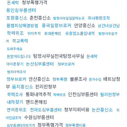
청부폭행가격
돈세탁
용인심부름센터
포항흥신소
춘천흥신소
회사평판조작
탐정사무실일잘하는곳
중국밀항브로커
안양흥신소
몸캠피싱해결방법
상간녀상간남
학력위조
유흥업소출입내역
위치추적
휴대폰해킹
탐정사무실가
학교폭력
격
도와주세요
탐정사무실전국탐정사무실
돈세탁
돈받아드립니다
논산심부름센터
아이폰찾기
청부브로커
범죄이력조사
안산흥신소
불륜조사
배트남청
청부브로커
청부폭행
증거수집
부
음지흥신소
핀리핀청부
통화내역추적
인천심부름센터
학력조사
필리핀청부
학력위조
내차찾기
핸드폰해킹
청부의뢰비용
논산흥신소
면허증위조
전라도심부름센터
회
수원심부름센터
사진급조작
청부폭행가격
청부폭행비용
심부름센터의뢰가격