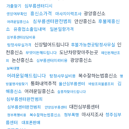
심부름센터디시
가출찾기
흥신소가격
광양흥신소
마사지이력조사
생상여부확인
심부름센터완전범죄
안산흥신소
후불제흥신
어려운일흥신소
소
유흥업소출입내역
일본밀항가격
심부름센터상담비용
신상털어드립니다
인
후불가능한곳탐정사무실
탐정사무실가격
천흥신소
도난차량찾아주는곳
무엇이든해드립니다
떼인돈재산조
논산흥신소
광양흥신소
심부름센터의뢰비용
회
보복대행
어려운일해드립니다
복수잘하는법흥신소
탐정사무실비용
행
통화내역추적
김
울산심부름센터
방불명사람찾기
바람조회불륜조회
어려운일흥신소
해흥신소
실종자찾아드립니다
심부름센터완전범죄
대전심부름센터
심부름센터완전범죄
안양심부름센터
마사지조사
청주심부
청부폭행
복수잘하는법흥신소
청부폭행비용
름센터
대포폰판매