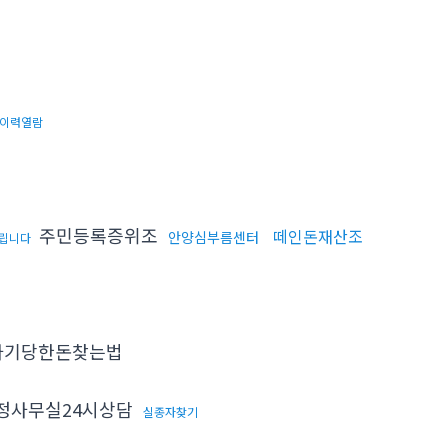
이력열람
주민등록증위조
떼인돈재산조
안양심부름센터
립니다
기당한돈찾는법
정사무실24시상담
실종자찾기