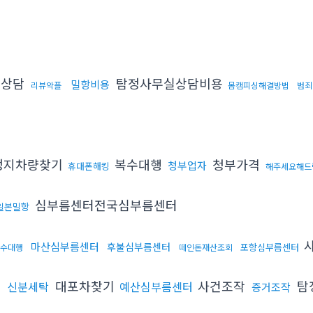
시상담
탐정사무실상담비용
밀항비용
리뷰악플
몸캠피싱해결방법
범죄
정지차량찾기
복수대행
청부가격
청부업자
휴대폰해킹
해주세요해드
심부름센터전국심부름센터
일본밀항
사
마산심부름센터
후불심부름센터
포항심부름센터
수대행
떼인돈재산조회
대포차찾기
사건조작
탐
신분세탁
예산심부름센터
증거조작