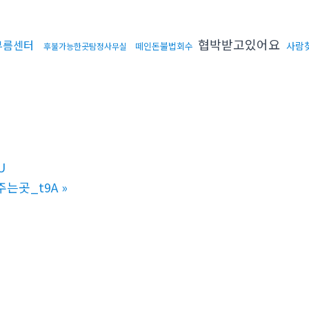
협박받고있어요
부름센터
사람
떼인돈불법회수
후불가능한곳탐정사무실
U
주는곳_t9A
»