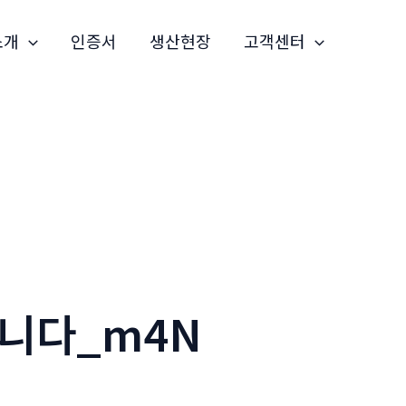
소개
인증서
생산현장
고객센터
립니다_m4N