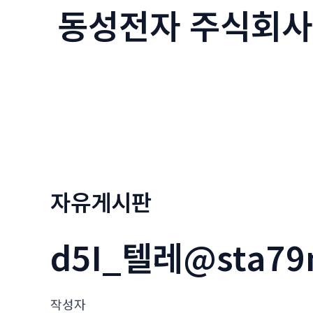
동성전자 주식회사
콘
텐
츠
로
건
너
뛰
기
자유게시판
d5I_텔레@sta
작성자