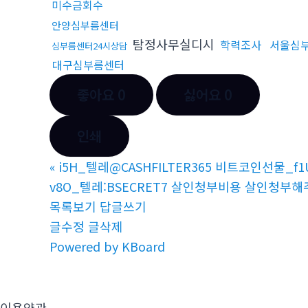
미수금회수
안양심부름센터
탐정사무실디시
학력조사
서울심
심부름센터24시상담
대구심부름센터
좋아요
0
싫어요
0
인쇄
«
i5H_텔레@CASHFILTER365 비트코인선물_f1
v8O_텔레:BSECRET7 살인청부비용 살인청부해
목록보기
답글쓰기
글수정
글삭제
Powered by KBoard
이용약관