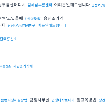
심부름센터디시
어려운일해드립니다
김해심부름센터
안전보장
박받고있을때
흥신소가격
카카오톡해킹
니다
힘든일해드립니다
탐정사무실저렴한곳
전국흥신소
재판증거삭제
주흥신소
탐정사무실
참교육방법
몸캠피싱해결방법
인생나락보내기
상