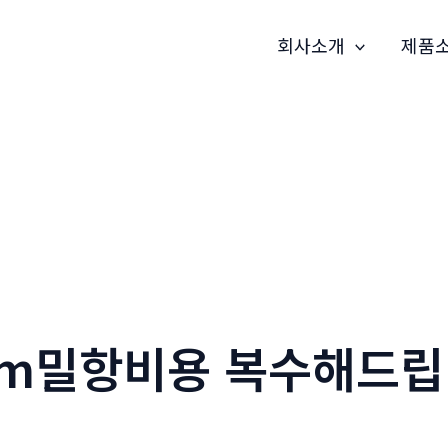
회사소개
제품
79m밀항비용 복수해드