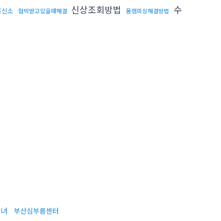
신상조회방법
수
흥신소
협박받고있을때해결
몸캠피싱해결방법
간녀
부산심부름센터