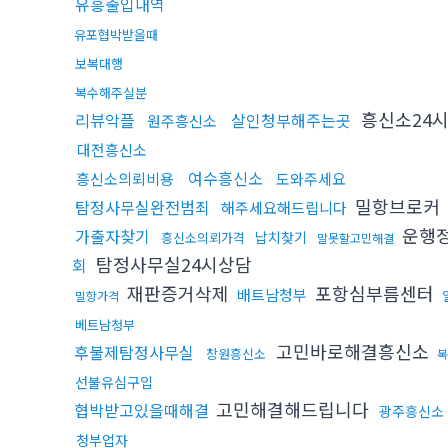
유흥출입내역
유포협박받을때
보복대행
복수해주실분
흥신소24
리뷰악플
살인청부해주는곳
원주흥신소
대전흥신소
여수흥신소
흥신소의뢰비용
도와주세요
밀항브로커
탐정사무실완전범죄
해주세요해드립니다
운행
가출자찾기
납치찾기
흥신소의뢰가격
말못할고민해결
탐정사무실24시상담
회
재판증거삭제
포항심부름센터
배트남청부
밀항가격
베트남청부
고민바로해결흥신소
후불제탐정사무실
창원흥신소
복
선불유심구입
고민해결해드립니다
협박받고있을때해결
광주흥신소
청부업자