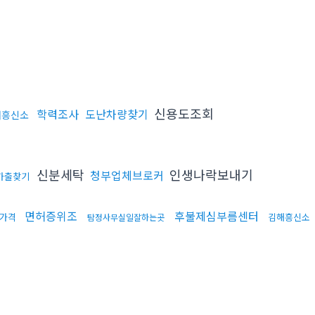
신용도조회
학력조사
도난차량찾기
해흥신소
신분세탁
인생나락보내기
청부업체브로커
가출찾기
면허증위조
후불제심부름센터
가격
김해흥신소
탐정사무실일잘하는곳