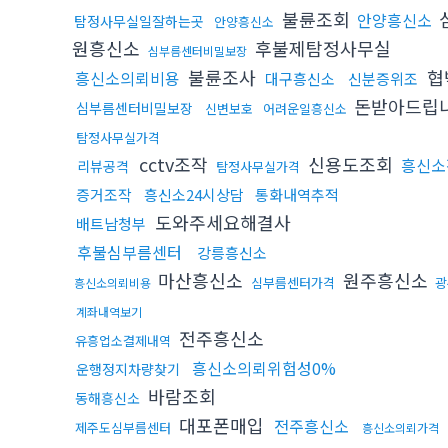
불륜조회
안양흥신소
탐정사무실일잘하는곳
안양흥신소
원흥신소
후불제탐정사무실
심부름센터비밀보장
불륜조사
협
흥신소의뢰비용
대구흥신소
신분증위조
돈받아드립
심부름센터비밀보장
신변보호
어려운일흥신소
탐정사무실가격
cctv조작
신용도조회
흥신소
리뷰공격
탐정사무실가격
증거조작
흥신소24시상담
통화내역추적
도와주세요해결사
배트남청부
후불심부름센터
강릉흥신소
마산흥신소
원주흥신소
심부름센터가격
광
흥신소의뢰비용
계좌내역보기
전주흥신소
유흥업소결제내역
흥신소의뢰위험성0%
운행정지차량찾기
바람조회
동해흥신소
대포폰매입
전주흥신소
제주도심부름센터
흥신소의뢰가격