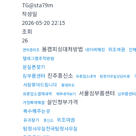
TG@sta79m
작성일
2026-05-20 22:15
조회
26
몸캠피싱대처방법
위조여권
네이버해킹
진
면허증위조
텔레그램추적방법
분실폰찾기
진주흥신소
심부름센터
유흥업소내역
탐정사무실상담비용
사람찾아드립니다
몸캠피싱
서울심부름센터
유흥업소결제내역
심부름센터
계좌내역보기
살인청부가격
가정폭력해결
복수해주는곳
위조여권
유괴찾기
흥신소
탐정사무실전국탐정사무실