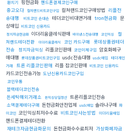
핑현금화
핸드폰결제코인구매
환치기
중고오다
컬쳐랜드코인구매방법
리플전
컬쳐랜드비트코인구입
송대행
테더코인비대면거래
tron현금화
문
비트코인 손대손
상매입
비트코인 신용카드
이더리움클레식판매
컬
정치자금현금화
바이낸스전송대행
코인믹싱
롯데상품권테더
쳐랜드테더전환
코인 카드구매
이더리움클레식
전송
리플코인판매
암호화폐구
정치자금믹싱
코인이체구입
매대행
usdc전송대행
롯데상품권비트코인구입
usdc매입
테더개인
트론 리플코인판매
리플 잡코인판매
거래
비트코인 신용카드
카드코인전송가능
도난신용카드코인구입
코인무통
블랙테더코인전송
돈세탁해외거래소
트론리플코인전송
돈믹싱당일정산
돈현금화안전업체
솔라나구매
소액결제테더구매
파
usdc매입
코인믹싱최저수수료
비트코인사는방법
이코인
이더리움매입
핸드폰결제테더전환
재테크자금현금화문의
돈현금화수수료최저
가상화폐자금