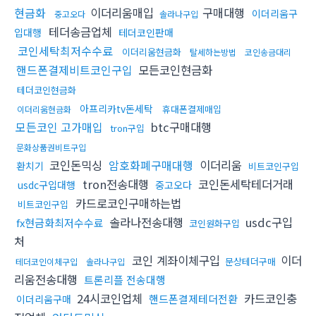
현금화
이더리움매입
구매대행
이더리움구
중고오다
솔라나구입
테더송금업체
입대행
테더코인판매
코인세탁최저수수료
이더리움현금화
탈세하는방법
코인송금대리
핸드폰결제비트코인구입
모든코인현금화
테더코인현금화
아프리카tv돈세탁
휴대폰결제매입
이더리움현금화
모든코인 고가매입
btc구매대행
tron구입
문화상품권비트구입
코인돈믹싱
암호화폐구매대행
이더리움
환치기
비트코인구입
tron전송대행
코인돈세탁테더거래
usdc구입대행
중고오다
카드로코인구매하는법
비트코인구입
솔라나전송대행
usdc구입
fx현금화최저수수료
코인원화구입
처
코인 계좌이체구입
이더
문상테더구매
테더코인이체구입
솔라나구입
리움전송대행
트론리플 전송대행
24시코인업체
카드코인충
핸드폰결제테더전환
이더리움구매