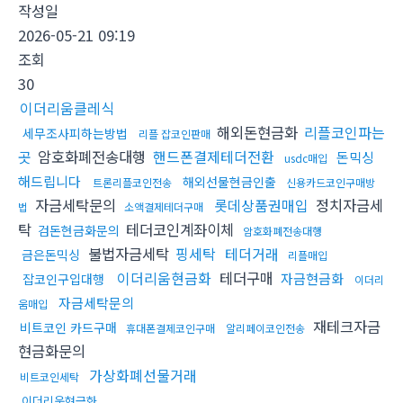
작성일
2026-05-21 09:19
조회
30
이더리움클레식
해외돈현금화
리플코인파는
세무조사피하는방법
리플 잡코인판매
곳
암호화폐전송대행
핸드폰결제테더전환
돈믹싱
usdc매입
해드립니다
해외선물현금인출
트론리플코인전송
신용카드코인구매방
자금세탁문의
롯데상품권매입
정치자금세
법
소액결제테더구매
탁
테더코인계좌이체
검돈현금화문의
암호화폐전송대행
불법자금세탁
핑세탁
테더거래
금은돈믹싱
리플매입
이더리움현금화
테더구매
자금현금화
잡코인구입대행
이더리
자금세탁문의
움매입
재테크자금
비트코인 카드구매
휴대폰결제코인구매
알리페이코인전송
현금화문의
가상화폐선물거래
비트코인세탁
이더리움현금화