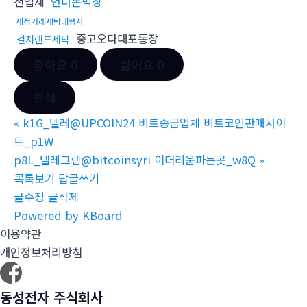
전업체
언더돈믹싱
재정거래세탁대행사
중고오다대포통장
컬쳐랜드세탁
좋아요
0
싫어요
0
인쇄
«
k1G_텔레@UPCOIN24 비트송금업체 비트코인판매사이
트_p1W
p8L_텔레그램@bitcoinsyri 이더리움파는곳_w8Q
»
목록보기
답글쓰기
글수정
글삭제
Powered by KBoard
이용약관
개인정보처리방침
동성전자 주식회사