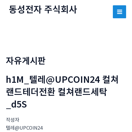
콘
동성전자 주식회사
텐
Mai
츠
로
Men
건
너
뛰
자유게시판
기
h1M_텔레@UPCOIN24 컬쳐
랜드테더전환 컬쳐랜드세탁
_d5S
작성자
텔레@UPCOIN24