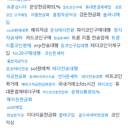
문상현금화91%
트론삽니다
휴대폰결제매입
모든
알트코인구매
검돈현금화
솔라나매
불법자금믹싱
리플현금화
코인 고가매입
입
해외자금
파이코인구매대행
정치
문상테더전환
usdt판매대행
자금세탁
카드코인구매
트론 리플 전송업체
트론
현금돈세탁
리플코인판매
xrp전송대행
테더코인이체구
잡코인구입대행
입
trc20구매대행
코인돈세탁
불법자금믹싱
sol판매처
테더전송대행
문상테더전송
비트코인
자금현금화
언더돈세탁
테더전송대행
돈세탁최저수수료
퀵거래
국내거래소fds시간
휴
파이코인
재테크자금현금화문의
대폰결제테더구매
문화상품권91%
카드코인충전업체
해외돈현금화
usdt매입
이더리움현금화
코인
블테구입
골드바세탁현금화
현금돈믹싱
믹싱