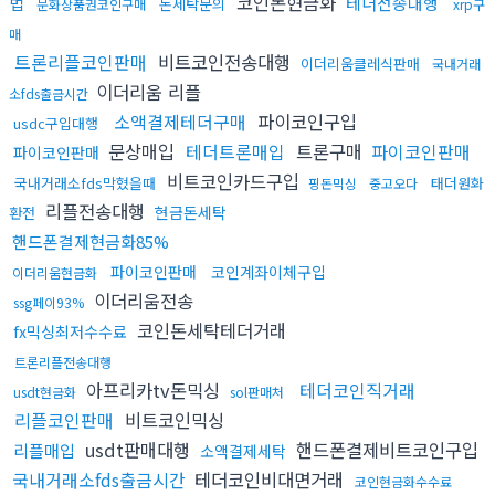
코인돈현금화
법
테더전송대행
돈세탁문의
문화상품권코인구매
xrp구
매
트론리플코인판매
비트코인전송대행
이더리움클레식판매
국내거래
이더리움 리플
소fds출금시간
소액결제테더구매
파이코인구입
usdc구입대행
문상매입
테더트론매입
트론구매
파이코인판매
파이코인판매
비트코인카드구입
국내거래소fds막혔을때
태더원화
핑돈믹싱
중고오다
리플전송대행
현금돈세탁
환전
핸드폰결제현금화85%
파이코인판매
코인계좌이체구입
이더리움현금화
이더리움전송
ssg페이93%
코인돈세탁테더거래
fx믹싱최저수수료
트론리플전송대행
아프리카tv돈믹싱
테더코인직거래
usdt현금화
sol판매처
리플코인판매
비트코인믹싱
usdt판매대행
핸드폰결제비트코인구입
리플매입
소액결제세탁
국내거래소fds출금시간
테더코인비대면거래
코인현금화수수료