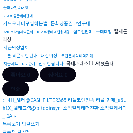
솔라나전송대행
이더리움클레식판매
카드로테더구입하는법
문화상품권코인구매
탈세돈
잡코인판매
구매대행
재테크자금세탁문의
테더무통테더전송대행
믹싱
자금믹싱업체
트론 리플코인판매
대검믹싱
코인돈세탁테더거래
국내거래소fds막혔을때
밈코인팝니다
자금세탁
테더판매
좋아요
0
싫어요
0
인쇄
«
i4H_텔레@CASHFILTER365 리플코인전송 리플 판매_a8U
h1X_텔레그램@bitcoinsyri 소액결제테더전환 소액결제세탁
_l0A
»
목록보기
답글쓰기
글수정
글삭제