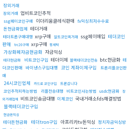
장외거래
업비트코인추적
장외거래
이더리움클레식판매
fx믹싱최저수수료
ssg페이코인구매
테더거래
돈현금화업체
xrp구매
ssg페이매입
테더코인
테더트론구매대행
알트코인퀵거래
판매
xrp구매
trc20구매
핑세탁
가상화폐자금현금화
자금믹싱
테더이체
btc현금화
비트코인구입
테
테더현금화
블랙테더코인전송
코인 계좌이체구입
더코인판매
바이낸스구입대행
트론리플코인판
매
24시코인업체
트론삽니다
카드로 코인구입
코인추적피하는방법
리플전송대행
비트코인사는방법
usdc현금화
장
비트코인송금대행
국내거래소fds해결방법
이체코인
외거래업체
블랙테더코인구입
현금돈믹싱
테더tron구입
아프리카tv돈믹싱
테더돈현금화
정치자금믹싱방