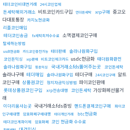
테더코인비대면거래
24시코인업체
비트코인카드구입
중고오
돈세탁해외거래소
xrp구매
언더돈세탁
다대포통장
카지노현금화
리플코인매입
소액결제코인구매
테더코인송금
fx세탁최저수수료
탈세하는방법
솔라나원화구입
테더판매
usdt현금화
카드코인충전가능
usdc현금화
태더원화환전
코인돈믹싱
비트코인체크카드
xrp판매
국내거래소fds뚫어주는곳
솔라나원화구입
코인돈세탁
핑돈믹싱
솔라나구매
테더매입
테더구매
알트
솔라나원화구입
24시코인구매
코인구매
상품권코인
파이코인판매
정치자금믹싱방법
롯데상품권코인구입
가상화폐선물거
코인돈세탁
xrp전송대행
래
국내거래소fds증빙
이더리움사는곳
핸드폰결제코인구매
파이코
btc현금화
인구매대행
암호화폐구매대행
테더개인거래
코인 현금화 수수료
테더코인계좌이체
암호화폐
대검믹싱
횡령세탁