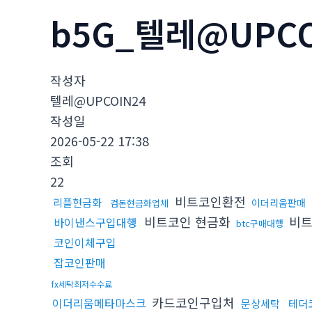
b5G_텔레@UPC
작성자
텔레@UPCOIN24
작성일
2026-05-22 17:38
조회
22
비트코인환전
리플현금화
이더리움판매
검돈현금화업체
비트코인 현금화
비트
바이낸스구입대행
btc구매대행
코인이체구입
잡코인판매
fx세탁최저수수료
카드코인구입처
이더리움메타마스크
문상세탁
테더