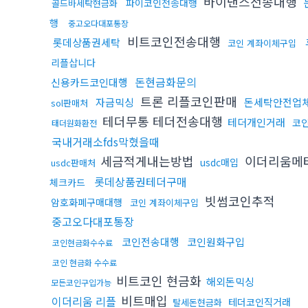
바이낸스전송대행
파이코인전송대행
골드바세탁현금화
행
중고오다대포통장
비트코인전송대행
롯데상품권세탁
코인 계좌이체구입
리플삽니다
돈현금화문의
신용카드코인대행
트론 리플코인판매
자금믹싱
돈세탁안전업
sol판매처
테더무통 테더전송대행
테더개인거래
코
태더원화환전
국내거래소fds막혔을때
세금적게내는방법
이더리움메
usdc매입
usdc판매처
롯데상품권테더구매
체크카드
빗썸코인추적
암호화폐구매대행
코인 계좌이체구입
중고오다대포통장
코인전송대행
코인원화구입
코인현금화수수료
코인 현금화 수수료
비트코인 현금화
해외돈믹싱
모든코인구입가능
비트매입
이더리움 리플
테더코인직거래
탈세돈현금화