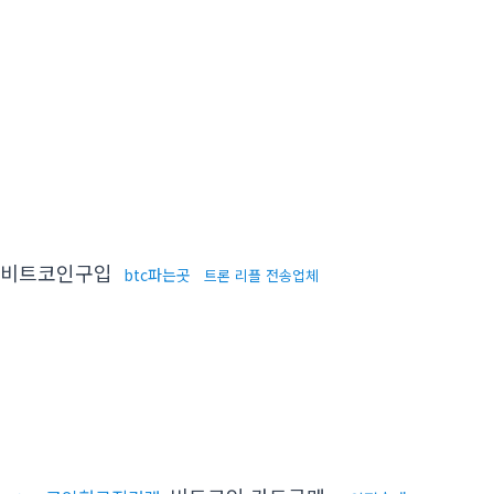
비트코인구입
btc파는곳
트론 리플 전송업체