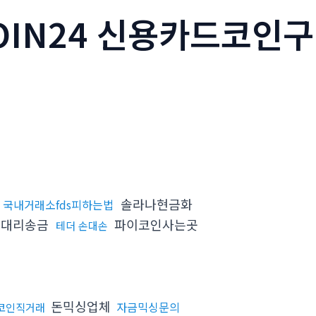
OIN24 신용카드코인구
솔라나현금화
국내거래소fds피하는법
대리송금
파이코인사는곳
테더 손대손
돈믹싱업체
자금믹싱문의
코인직거래