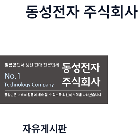
동성전자 주식회사
콘
텐
츠
로
건
너
뛰
기
자유게시판