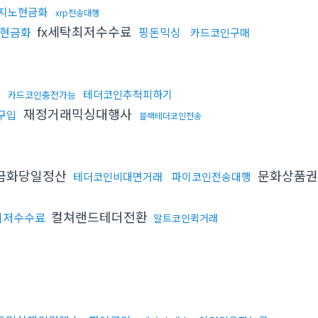
지노현금화
xrp전송대행
fx세탁최저수수료
인현금화
핑돈믹싱
카드코인구매
테더코인추척피하기
카드코인충전가능
재정거래믹싱대행사
구입
블랙테더코인전송
금화당일정산
문화상품권
테더코인비대면거래
파이코인전송대행
컬쳐랜드테더전환
최저수수료
알트코인퀵거래