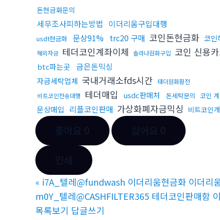
돈현금화문의
세무조사피하는방법
이더리움구입대행
코인돈현금화
문상91%
trc20 구매
코인
usdt현금화
테더코인계좌이체
코인 신용카
해외자금
솔라나원화구입
금은돈믹싱
btc파는곳
국내거래소fds시간
자금세탁업체
태더원화환전
테더매입
usdc판매처
돈세탁문의
코인 
비트코인전송대행
가상화폐자금믹싱
리플코인판매
문상매입
비트코인개
좋아요
0
싫어요
0
인쇄
«
i7A_텔레@fundwash 이더리움현금화 이더리
m0Y_텔레@CASHFILTER365 테더코인판
목록보기
답글쓰기