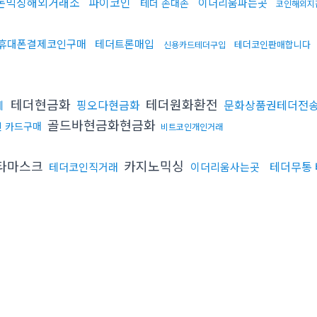
돈믹싱해외거래소
파이코인
이더리움파는곳
테더 손대손
코인해외지
휴대폰결제코인구매
테더트론매입
테더코인판매합니다
신용카드테더구입
테더현금화
테더원화환전
핑오다현금화
문화상품권테더전
체
골드바현금화현금화
인 카드구매
비트코인개인거래
타마스크
카지노믹싱
테더무통
테더코인직거래
이더리움사는곳