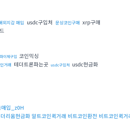
usdc구입처
xrp구매
해외지갑 매입
문상코인구매
드
코인믹싱
계좌이체구입
테더트론파는곳
usdc현금화
인거래
usdc구입처
움매입_z0H
매함 이더리움현금화 알트코인퀵거래 비트코인환전 비트코인퀵거