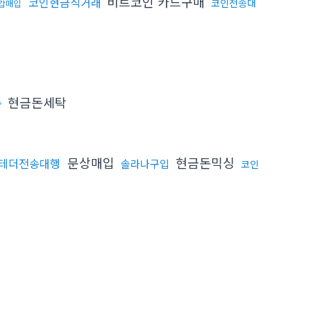
비트코인 카드구매
코인현금직거래
코인전송대
갑매입
현금돈세탁
송
문상매입
현금돈믹싱
 테더전송대행
솔라나구입
코인