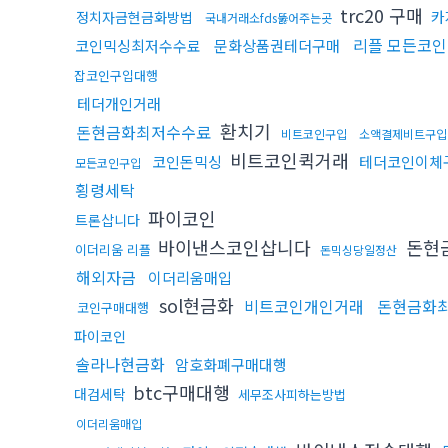
trc20 구매
카
정치자금현금화방법
국내거래소fds뚫어주는곳
리플 모든코
코인믹싱최저수수료
문화상품권테더구매
잡코인구입대행
테더개인거래
환치기
돈현금화최저수수료
비트코인구입
소액결제비트구입
비트코인퀵거래
코인돈믹싱
테더코인이체
모든코인구입
횡령세탁
파이코인
트론삽니다
바이낸스코인삽니다
돈현
이더리움 리플
돈믹싱당일정산
해외자금
이더리움매입
sol현금화
비트코인개인거래
돈현금화
코인구매대행
파이코인
솔라나현금화
암호화폐구매대행
btc구매대행
대검세탁
세무조사피하는방법
이더리움매입