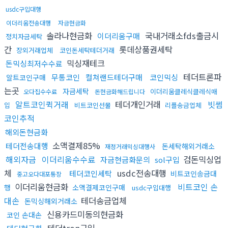
usdc구입대행
이더리움전송대행
자금현금화
솔라나현금화
국내거래소fds출금시
이더리움구매
정치자금세탁
간
롯데상품권세탁
장외거래업체
코인돈세탁테더거래
믹싱재테크
돈믹싱최저수수료
테더트론파
무통코인
컬쳐랜드테더구매
코인믹싱
알트코인구매
는곳
자금세탁
이더리움클레식클레식매
오다집수수료
돈현금화해드립니다
알트코인퀵거래
테더개인거래
빗썸
입
비트코인선물
리플송금업체
코인추적
해외돈현금화
소액결제85%
테더전송대행
돈세탁해외거래소
재정거래믹싱대행사
해외자금
이더리움수수료
검돈믹싱업
자금현금화문의
sol구입
체
usdc전송대행
테더코인세탁
비트코인송금대
중고오다대포통장
이더리움현금화
비트코인 손
행
소액결제코인구매
usdc구입대행
대손
테더송금업체
돈믹싱해외거래소
신용카드미동의현금화
코인 손대손
테더tron구입