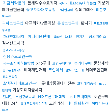
자금세탁문의
돈세탁수수료최저
가상화
국내거래소fds우회하는법
폐자금현금화
중고오다대포통장
장외거래소
리플코
오다현금화
인구매
아프리카tv돈믹싱
환치기
파이코인구입
문상코인구매
비트코인전
송대행
이더리움판매
장외거래소
환치기
휴대폰결제세탁
잡코인구입대행
컬쳐랜드세탁
중고오다대포통장
신용카드코인구매
xrp구매
문상세탁
세무조사피하는방법
솔라나구매
코인구매대행
테더개인거래
코인이체
테더코인판매
알트코인구매
휴대폰결제세탁
해외돈믹싱
소액결제비트코인구입
롯데상품권테더전송
코인대리송금
usdc
가상화폐자금세탁
판매처
usdt판매대행
코인구매
테더트론구매대행
컬쳐랜드코인구매방법
대행 24시
코인믹싱
테더원화환전
이더리움사
휴대폰결제테더전환
는곳