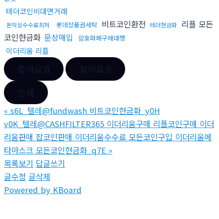
테더코인비대면거래
비트코인환전
리플 모든
롯데상품권세탁
돈믹싱수수료최저
테더현금화
코인현금화
문상매입
암호화폐구매대행
이더리움 리플
좋아요
0
싫어요
0
인쇄
«
s6L_텔레@fundwash 비트코인현금화_y0H
v0K_텔레@CASHFILTER365 이더리움구매 리플코인구매 이더
리움판매 잡코인판매 이더리움수수료 모든코인구입 이더리움메
타마스크 모든코인현금화_q7E
»
목록보기
답글쓰기
글수정
글삭제
Powered by KBoard