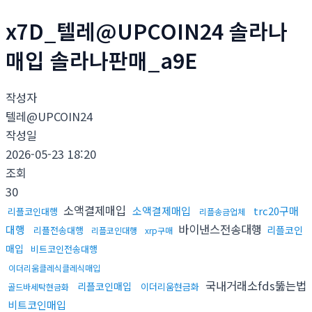
x7D_텔레@UPCOIN24 솔라나
매입 솔라나판매_a9E
작성자
텔레@UPCOIN24
작성일
2026-05-23 18:20
조회
30
소액결제매입
소액결제매입
trc20구매
리플코인대행
리플송금업체
바이낸스전송대행
대행
리플코인
리플전송대행
리플코인대행
xrp구매
매입
비트코인전송대행
이더리움클레식클레식매입
국내거래소fds뚫는법
리플코인매입
이더리움현금화
골드바세탁현금화
비트코인매입