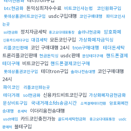
테더현금화
돈믹싱최저수수료
btc현금화
비트코인사는법
코인원화구입
usdc구입대행
롯데상품권비트코인구입
코인구매대행
파이코인사
는곳
정치자금세탁
암호화폐
솔라나현금화
sol현금화
중고오다대포통장
모든코인구입
가상화폐자금믹싱
대검세탁
신용카드테더구입
코인 구매대행 24시
tron구매대행
테더돈세탁
리플코인판매
트론리플코인판매
usdc판매
핸드폰결제
현금돈믹싱
문상테더구매
테더구매
비트코인구입
핸드폰결제코인구매
테더tron구입
코인구매대행
롯데상품권코인구입
솔라나전송대행
24시
파이코인
리플코인파는곳
신용카드비트코인구입
테더거래
가상화폐자금현금화
sol현금화
국내거래소fds송금시간
문상비트구입
암호화폐전
소액결제테더전환
이더리움전송대행
송대행
돈세탁
카드코인충전가능
usdt매입
골드바세탁현금화
중고오다대포통장
usdc
블테구입
판매처