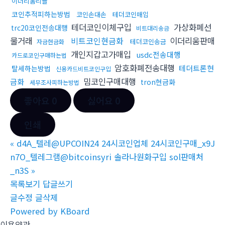
이더리움리플
코인추적피하는방법
코인손대손
테더코인매입
테더코인이체구입
가상화폐선
trc20코인전송대행
비트대리송금
물거래
비트코인현금화
이더리움판매
테더코인송금
자금현금화
개인지갑고가매입
usdc전송대행
카드로코인구매하는법
암호화폐전송대행
테더트론현
탈세하는방법
신용카드비트코인구입
밈코인구매대행
금화
tron현금화
세무조사피하는방법
좋아요
0
싫어요
0
인쇄
«
d4A_텔레@UPCOIN24 24시코인업체 24시코인구매_x9J
n7O_텔레그램@bitcoinsyri 솔라나원화구입 sol판매처
_n3S
»
목록보기
답글쓰기
글수정
글삭제
Powered by KBoard
이용약관