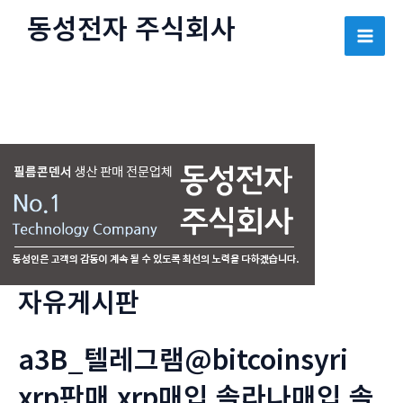
콘
동성전자 주식회사
텐
Mai
츠
로
Men
건
너
뛰
기
자유게시판
a3B_텔레그램@bitcoinsyri
xrp판매 xrp매입 솔라나매입 솔