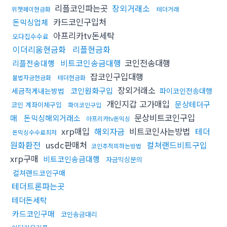
리플코인파는곳
장외거래소
위챗페이현금화
테더거래
카드코인구입처
돈믹싱업체
아프리카tv돈세탁
오다집수수료
이더리움현금화
리플현금화
비트코인송금대행
코인전송대행
리플전송대행
잡코인구입대행
불법자금현금화
테더현금화
장외거래소
코인원화구입
세금적게내는방법
파이코인전송대행
개인지갑 고가매입
문상테더구
코인 계좌이체구입
파이코인구입
문상비트코인구입
매
돈믹싱해외거래소
아프리카tv돈믹싱
xrp매입
해외자금
비트코인사는방법
테더
돈믹싱수수료최저
원화환전
usdc판매처
컬쳐랜드비트구입
코인추적피하는방법
xrp구매
비트코인송금대행
자금믹싱문의
컬쳐랜드코인구매
테더트론파는곳
테더돈세탁
카드코인구매
코인송금대리