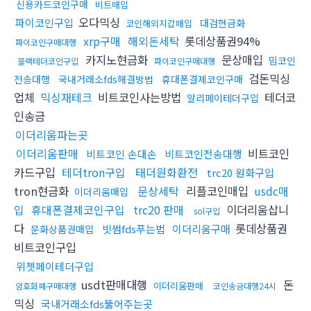
신용카드코인구매
비트매입
오다믹싱
파이코인구입
대검현금화
코인해외지갑매입
xrp구매
해외돈세탁
롯데상품권94%
파이코인구매대행
카지노현금화
문상매입
밈코인
블랙테더코인구입
파이코인구매대행
검돈믹싱
전송대행
국내거래소fds해결방법
휴대폰결제코인구매
업체
믹싱재테크
비트코인사는방법
테더코
알리페이테더구입
인송금
이더리움파는곳
이더리움판매
비트코인
비트코인 손대손
비트코인전송대행
카드구입
테더tron구입
태더원화환전
trc20 원화구입
tron현금화
문상세탁
리플코인매입
usdc매
이더리움매입
입
휴대폰결제코인구입
trc20 판매
이더리움삽니
sol구입
다
롯데상품권
빗썸fds푸는법
이더리움구매
문화상품권매입
비트코인구입
위쳇페이테더구입
usdt판매대행
돈
이더리움판매
암호화폐구매대행
코인송금대행24시
믹싱
국내거래소fds뚫어주는곳