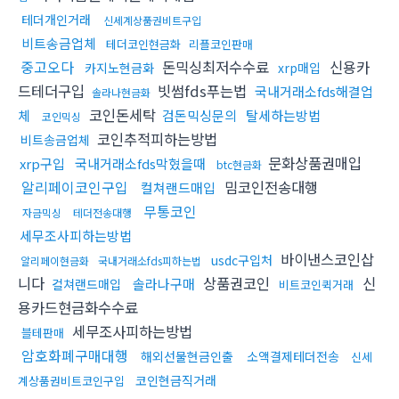
테더개인거래
신세계상품권비트구입
비트송금업체
테더코인현금화
리플코인판매
중고오다
돈믹싱최저수수료
신용카
카지노현금화
xrp매입
드테더구입
빗썸fds푸는법
국내거래소fds해결업
솔라나현금화
코인돈세탁
체
검돈믹싱문의
탈세하는방법
코인믹싱
코인추적피하는방법
비트송금업체
문화상품권매입
xrp구입
국내거래소fds막혔을때
btc현금화
알리페이코인구입
밈코인전송대행
컬쳐랜드매입
무통코인
자금믹싱
테더전송대행
세무조사피하는방법
바이낸스코인삽
usdc구입처
알리페이현금화
국내거래소fds피하는법
니다
상품권코인
신
솔라나구매
컬쳐랜드매입
비트코인퀵거래
용카드현금화수수료
세무조사피하는방법
블테판매
암호화폐구매대행
해외선물현금인출
소액결제테더전송
신세
코인현금직거래
계상품권비트코인구입