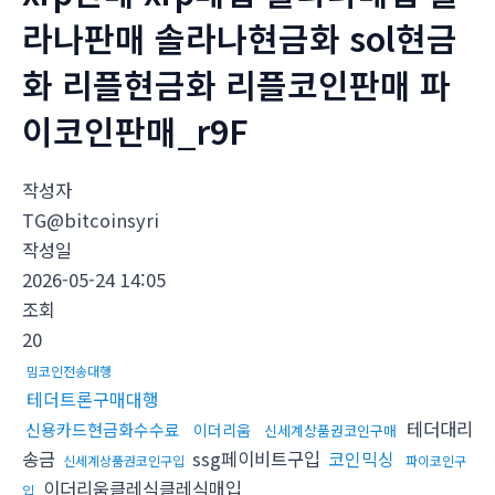
라나판매 솔라나현금화 sol현금
화 리플현금화 리플코인판매 파
이코인판매_r9F
작성자
TG@bitcoinsyri
작성일
2026-05-24 14:05
조회
20
밈코인전송대행
테더트론구매대행
테더대리
신용카드현금화수수료
이더리움
신세계상품권코인구매
송금
ssg페이비트구입
코인믹싱
신세계상품권코인구입
파이코인구
이더리움클레식클레식매입
입