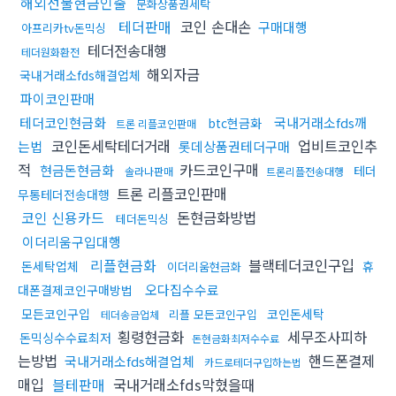
해외선물현금인출
문화상품권세탁
테더판매
코인 손대손
구매대행
아프리카tv돈믹싱
테더전송대행
테더원화환전
해외자금
국내거래소fds해결업체
파이코인판매
테더코인현금화
국내거래소fds깨
btc현금화
트론 리플코인판매
코인돈세탁테더거래
업비트코인추
는법
롯데상품권테더구매
적
카드코인구매
현금돈현금화
테더
솔라나판매
트론리플전송대행
트론 리플코인판매
무통테더전송대행
코인 신용카드
돈현금화방법
테더돈믹싱
이더리움구입대행
리플현금화
블랙테더코인구입
돈세탁업체
휴
이더리움현금화
오다집수수료
대폰결제코인구매방법
모든코인구입
코인돈세탁
리플 모든코인구입
테더송금업체
횡령현금화
세무조사피하
돈믹싱수수료최저
돈현금화최저수수료
는방법
핸드폰결제
국내거래소fds해결업체
카드로테더구입하는법
매입
블테판매
국내거래소fds막혔을때