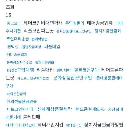
조회
15
테더코인비대면거래
테더송금업체
돈믹싱문의
테더
중고오다
리플코인파는곳
수사기관
정치자금현금화
문화상품권비트코인구입
코인대리송금
돈세탁방법
리플매입
핑믹싱
불법자금믹싱
테더송금업체
돈믹싱최저수수료
솔라나현금화
usdc구입대행
리플매입
테더트론파
알트코인구매
횡령세탁
는곳
문화상품권코인구입
롯데상품권테더
카드로코인구매하는법
구매
해외돈현금화
해외선물현금인출
신세계상품권세탁
핸드폰결제85%
비트코인퀵거래
가상화폐
블테판매
선물거래
테더개인지갑
정치자금현금화방법
테더구매 테더판매
해외돈믹싱