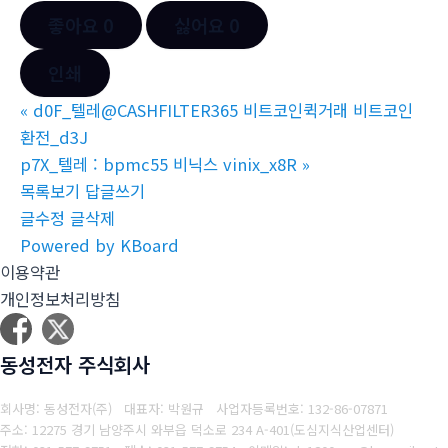
좋아요
0
싫어요
0
인쇄
«
d0F_텔레@CASHFILTER365 비트코인퀵거래 비트코인
환전_d3J
p7X_텔레 : bpmc55 비닉스 vinix_x8R
»
목록보기
답글쓰기
글수정
글삭제
Powered by KBoard
이용약관
개인정보처리방침
동성전자 주식회사
회사명: 동성전자(주) 대표자: 박원규
사업자등록번호: 132-86-07871
주소: 12275 경기 남양주시 와부읍 덕소로 234 A-401(도심지식산업센터)