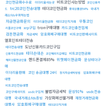
비트코인사는방법
코인현금화수수료
이더리움사는곳
코인신용카
trc20코인전송대행
테더코인현금화
국내거
드
롯데상품권94%
래소fds우회하는법
자금현금화문의
무통코인
이더리움현금화
테더코인직거래
tron구매대행
xrp구입
카드코인충전업체
리플코인구매
검돈현금화
암호화폐구매대행
비트코인판매사이트
자금세탁
엘포인트테더전송
도난신용카드코인구입
테더전송대행
테더손대손
비트코인현금화
신용카드현금화
코인해외지갑매입
핸드폰결제85%
위챗페이현금화
문상테더구
해외선물현금인출
매
이더리움판매
코인 송금대행 24시
암호화폐구매
정치자금세탁방법
대행
비트코인전송대행
불법자금세탁
문상91%
usdc전송
코인구매사이트
usdc구입처
가상화폐선물거래
대행
국내거래소fds증빙
재정거래현금화
암호화폐구매대행
대행사
테더코인직거래