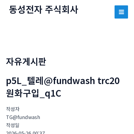
콘
동성전자 주식회사
텐
Mai
츠
로
Men
건
너
뛰
자유게시판
기
p5L_텔레@fundwash trc20
원화구입_q1C
작성자
TG@fundwash
작성일
2026-05-26 00:37