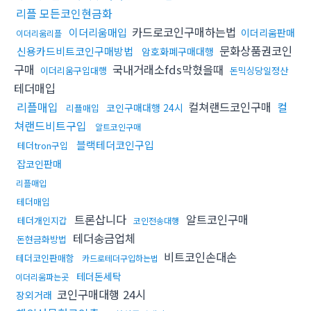
리플 모든코인현금화
카드로코인구매하는법
이더리움매입
이더리움판매
이더리움리플
문화상품권코인
신용카드비트코인구매방법
암호화폐구매대행
구매
국내거래소fds막혔을때
이더리움구입대행
돈믹싱당일정산
테더매입
리플매입
컬쳐랜드코인구매
컬
코인구매대행 24시
리플매입
쳐랜드비트구입
알트코인구매
블랙테더코인구입
테더tron구입
잡코인판매
리플매입
테더매입
트론삽니다
알트코인구매
테더개인지갑
코인전송대행
테더송금업체
돈현금화방법
비트코인손대손
테더코인판매함
카드로테더구입하는법
테더돈세탁
이더리움파는곳
코인구매대행 24시
장외거래