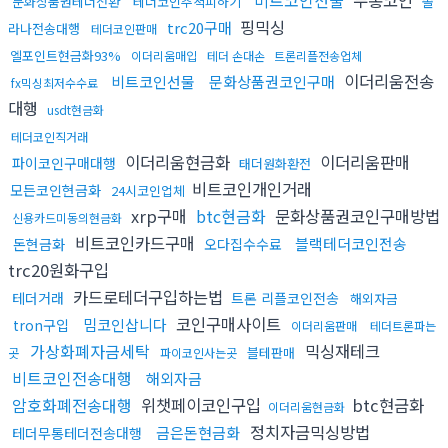
문화상품권테더전환
테더코인추척피하기
솔
핑믹싱
trc20구매
라나전송대행
테더코인판매
엘포인트현금화93%
이더리움매입
테더 손대손
트론리플전송업체
이더리움전송
비트코인선물
문화상품권코인구매
fx믹싱최저수수료
대행
usdt현금화
테더코인직거래
이더리움현금화
이더리움판매
파이코인구매대행
태더원화환전
비트코인개인거래
모든코인현금화
24시코인업체
xrp구매
btc현금화
문화상품권코인구매방법
신용카드미동의현금화
비트코인카드구매
블랙테더코인전송
돈현금화
오다집수수료
trc20원화구입
카드로테더구입하는법
테더거래
트론 리플코인전송
해외자금
코인구매사이트
밈코인삽니다
tron구입
이더리움판매
테더트론파는
가상화폐자금세탁
믹싱재테크
블테판매
곳
파이코인사는곳
비트코인전송대행
해외자금
암호화폐전송대행
위챗페이코인구입
btc현금화
이더리움현금화
정치자금믹싱방법
금은돈현금화
테더무통테더전송대행