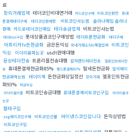
료
장외거래업체
테더코인비대면거래
비트코인환전
휴대
카드코인구매
비트코인사는법
솔라나매입 솔라나
폰결제테더구매
테더코인판매함
테더송금업체
비트코인사는법
판매
카드로테더코인매입
롯데상품권코인구매방법
테더트론현금화
테더구매
테더tron구입
아프리카tv돈현금화
금은돈믹싱
비트코인
국내거래소fds해결업체
믹싱
usdt판매대행
이더리움파는곳
문상테더전송
트론리플전송대행
컬쳐랜드테더전송
엘포인트테더전
휴대폰결제현금화85%
탈세돈현금화
알리페이
송
핸드폰결제85%
돈현금화당일정산
엘포인트현금
테더이체
현금화하는법
장외거래
화93%
자금믹싱
비트코인송금대행
휴대폰결제비트코인구입
이더리움리플
이더리움사
는곳
블테구입
바이낸스코인삽니다
돈믹싱방법
비트코인선물
ssg페이코인구매
비트코인구입
비트코인선물
무통코인