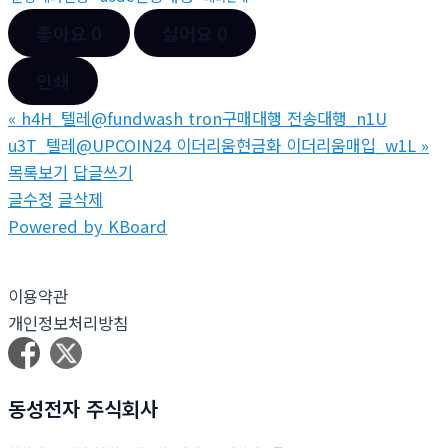
좋아요
0
싫어요
0
인쇄
«
h4H_텔레@fundwash tron구매대행 전송대행_n1U
u3T_텔레@UPCOIN24 이더리움현금화 이더리움매입_w1L
»
목록보기
답글쓰기
글수정
글삭제
Powered by KBoard
이용약관
개인정보처리방침
동성전자 주식회사