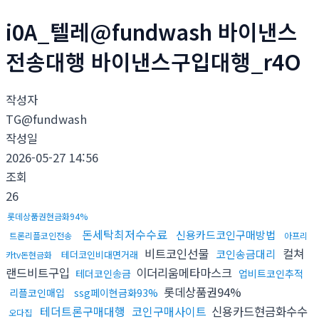
i0A_텔레@fundwash 바이낸스
전송대행 바이낸스구입대행_r4O
작성자
TG@fundwash
작성일
2026-05-27 14:56
조회
26
롯데상품권현금화94%
돈세탁최저수수료
신용카드코인구매방법
트론리플코인전송
아프리
비트코인선물
컬쳐
코인송금대리
테더코인비대면거래
카tv돈현금화
랜드비트구입
이더리움메타마스크
테더코인송금
업비트코인추적
롯데상품권94%
리플코인매입
ssg페이현금화93%
테더트론구매대행
코인구매사이트
신용카드현금화수수
오다집