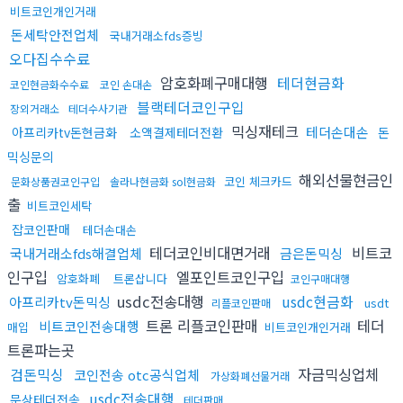
비트코인개인거래
돈세탁안전업체
국내거래소fds증빙
오다집수수료
암호화폐구매대행
테더현금화
코인현금화수수료
코인 손대손
블랙테더코인구입
장외거래소
테더수사기관
믹싱재테크
테더손대손
아프리카tv돈현금화
소액결제테더전환
돈
믹싱문의
해외선물현금인
코인 체크카드
문화상품권코인구입
솔라나현금화 sol현금화
출
비트코인세탁
잡코인판매
테더손대손
테더코인비대면거래
비트코
국내거래소fds해결업체
금은돈믹싱
인구입
엘포인트코인구입
암호화폐
트론삽니다
코인구매대행
usdc전송대행
usdc현금화
아프리카tv돈믹싱
usdt
리플코인판매
트론 리플코인판매
테더
비트코인전송대행
매입
비트코인개인거래
트론파는곳
검돈믹싱
자금믹싱업체
코인전송 otc공식업체
가상화폐선물거래
usdc전송대행
문상테더전송
테더판매