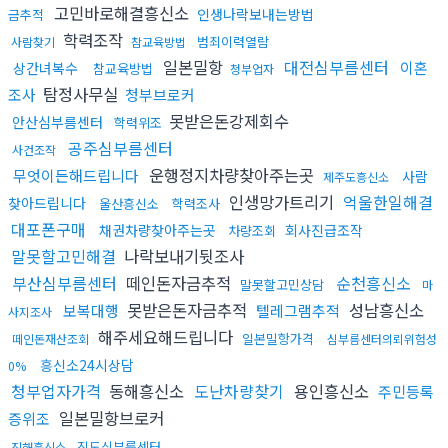
고민바로해결흥신소
인생나락보내는방법
금추적
학력조작
범죄이력열람
사람찾기
참교육방법
일본밀항
대전심부름센터
이혼
상간녀복수
참교육방법
청부업자
탐정사무실
조사
청부브로커
못받은돈강제회수
안산심부름센터
학력위조
공주심부름센터
사건조작
운행정지차량찾아주는곳
무엇이든해드립니다
사람
제주도흥신소
인생망가트리기
억울한일해결
찾아드립니다
울산흥신소
학력조사
대포폰구매
채권차량찾아주는곳
회사진급조작
차량조회
말못할고민해결
나락보내기뒷조사
부산심부름센터
떼인돈자금추적
순천흥신소
말못할고민상담
마
못받은돈자금추적
성남흥신소
보복대행
텔레그램추적
사지조사
해주세요해드립니다
일본밀항가격
떼인돈재산조회
심부름센터의뢰위험성
흥신소24시상담
0%
청부업자가격
동해흥신소
도난차량찾기
용인흥신소
주민등록
일본밀항브로커
증위조
진도심부름센터
진해흥신소