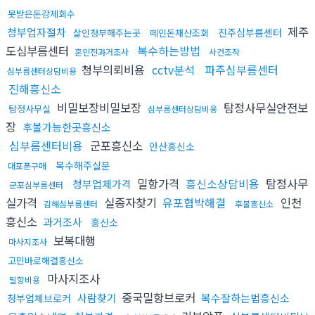
못받은돈강제회수
제주
청부업자절차
진주심부름센터
살인청부해주는곳
떼인돈재산조회
도심부름센터
복수하는방법
혼인전과거조사
사건조작
청부의뢰비용
cctv분석
파주심부름센터
심부름센터상담비용
진해흥신소
비밀보장비밀보장
탐정사무실안전보
탐정사무실
심부름센터상담비용
장
후불가능한곳흥신소
심부름센터비용
군포흥신소
안산흥신소
복수해주실분
대포폰구매
밀항가격
흥신소상담비용
탐정사무
청부업체가격
군포심부름센터
실가격
실종자찾기
유포협박해결
인천
김해심부름센터
후불흥신소
흥신소
과거조사
흥신소
보복대행
마사지조사
고민바로해결흥신소
마사지조사
밀항비용
중국밀항브로커
사람찾기
복수잘하는법흥신소
청부업체브로커