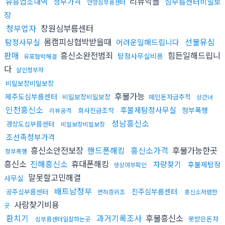
리뷰악플
유흥업소내역
청부가격
심부름센터비밀보
안양심부름센터
장
청부업자
창원심부름센터
몸캠피싱협박받을때
선불유심
탐정사무실
어려운일해드립니다
판매
흥신소완전범죄
힘든일해드립니
탐정사무실비용
유포협박해결
다
살인청부자
비밀보장비밀보장
후불가능
제주도심부름센터
비밀보장비밀보장
떼인돈자금추적
상간녀
인천흥신소
후불제탐정사무실
청부폭행
회사진급조작
리뷰공격
성남흥신소
경상도심부름센터
비밀보장비밀보장
조선족청부가격
흥신소안전보장
핸드폰해킹
흥신소가격
후불가능한곳
청부폭행
흥신소
진해흥신소
휴대폰해킹
차량찾기
후불제탐정
생상여부확인
말못할고민해결
사무실
배트남청부
진주심부름센터
공주심부름센터
면허증위조
흥신소저렴한
사람찾기비용
곳
환치기
과거기록조사
후불흥신소
못받은돈자
심부름센터일잘하는곳