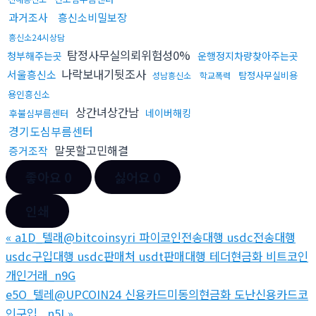
과거조사
흥신소비밀보장
흥신소24시상담
탐정사무실의뢰위험성0%
청부해주는곳
운행정지차량찾아주는곳
나락보내기뒷조사
서울흥신소
탐정사무실비용
성남흥신소
학교폭력
용인흥신소
상간녀상간남
네이버해킹
후불심부름센터
경기도심부름센터
말못할고민해결
증거조작
좋아요
0
싫어요
0
인쇄
«
a1D_텔래@bitcoinsyri 파이코인전송대행 usdc전송대행
usdc구입대행 usdc판매처 usdt판매대행 테더현금화 비트코인
개인거래_n9G
e5O_텔레@UPCOIN24 신용카드미동의현금화 도난신용카드코
인구입 _n5I
»