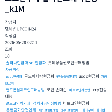
_k1M
작성자
텔레@UPCOIN24
작성일
2026-05-28 02:11
조회
18
솔라나현금화 sol현금화
롯데상품권코인구매방법
자금믹싱
골드바세탁현금화
usdc현금화
usdc현금화
롯데상품권매입
자금
현금화
코인 손대손
xrp전송
핸드폰결제코인구매방법
비트코인사는법
대행
비트코인현금화
알트코인퀵거래
정치자금믹싱방법
돈현금화안전업체
테더구매 테더판
테더코인판매함
24시코인업체