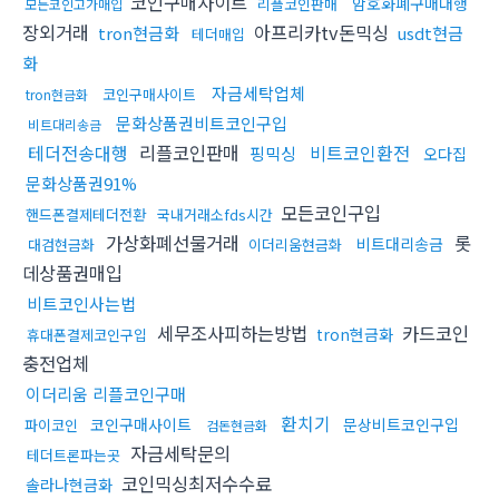
코인구매사이트
암호화폐구매대행
리플코인판매
모든코인고가매입
장외거래
아프리카tv돈믹싱
tron현금화
usdt현금
테더매입
화
자금세탁업체
코인구매사이트
tron현금화
문화상품권비트코인구입
비트대리송금
테더전송대행
리플코인판매
비트코인환전
핑믹싱
오다집
문화상품권91%
모든코인구입
핸드폰결제테더전환
국내거래소fds시간
가상화폐선물거래
롯
비트대리송금
대검현금화
이더리움현금화
데상품권매입
비트코인사는법
세무조사피하는방법
카드코인
tron현금화
휴대폰결제코인구입
충전업체
이더리움 리플코인구매
환치기
코인구매사이트
문상비트코인구입
파이코인
검돈현금화
자금세탁문의
테더트론파는곳
코인믹싱최저수수료
솔라나현금화