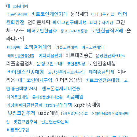
매
sol판매처
비트코인개인거래
문상세탁
테더
이더리움 리플
리플전송대행
원화환전
언더돈세탁
코인
파이코인구매대행
테더수사기관
체크카드
코인현금직거래
솔
테더코인현금화
중고오다대포통장
라나매입
소액결제매입
리플코인대행
비트코인매입
테더구매
비트대리송금
이더리움판매
문상현금화91%
해외선물현금인출
리플송금업체
코인전송대행
문상코인구매
코인돈믹싱
바이낸스전송대행
이더
테더송금업체
도난신용카드코인구입
리움
이더리움매입
테더코인이체구입
비트코인전송대행
코
핸드폰결제테더전송
인 송금대행 24시
리플매입
테더코인매입
롯데상품권테더전환
xrp전송대행
tron구매대행
가상화폐자금현금화
빗썸코인추적
usdc매입
fx세탁최저수수료
이더리움클레식클레식매
빗썸코인추적
검돈현금화문의
입
비트코인구입