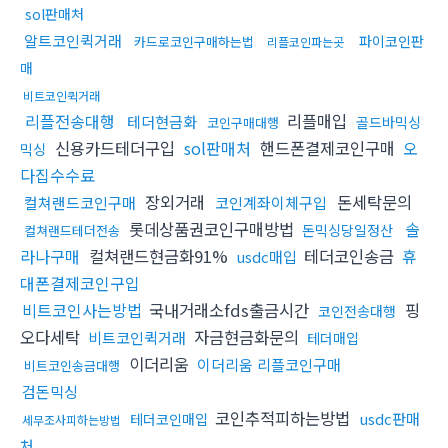
sol판매처
알트코인퀵거래
파이코인판
카드로코인구매하는법
리플코인파는곳
매
비트코인퀵거래
리플전송대행
리플매입
테더현금화
골드바믹싱
코인구매대행
신용카드테더구입
sol판매처
핸드폰결제코인구매
오
믹싱
다집수수료
장외거래
돈세탁문의
컬쳐랜드코인구매
코인계좌이체구입
롯데상품권코인구매방법
솔
돈믹싱당일정산
컬쳐랜드테더전송
라나구매
컬쳐랜드현금화91%
테더코인송금
휴
usdc매입
대폰결제코인구입
비트코인사는방법
국내거래소fds출금시간
핑
코인전송대행
오다세탁
자금현금화문의
비트코인퀵거래
테더매입
이더리움
이더리움 리플코인구매
비트코인송금대행
검돈믹싱
코인추적피하는방법
usdc판매
테더코인매입
세무조사피하는방법
처