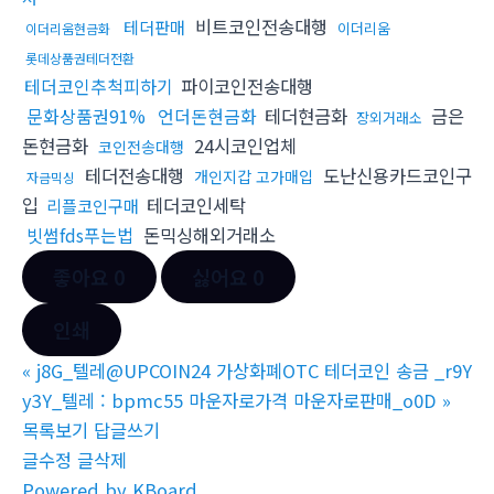
비트코인전송대행
테더판매
이더리움
이더리움현금화
롯데상품권테더전환
테더코인추척피하기
파이코인전송대행
문화상품권91%
언더돈현금화
테더현금화
금은
장외거래소
돈현금화
24시코인업체
코인전송대행
테더전송대행
도난신용카드코인구
개인지갑 고가매입
자금믹싱
입
테더코인세탁
리플코인구매
빗썸fds푸는법
돈믹싱해외거래소
좋아요
0
싫어요
0
인쇄
«
j8G_텔레@UPCOIN24 가상화폐OTC 테더코인 송금 _r9Y
y3Y_텔레 : bpmc55 마운자로가격 마운자로판매_o0D
»
목록보기
답글쓰기
글수정
글삭제
Powered by KBoard