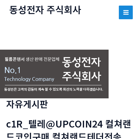
콘
동성전자 주식회사
텐
Mai
츠
로
Men
건
너
뛰
기
자유게시판
c1R_텔레@UPCOIN24 컬쳐랜
드코인구매 컬쳐랜드테더전송