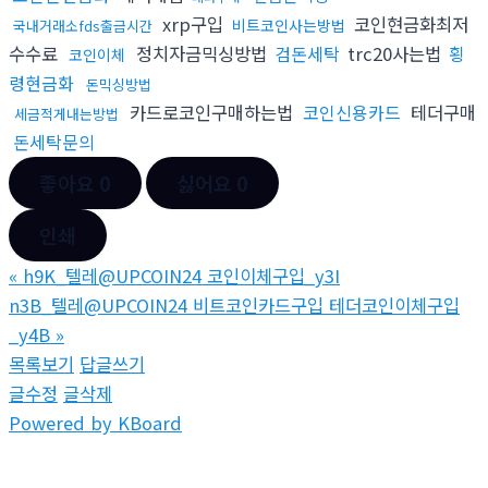
xrp구입
코인현금화최저
비트코인사는방법
국내거래소fds출금시간
수수료
정치자금믹싱방법
검돈세탁
trc20사는법
횡
코인이체
령현금화
돈믹싱방법
카드로코인구매하는법
코인신용카드
테더구매
세금적게내는방법
돈세탁문의
좋아요
0
싫어요
0
인쇄
«
h9K_텔레@UPCOIN24 코인이체구입_y3I
n3B_텔레@UPCOIN24 비트코인카드구입 테더코인이체구입
_y4B
»
목록보기
답글쓰기
글수정
글삭제
Powered by KBoard