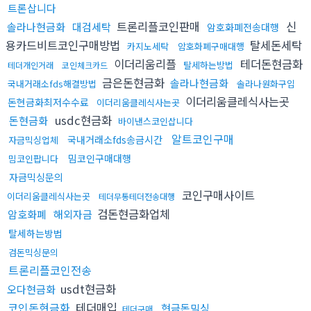
트론삽니다
트론리플코인판매
신
솔라나현금화
대검세탁
암호화폐전송대행
용카드비트코인구매방법
탈세돈세탁
카지노세탁
암호화폐구매대행
이더리움리플
테더돈현금화
탈세하는방법
테더개인거래
코인체크카드
금은돈현금화
솔라나현금화
국내거래소fds해결방법
솔라나원화구입
이더리움클레식사는곳
돈현금화최저수수료
이더리움클레식사는곳
usdc현금화
돈현금화
바이낸스코인삽니다
알트코인구매
국내거래소fds송금시간
자금믹싱업체
밈코인구매대행
밈코인팝니다
자금믹싱문의
코인구매사이트
이더리움클레식사는곳
테더무통테더전송대행
검돈현금화업체
암호화폐
해외자금
탈세하는방법
검돈믹싱문의
트론리플코인전송
usdt현금화
오다현금화
코인돈현금화
테더매입
현금돈믹싱
테더구매