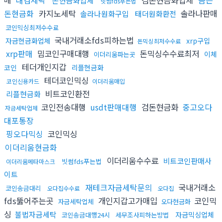
돈현금화업체
빗썸fds푸는법
돈현금화
카지노세탁
솔라나판매
솔라나원화구입
태더원화환전
코인믹싱최저수수료
국내거래소fds피하는법
자금현금화업체
xrp구입
돈믹싱최저수수료
xrp판매
밈코인구매대행
돈믹싱수수료최저
이체
이더리움파는곳
테더개인지갑
코인
리플현금화
테더코인믹싱
코인신용카드
이더리움매입
비트코인환전
리플현금화
코인전송대행
usdt판매대행
검돈현금화
중고오다
자금세탁업체
대포통장
핑오다믹싱
코인믹싱
이더리움현금화
이더리움수수료
비트코인판매사
빗썸fds푸는법
이더리움메타마스크
이트
재테크자금세탁문의
국내거래소
코인송금대리
오다집수수료
오다집
fds뚫어주는곳
개인지갑고가매입
코인믹
자금세탁업체
오다현금화
싱
불법자금세탁
자금믹싱업체
코인송금대행24시
세무조사피하는방법