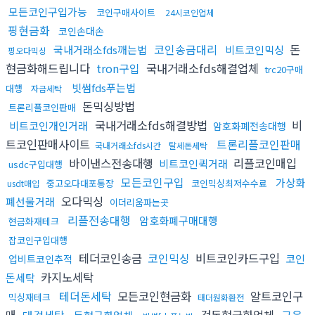
모든코인구입가능
코인구매사이트
24시코인업체
핑현금화
코인손대손
코인송금대리
돈
국내거래소fds깨는법
비트코인믹싱
핑오다믹싱
현금화해드립니다
tron구입
국내거래소fds해결업체
trc20구매
빗썸fds푸는법
대행
자금세탁
돈믹싱방법
트론리플코인판매
국내거래소fds해결방법
비
비트코인개인거래
암호화폐전송대행
트코인판매사이트
트론리플코인판매
국내거래소fds시간
탈세돈세탁
바이낸스전송대행
리플코인매입
비트코인퀵거래
usdc구입대행
모든코인구입
가상화
중고오다대포통장
코인믹싱최저수수료
usdt매입
오다믹싱
폐선물거래
이더리움파는곳
리플전송대행
암호화폐구매대행
현금화재테크
잡코인구입대행
테더코인송금
코인믹싱
비트코인카드구입
코인
업비트코인추적
카지노세탁
돈세탁
테더돈세탁
모든코인현금화
알트코인구
믹싱재테크
태더원화환전
매
대검세탁
검돈현금화업체
금은