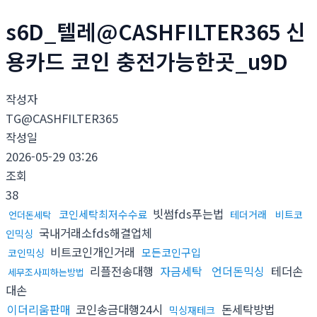
s6D_텔레@CASHFILTER365 신
용카드 코인 충전가능한곳_u9D
작성자
TG@CASHFILTER365
작성일
2026-05-29 03:26
조회
38
빗썸fds푸는법
코인세탁최저수수료
테더거래
비트코
언더돈세탁
국내거래소fds해결업체
인믹싱
비트코인개인거래
모든코인구입
코인믹싱
리플전송대행
자금세탁
언더돈믹싱
테더손
세무조사피하는방법
대손
이더리움판매
코인송금대행24시
돈세탁방법
믹싱재테크