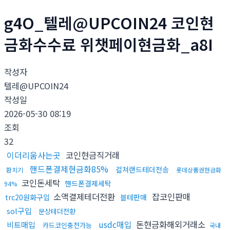
g4O_텔레@UPCOIN24 코인현
금화수수료 위챗페이현금화_a8I
작성자
텔레@UPCOIN24
작성일
2026-05-30 08:19
조회
32
이더리움사는곳
코인현금직거래
핸드폰결제현금화85%
컬쳐랜드테더전송
환치기
롯데상품권현금화
코인돈세탁
핸드폰결제세탁
94%
소액결제테더전환
잡코인판매
trc20원화구입
블테판매
sol구입
문상테더전환
usdc매입
돈현금화해외거래소
비트매입
카드코인충전가능
국내