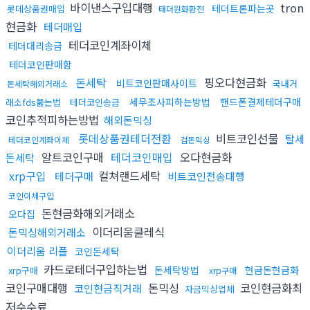
바이낸스구입대행
tron
테더트론파는곳
롯데상품권매입
태더원화환전
현금화
테더매입
테더코인계좌이체
테더대리송금
테더코인판매함
돈세탁
핑오다현금화
비트코인판매사이트
국내거
돈세탁해외거래소
세무조사피하는방법
핸드폰결제테더구매
래소fds뚫는법
테더코인송금
코인추적피하는방법
해외돈믹싱
롯데상품권테더전환
비트코인선물
탈세
테더코인계좌이체
검돈믹싱
알트코인구매
테더코인매입
오다현금화
돈세탁
xrp구입
컬쳐랜드세탁
테더구매
비트코인전송대행
코인이체구입
돈현금화해외거래소
오다집
이더리움클레식
돈믹싱해외거래소
이더리움 리플
코인돈세탁
카드로테더구입하는법
돈세탁방법
현금돈현금화
xrp구매
xrp구매
코인구매대행
돈믹싱
코인현금화최
코인현금직거래
자금믹싱업체
저수수료