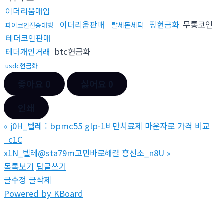
이더리움매입
이더리움판매
핑현금화
무통코인
탈세돈세탁
파이코인전송대행
테더코인판매
테더개인거래
btc현금화
usdc현금화
좋아요
0
싫어요
0
인쇄
«
j0H_텔레 : bpmc55 glp-1비만치료제 마운자로 가격 비교
_c1C
x1N_텔레@sta79m고민바로해결 흥신소_n8U
»
목록보기
답글쓰기
글수정
글삭제
Powered by KBoard