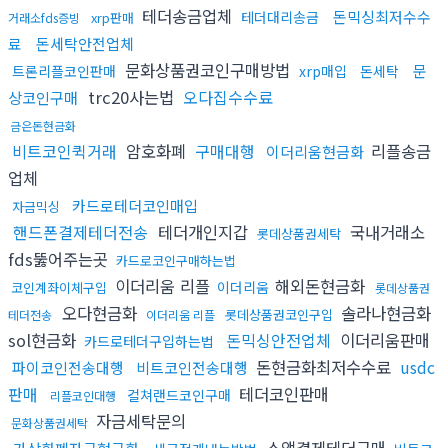
테더송금업체
돈믹싱최저수수
테더대리송금
xrp판매
거래소fds증빙
료
돈세탁안전업체
문화상품권코인구매방법
문
트론리플코인판매
xrp매입
돈세탁
trc20사는법
오다집수수료
상코인구매
금은돈현금화
비트코인퀵거래
암호화폐
구매대행
리플송금
이더리움현금화
업체
카드로테더코인매입
자금믹싱
핸드폰결제테더전송
테더개인지갑
국내거래소
롯데상품권세탁
fds뚫어주는곳
카드로코인구매하는법
이더리움 리플
해외돈현금화
이더리움
코인계좌이체구입
롯데상품권
오다현금화
솔라나현금화
롯데상품권코인구입
테더전송
이더리움 리플
sol현금화
돈믹싱안전업체
이더리움판매
카드로테더구입하는법
돈현금화최저수수료
usdc
파이코인전송대행
비트코인전송대행
판매
테더코인판매
컬쳐랜드코인구매
리플코인대행
자금세탁문의
문화상품권세탁
소액결제테더구매