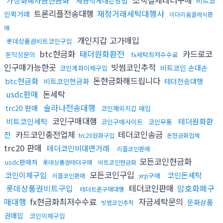
가상화폐자금현금화
세금적게내는방법
비트코
트론리플전송대행
재정거래세탁대행사
인퀵거래
이더리움클레식판
매
개인지갑 고가매입
롯데상품권비트코인구입
btc현금화
태더원화환전
카드로코
돈믹싱문의
fx세탁최저수수료
인구매가능한곳
빗썸코인추적
비트코인 손대손
코인계좌이체구입
돈현금화해드립니다
btc현금화
비트코인현금화
테더전송대행
usdc판매
돈세탁
솔라나전송대행
trc20 판매
코인해외지갑 매입
코인구매대행
비트코인세탁
테더원화환
코인구매사이트
코인무통
카드코인충전업체
테더코인송금
전
trc20원화구입
돈현금화업체
trc20 판매
테더코인비대면거래
리플코인판매
모든코인현금화
usdc판매처
롯데상품권테더구매
비트코인현금화
모든코인구입
코인이체구입
코인돈세탁
xrp구매
리플코인판매
롯데상품권비트구입
테더코인판매
암호화폐구
테더트론구매대행
매대행
fx현금화최저수수료
자금세탁문의
문화상품
빗썸코인추적
권매입
코인이체구입