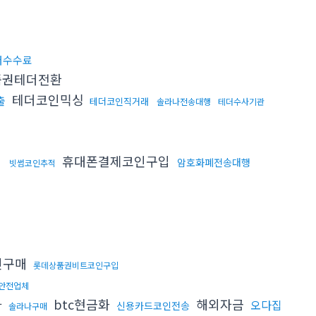
저수수료
품권테더전환
테더코인믹싱
출
테더코인직거래
솔라나전송대행
테더수사기관
휴대폰결제코인구입
암호화폐전송대행
빗썸코인추적
인구매
롯데상품권비트코인구입
안전업체
다
btc현금화
해외자금
오다집
신용카드코인전송
솔라나구매