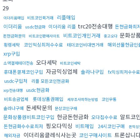
29
리플매입
비트코인퀵거래
이더리움매입
trc20전송대행
이더리움
이더리움 리플
돈현금화최
usdc현금화
문화상
비트코인개인거래
돈현금화문의
비트코인판매사이트
중고오다
코인믹싱최저수수료
해외선물현금인
횡령세탁
테더코인비대면거래
xrp구입
오다세탁
소액결제테더전송
비트코인세탁
자금믹싱업체
솔라나구입
휴대폰결제코인구입
fx믹싱최저수수료
usdc구입처
리플 모든코인현금화
usdc현금화
xrp전송대행
롯데상품권매입
비트송금업체
코인무통
세무조사피하는방법
돈세탁문의
솔라나구매
문상코인구매
현금돈현금화
알트코
문화상품권비트코인구입
오다집수수료
핑오다믹싱
비트매입
돈현금화수수료최저
24시코인구매
돈믹싱
이더리움클레식사는곳
트론삽니
코인구매사이트
해외자금