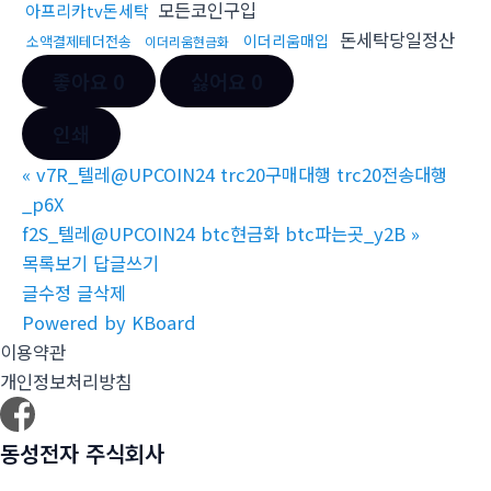
모든코인구입
아프리카tv돈세탁
돈세탁당일정산
이더리움매입
소액결제테더전송
이더리움현금화
좋아요
0
싫어요
0
인쇄
«
v7R_텔레@UPCOIN24 trc20구매대행 trc20전송대행
_p6X
f2S_텔레@UPCOIN24 btc현금화 btc파는곳_y2B
»
목록보기
답글쓰기
글수정
글삭제
Powered by KBoard
이용약관
개인정보처리방침
동성전자 주식회사