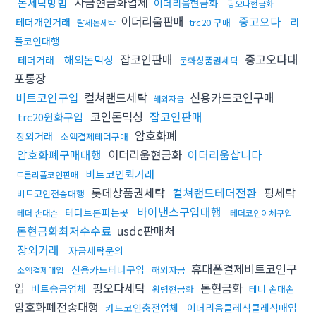
자금현금화업체
돈세탁방법
이더리움현금화
핑오다현금화
이더리움판매
중고오다
테더개인거래
리
trc20 구매
탈세돈세탁
플코인대행
잡코인판매
중고오다대
해외돈믹싱
테더거래
문화상품권세탁
포통장
비트코인구입
컬쳐랜드세탁
신용카드코인구매
해외자금
코인돈믹싱
잡코인판매
trc20원화구입
암호화폐
장외거래
소액결제테더구매
암호화폐구매대행
이더리움현금화
이더리움삽니다
비트코인퀵거래
트론리플코인판매
롯데상품권세탁
컬쳐랜드테더전환
핑세탁
비트코인전송대행
바이낸스구입대행
테더트론파는곳
테더 손대손
테더코인이체구입
돈현금화최저수수료
usdc판매처
장외거래
자금세탁문의
휴대폰결제비트코인구
신용카드테더구입
해외자금
소액결제매입
입
핑오다세탁
돈현금화
비트송금업체
횡령현금화
테더 손대손
암호화폐전송대행
카드코인충전업체
이더리움클레식클레식매입