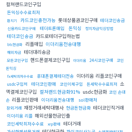
컬쳐랜드코인구입
돈믹싱수수료최저
카드코인충전가능
롯데상품권코인구매
테더코인송금
환치기
돈믹싱
테더트론매입
신용카드코인구매
정치자금믹싱방법
테더코인송금
카드로테더구입하는법
리플매입
이더리움전송대행
btc현금화
테더대리송금
해외자금
핸드폰결제코인구입
24시코인구매
모든코인구입
코인
이더리움
돈믹싱
이더리움 리플코인구매
휴대폰결제테더전송
fx세탁최저수수료
소
테더코인판매
usdc구입처
코인이체구입
돈세탁수수료최저
액결제코인구입
컬쳐랜드현금화91%
usdc현금화
코인 손대
리플코인판매
이더리움전송대행
sol판매처
손
재정거래세탁대행사
테더코인직거래
현금돈현금화
장외거래
해외선물현금인출
이더리움 리플
테더거래
코인세탁최저수수료
xrp판매
테더현금화
가상화폐선물거래
파이코인사는곳
소액결제테더전