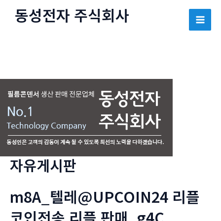
콘
동성전자 주식회사
텐
Mai
츠
로
Men
건
너
뛰
기
자유게시판
m8A_텔레@UPCOIN24 리플
코인전송 리플 판매_g4C