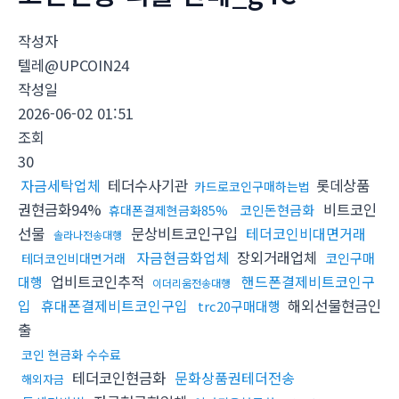
작성자
텔레@UPCOIN24
작성일
2026-06-02 01:51
조회
30
자금세탁업체
테더수사기관
롯데상품
카드로코인구매하는법
권현금화94%
비트코인
코인돈현금화
휴대폰결제현금화85%
선물
문상비트코인구입
테더코인비대면거래
솔라나전송대행
자금현금화업체
장외거래업체
코인구매
테더코인비대면거래
업비트코인추적
핸드폰결제비트코인구
대행
이더리움전송대행
입
휴대폰결제비트코인구입
해외선물현금인
trc20구매대행
출
코인 현금화 수수료
테더코인현금화
문화상품권테더전송
해외자금