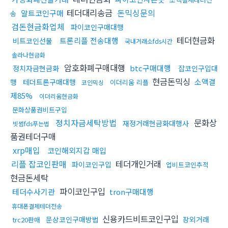
테더대리송금
돈믹싱문의
알트코인구매
송
검돈현금화업체
파이코인구매대행
테더현금화
트론리플 전송대행
비트코인선물
국내거래소fds시간
솔라나현금화
암호화폐구매대행
btc구매대행
정치자금현금화
잡코인구입대
현금돈믹싱
소액결
행
테더트론구매대행
이더리움 리플
코인믹싱
제85%
이더리움현금화
문화상품권비트구입
정치자금세탁방법
문화상
재정거래현금화대행사
빗썸fds푸는법
품권테더구매
xrp매입
코인해외지갑 매입
리플 잡코인판매
테더개인거래
파이코인구입
업비트코인추적
현금돈세탁
파이코인구입
테더수사기관
tron구매대행
휴대폰결제테더전송
신용카드비트코인구입
문상코인구매방법
장외거래
trc20판매