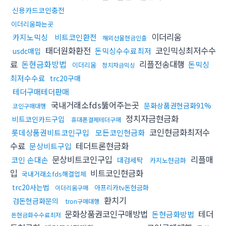
신용카드코인충전
이더리움파는곳
이더리움
카지노믹싱
비트코인환전
해외선물현금인출
태더원화환전
코인믹싱최저수수
돈믹싱수수료최저
usdc매입
료
돈현금화방법
리플전송대행
돈믹싱
이더리움
정치자금믹싱
최저수수료
trc20구매
테더구매테더판매
국내거래소fds뚫어주는곳
문화상품권현금화91%
코인구매대행
정치자금현금화
비트코인카드구입
휴대폰결제테더구매
코인현금화최저수
롯데상품권비트코인구입
모든코인현금화
수료
테더트론현금화
문상비트구입
문상비트코인구입
리플매
코인 손대손
대검세탁
카지노현금화
입
비트코인현금화
국내거래소fds해결업체
trc20사는법
아프리카tv돈현금화
이더리움구매
환치기
검돈현금화문의
tron구매대행
문화상품권코인구매방법
테더
돈현금화방법
돈현금화수수료최저