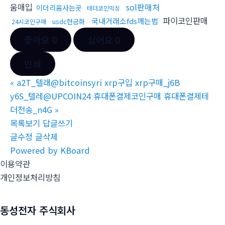
움매입
sol판매처
이더리움사는곳
테더코인믹싱
파이코인판매
국내거래소fds깨는법
usdc현금화
24시코인구매
좋아요
0
싫어요
0
인쇄
«
a2T_텔래@bitcoinsyri xrp구입 xrp구매_j6B
y6S_텔레@UPCOIN24 휴대폰결제코인구매 휴대폰결제테
더전송_n4G
»
목록보기
답글쓰기
글수정
글삭제
Powered by KBoard
이용약관
개인정보처리방침
동성전자 주식회사