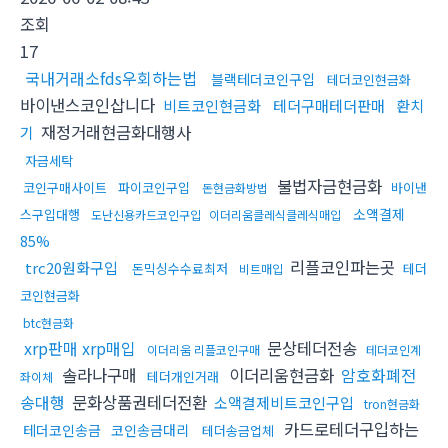
조회
17
국내거래소fds우회하는법
블랙테더코인구입
테더코인현금화
바이낸스코인삽니다
비트코인현금화
테더구매테더판매
환치
재정거래현금화대행사
기
자금세탁
불법자금현금화
코인구매사이트
파이코인구입
바이낸
돈현금화방법
소액결제
스구입대행
도난신용카드코인구입
이더리움클레식클레식매입
85%
리플코인파는곳
trc20원화구입
돈믹싱수수료최저
테더
비트매입
코인현금화
btc현금화
xrp판매 xrp매입
문상테더전송
이더리움 리플코인구매
테더코인계
솔라나구매
이더리움현금화
암호화폐전
테더개인거래
좌이체
송대행
문화상품권테더전환
소액결제비트코인구입
tron현금화
카드로테더구입하는
테더코인송금
코인송금대리
테더송금업체