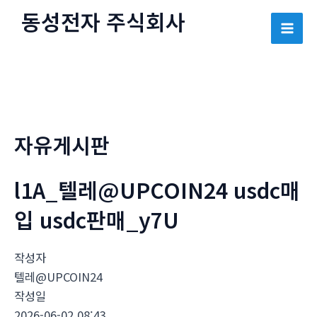
콘
동성전자 주식회사
텐
Mai
츠
로
Men
건
너
뛰
자유게시판
기
l1A_텔레@UPCOIN24 usdc매
입 usdc판매_y7U
작성자
텔레@UPCOIN24
작성일
2026-06-02 08:43