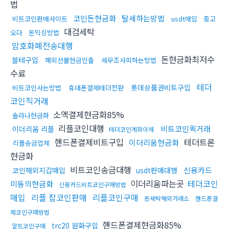
법
코인돈현금화
탈세하는방법
비트코인판매사이트
usdt매입
중고
대검세탁
오다
돈믹싱방법
암호화폐전송대행
돈현금화최저수
블테구입
해외선물현금인출
세무조사피하는방법
수료
테더
롯데상품권비트구입
비트코인사는방법
휴대폰결제테더전환
코인직거래
소액결제현금화85%
솔라나현금화
리플코인대행
비트코인퀵거래
이더리움 리플
테더코인계좌이체
핸드폰결제비트구입
테더트론
이더리움현금화
리플송금업체
현금화
비트코인송금대행
신용카드
코인해외지갑매입
usdt판매대행
이더리움파는곳
테더코인
미동의현금화
신용카드비트코인구매방법
매입
리플 잡코인판매
리플코인구매
돈세탁해외거래소
핸드폰결
제코인구매방법
핸드폰결제현금화85%
trc20 원화구입
알트코인구매