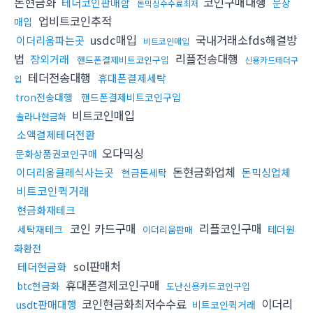
돈현금화
코인구매대행
테더코인판매함
문상
돈믹싱수수료최저
업비트코인추적
매입
usdc매입
국내거래소fds해결방
이더리움파는곳
비트코인매입
법
리플전송대행
장외거래
핸드폰결제비트코인구입
신용카드테더구
테더전송대행
휴대폰결제세탁
입
tron전송대행
핸드폰결제비트코인구입
비트코인매입
솔라나현금화
소액결제테더전환
오다믹싱
문화상품권코인구매
돈현금화업체
이더리움클레식사는곳
돈믹싱업체
현금돈세탁
비트코인퀵거래
현금화재테크
코인 카드구매
리플코인구매
세탁재테크
테더원
이더리움판매
화환전
sol판매처
테더현금화
휴대폰결제코인구매
btc현금화
도난신용카드코인구입
코인현금화최저수수료
이더리
usdt판매대행
비트코인퀵거래