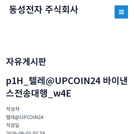
콘
동성전자 주식회사
텐
Mai
츠
로
Men
건
너
뛰
자유게시판
기
p1H_텔레@UPCOIN24 바이낸
스전송대행_w4E
작성자
텔레@UPCOIN24
작성일
2026-06-03 03:58