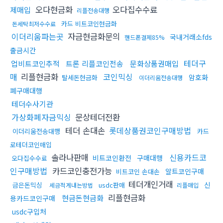
오다현금화
오다집수수료
제매입
리플전송대행
카드 비트코인현금화
돈세탁최저수수료
이더리움파는곳
자금현금화문의
국내거래소fds
핸드폰결제85%
출금시간
테더구
업비트코인추적
트론 리플코인전송
문화상품권매입
매
리플현금화
코인믹싱
암호화
탈세돈현금화
이더리움전송대행
폐구매대행
테더수사기관
가상화폐자금믹싱
문상테더전환
테더 손대손
롯데상품권코인구매방법
이더리움전송대행
카드
로테더코인매입
솔라나판매
신용카드코
비트코인환전
구매대행
오다집수수료
인구매방법
카드코인충전가능
알트코인구매
비트코인 손대손
테더개인거래
신
금은돈믹싱
usdc판매
세금적게내는방법
리플매입
리플현금화
현금돈현금화
용카드코인구매
usdc구입처