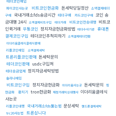
테더코인매입
비트코인현금화
돈세탁당일정산
파이코인사는곳
소액결제테더
국내거래소fds송금시간
코인 송
테더구매
구매
카드코인구매
금대행 24시
비트코
비트코인전송대행
소액결제비트구입
테더거래
인퀵거래
무통코인
정치자금현금화방법
휴대폰
테더수사기관
결제코인구입
테더코인추척피하기
소액결제테더전환
이더리움클레식클레식판매
리플코인매입
소액결제세탁
트론리플코인판매
돈세탁문의
테더코인판매
usdc구입처
정치자금세탁방법
테더송금업체
솔라나매입
비트코인구입
정치자금현금화
돈세탁문의
핑
이더리움사는곳
tron현금화
이더리움클레식
환치기
현금화
재정거래믹싱대행사
사는곳
문상세탁
국내거래소fds뚫는법
리플코인대행
핸드폰결제세탁
트론삽니다
trc20사는법