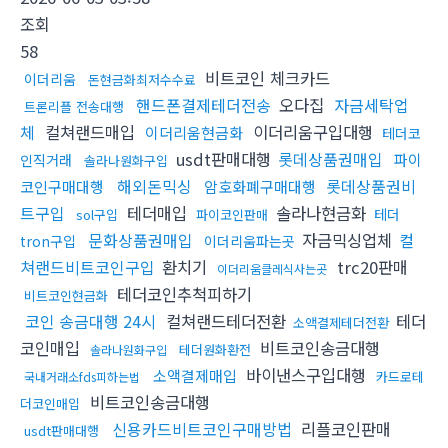
조회
58
비트코인 체크카드
이더리움
돈현금화최저수수료
핸드폰결제테더전송
오다집
자금세탁업
트론리플 전송대행
체
컬쳐랜드매입
이더리움구입대행
이더리움현금화
테더코
usdt판매대행
롯데상품권매입
파이
인직거래
솔라나원화구입
해외돈믹싱
롯데상품권비
코인구매대행
암호화폐구매대행
트구입
테더매입
솔라나현금화
테더
sol구입
파이코인판매
문화상품권매입
자금믹싱업체
컬
tron구입
이더리움파는곳
쳐랜드비트코인구입
환치기
trc20판매
이더리움클레식사는곳
테더코인추척피하기
비트코인현금화
코인 송금대행 24시
컬쳐랜드테더전환
테더
소액결제테더전환
코인매입
비트코인송금대행
테더원화환전
솔라나원화구입
바이낸스구입대행
소액결제매입
카드로테
국내거래소fds피하는법
비트코인송금대행
더코인매입
신용카드비트코인구매방법
리플코인판매
usdt판매대행