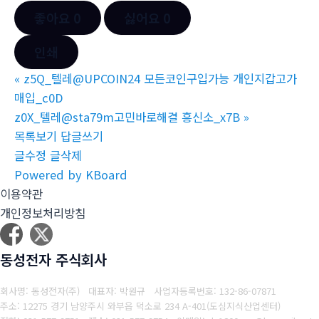
좋아요
0
싫어요
0
인쇄
«
z5Q_텔레@UPCOIN24 모든코인구입가능 개인지갑고가
매입_c0D
z0X_텔레@sta79m고민바로해결 흥신소_x7B
»
목록보기
답글쓰기
글수정
글삭제
Powered by KBoard
이용약관
개인정보처리방침
동성전자 주식회사
회사명: 동성전자(주) 대표자: 박원규
사업자등록번호: 132-86-07871
주소: 12275 경기 남양주시 와부읍 덕소로 234 A-401(도심지식산업센터)