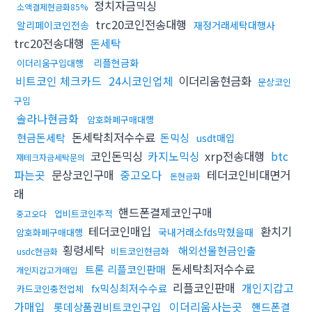
정치자금믹싱
소액결제현금화85%
trc20코인전송대행
알리페이코인전송
재정거래세탁대행사
trc20전송대행
돈세탁
리플현금화
이더리움구입대행
비트코인 체크카드
24시코인업체
이더리움현금화
문상코인
구입
솔라나현금화
암호화폐구매대행
돈세탁최저수수료
현금돈세탁
돈믹싱
usdt매입
코인돈믹싱
카지노믹싱
xrp전송대행
btc
재테크자금세탁문의
파는곳
문상코인구매
중고오다
테더코인비대면거
돈현금화
래
핸드폰결제코인구매
업비트코인추적
중고오다
테더코인매입
환치기
국내거래소fds막혔을때
암호화폐구매대행
횡령세탁
해외선물현금인출
비트코인현금화
usdc현금화
돈세탁최저수수료
트론 리플코인판매
개인지갑고가매입
리플코인판매
개인지갑고
fx믹싱최저수수료
카드코인충전업체
가매입
이더리움사는곳
롯데상품권비트코인구입
핸드폰결