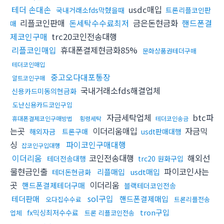
테더 손대손
usdc매입
국내거래소fds막혔을때
트론리플코인판
리플코인판매
돈세탁수수료최저
금은돈현금화
핸드폰결
매
제코인구매
trc20코인전송대행
리플코인매입
휴대폰결제현금화85%
문화상품권테더구매
테더코인매입
중고오다대포통장
알트코인구매
국내거래소fds해결업체
신용카드미동의현금화
도난신용카드코인구입
자금세탁업체
btc파
휴대폰결제코인구매방법
횡령세탁
테더코인송금
는곳
이더리움매입
자금믹
해외자금
트론구매
usdt판매대행
싱
파이코인구매대행
잡코인구입대행
이더리움
코인전송대행
해외선
테더전송대행
trc20 원화구입
물현금인출
파이코인사는
리플매입
usdt매입
테더돈현금화
곳
이더리움
핸드폰결제테더구매
블랙테더코인전송
sol구입
테더판매
핸드폰결제매입
오다집수수료
트론리플전송
tron구입
fx믹싱최저수수료
업체
트론 리플코인전송