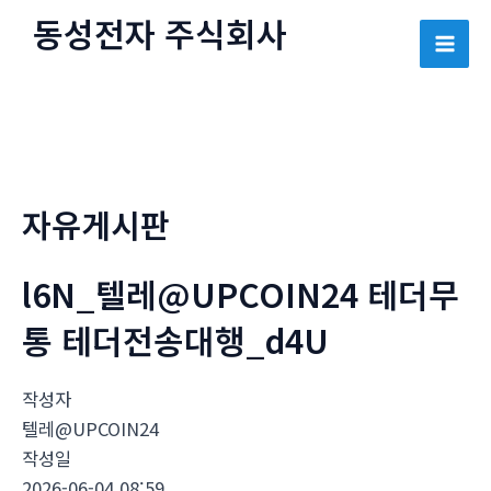
콘
동성전자 주식회사
텐
Mai
츠
로
Men
건
너
뛰
자유게시판
기
l6N_텔레@UPCOIN24 테더무
통 테더전송대행_d4U
작성자
텔레@UPCOIN24
작성일
2026-06-04 08:59