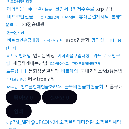
암호화폐구매대행
이더리움
코인세탁최저수수료
xrp구매
이더리움사는곳
비트코인선물
휴대폰결제세탁
돈세탁
모든코인현금화
usdc판매
trc20전송대행
문의
현금돈믹싱
usdc현금화
핑믹싱
비트코인송금대행
이더리움
자금세탁업체
현금화
언더돈믹싱
카드로 코인구
비트코인매입
이더리움구입대행
입
세금적게내는방법
오다집수수료
휴대폰결제테더구매
문화상품권세탁
비트매입
국내거래소fds뚫는법
트론삽니다
테더tron구입
테더코인송금
골드바현금화현금화
트론구매
핸드폰결제현금화85%
sol구입
좋아요
0
싫어요
0
인쇄
«
p7M_텔레@UPCOIN24 소액결제테더전환 소액결제세탁