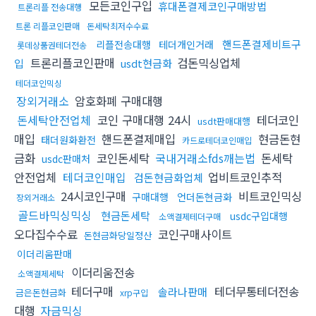
모든코인구입
휴대폰결제코인구매방법
트론리플 전송대행
트론 리플코인판매
돈세탁최저수수료
핸드폰결제비트구
리플전송대행
테더개인거래
롯데상품권테더전송
트론리플코인판매
검돈믹싱업체
입
usdt현금화
테더코인믹싱
장외거래소
암호화폐 구매대행
돈세탁안전업체
코인 구매대행 24시
테더코인
usdt판매대행
매입
핸드폰결제매입
현금돈현
태더원화환전
카드로테더코인매입
금화
코인돈세탁
국내거래소fds깨는법
돈세탁
usdc판매처
안전업체
테더코인매입
업비트코인추적
검돈현금화업체
24시코인구매
비트코인믹싱
구매대행
언더돈현금화
장외거래소
골드바믹싱믹싱
현금돈세탁
usdc구입대행
소액결제테더구매
오다집수수료
코인구매사이트
돈현금화당일정산
이더리움판매
이더리움전송
소액결제세탁
테더구매
테더무통테더전송
솔라나판매
금은돈현금화
xrp구입
대행
자금믹싱