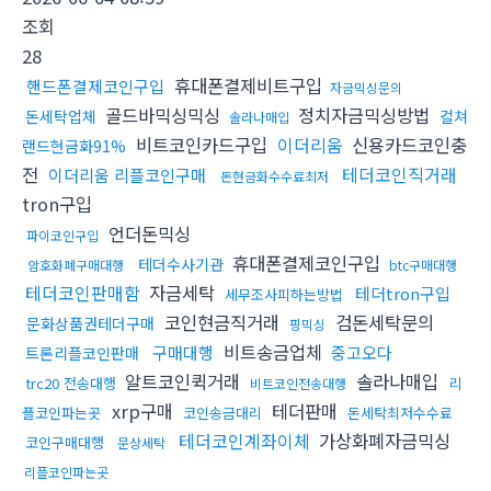
조회
28
휴대폰결제비트구입
핸드폰결제코인구입
자금믹싱문의
골드바믹싱믹싱
정치자금믹싱방법
돈세탁업체
컬쳐
솔라나매입
비트코인카드구입
이더리움
신용카드코인충
랜드현금화91%
전
테더코인직거래
이더리움 리플코인구매
돈현금화수수료최저
tron구입
언더돈믹싱
파이코인구입
휴대폰결제코인구입
테더수사기관
암호화폐구매대행
btc구매대행
테더코인판매함
자금세탁
테더tron구입
세무조사피하는방법
코인현금직거래
검돈세탁문의
문화상품권테더구매
핑믹싱
비트송금업체
구매대행
중고오다
트론리플코인판매
알트코인퀵거래
솔라나매입
trc20 전송대행
리
비트코인전송대행
xrp구매
테더판매
플코인파는곳
코인송금대리
돈세탁최저수수료
테더코인계좌이체
가상화폐자금믹싱
코인구매대행
문상세탁
리플코인파는곳