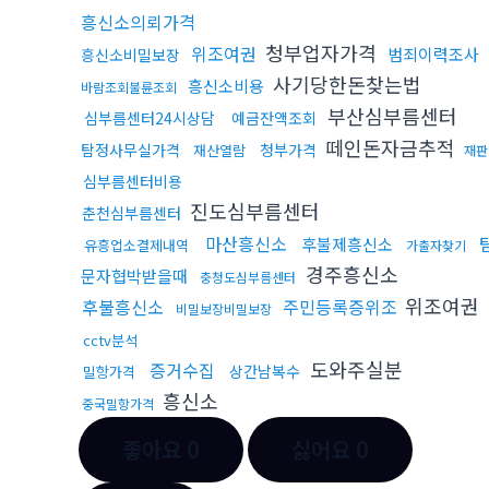
흥신소의뢰가격
청부업자가격
위조여권
범죄이력조사
흥신소비밀보장
사기당한돈찾는법
흥신소비용
바람조회불륜조회
부산심부름센터
심부름센터24시상담
예금잔액조회
떼인돈자금추적
탐정사무실가격
청부가격
재산열람
재판
심부름센터비용
진도심부름센터
춘천심부름센터
마산흥신소
후불제흥신소
유흥업소결제내역
가출자찾기
경주흥신소
문자협박받을때
충청도심부름센터
위조여권
후불흥신소
주민등록증위조
비밀보장비밀보장
cctv분석
도와주실분
증거수집
상간남복수
밀항가격
흥신소
중국밀항가격
좋아요
0
싫어요
0