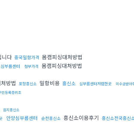
립니다
몸캠피싱대처방법
중국밀항가격
몸캠피싱대처방법
도심부름센터
청부가격
대처방법
밀항비용
흥신소
포항흥신소
심부름센터저렴한곳
미수금받아
주민등록증위조
소
음지흥신소
흥신소이용후기
안양심부름센터
흥신소전국흥신
순천흥신소
곳