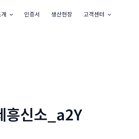
소개
인증서
생산현장
고객센터
제흥신소_a2Y