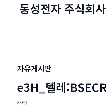
동성전자 주식회사
콘
텐
츠
로
건
너
뛰
기
자유게시판
e3H_텔레:BSEC
작성자