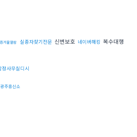
신변보호
복수대행
실종자찾기전문
네이버해킹
증거물열람
탐정사무실디시
광주흥신소