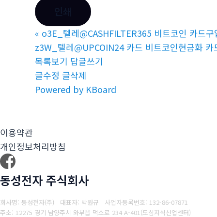
인쇄
«
o3E_텔레@CASHFILTER365 비트코인 카
z3W_텔레@UPCOIN24 카드 비트코인현금화 카
목록보기
답글쓰기
글수정
글삭제
Powered by KBoard
이용약관
개인정보처리방침
동성전자 주식회사
회사명: 동성전자(주) 대표자: 박원규
사업자등록번호: 132-86-07871
주소: 12275 경기 남양주시 와부읍 덕소로 234 A-401(도심지식산업센터)