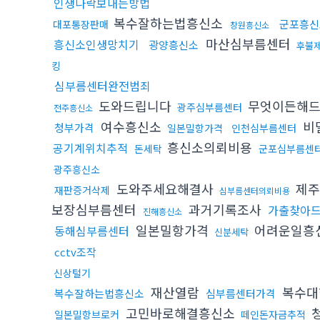
인생나락보내는방법
복수잘하는법흥신소
군포흥신
대포통장판매
창원흥신소
마산심부름센터
흥신소인생망치기
광양흥신소
후불
킹
심부름센터완전범죄
도와드립니다
무엇이든해드
광주심부름센터
전주흥신소
여수흥신소
비
청부가격
일본밀항가격
인천심부름센터
흥신소의뢰비용
공기계위치추적
돈세탁
군포심부름센
광주흥신소
도와주세요해결사
제주
재판증거삭제
심부름센터의뢰비용
보장심부름센터
과거기록조사
가출찾아
진해흥신소
일본밀항가격
어려운일흥
동해심부름센터
신분세탁
cctv조작
신상털기
재산열람
복수대
복수잘하는법흥신소
심부름센터가격
고민바로해결흥신소
일본밀항브로커
떼인돈자금추적