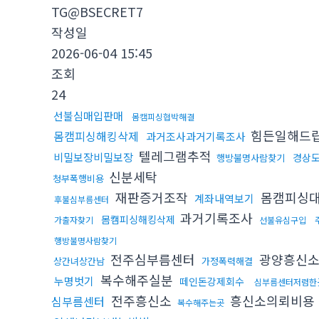
TG@BSECRET7
작성일
2026-06-04 15:45
조회
24
선불심매입판매
몸캠피싱협박해결
힘든일해드
몸캠피싱해킹삭제
과거조사과거기록조사
텔레그램추적
비밀보장비밀보장
경상
행방불명사람찾기
신분세탁
청부폭행비용
재판증거조작
몸캠피싱
계좌내역보기
후불심부름센터
과거기록조사
몸캠피싱해킹삭제
가출자찾기
선불유심구입
행방불명사람찾기
전주심부름센터
광양흥신
상간녀상간남
가정폭력해결
복수해주실분
누명벗기
떼인돈강제회수
심부름센터저렴한
전주흥신소
흥신소의뢰비용
심부름센터
복수해주는곳