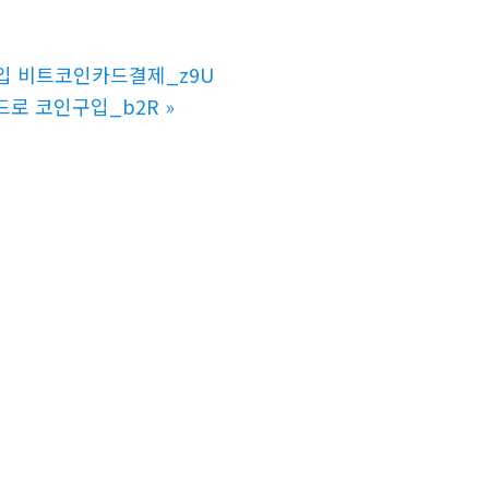
드구입 비트코인카드결제_z9U
드로 코인구입_b2R
»