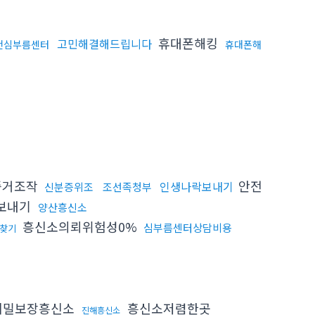
휴대폰해킹
고민해결해드립니다
천심부름센터
휴대폰해
증거조작
안전
인생나락보내기
신분증위조
조선족청부
보내기
양산흥신소
흥신소의뢰위험성0%
심부름센터상담비용
찾기
비밀보장흥신소
흥신소저렴한곳
진해흥신소