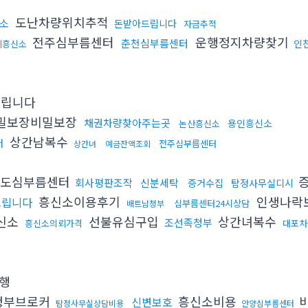
도난차량위치추적
소
돈받아드립니다
자금추적
전주심부름센터
운행정지차량찾기
춘천심부름센터
인
제흥신소
립니다
밀보장비밀보장
채권차량찾아주는곳
용인흥신소
논산흥신소
상간남복수
터
전주심부름센터
상간녀
예금잔액조회
도심부름센터
회사평판조작
신분세탁
증거수집
탐정사무실디시
흥신소이용후기
인생나락
드립니다
심부름센터24시상담
배트남청부
신소
선불유심구입
상간녀복수
조선족청부
흥신소의뢰가격
대포차
행
청부브로커
흥신소비용
신변보호
탐정사무실상담비용
안양심부름센터