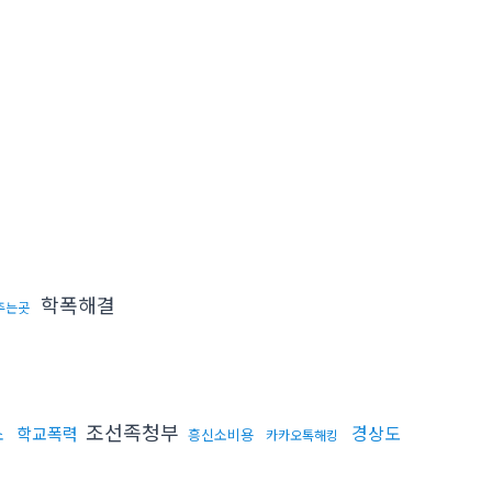
학폭해결
주는곳
조선족청부
경상도
소
학교폭력
흥신소비용
카카오톡해킹