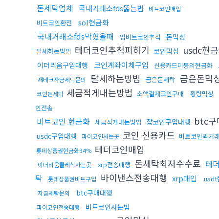
돈세탁업체
국내거래소fds뚫는법
비트코인매입
sol현금화
비트코인환전
국내거래소fds막혔을때
돈믹싱
업비트코인추적
테더코인추척피하기
usdc현
코인믹싱
탈세하는방법
코인계좌이체구입
이더리움구입대행
신용카드미동의현금화
탈세하는방법
금은돈믹
금은돈세탁
재테크자금세탁문의
세금적게내는방법
소액결제코인구매
횡령믹싱
코인돈세탁
인전송
btc
비트코인 현금화
잡코인구입대행
세금적게내는방법
코인 신용카드
usdc구입대행
비트코인퀵거
파이코인사는곳
테더코인매입
롯데상품권현금화94%
돈세탁최저수수료
테
xrp전송대행
이더리움클레식사는곳
바이낸스전송대행
탁
xrp매입
usd
롯데상품권비트구입
btc구매대행
자금세탁문의
비트코인사는법
파이코인전송대행