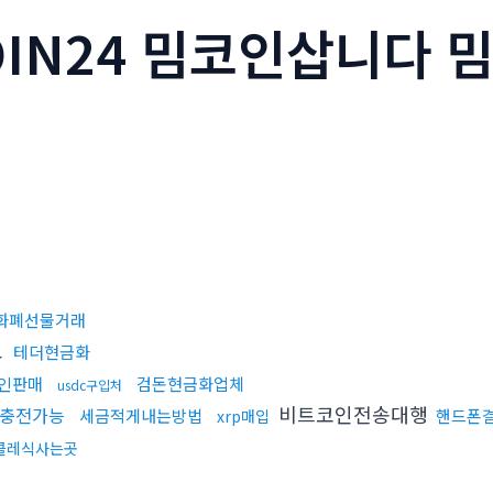
OIN24 밈코인삽니다 
화폐선물거래
료
테더현금화
인판매
검돈현금화업체
usdc구입처
비트코인전송대행
충전가능
세금적게내는방법
핸드폰
xrp매입
클레식사는곳