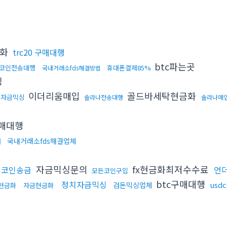
금화
trc20 구매대행
btc파는곳
코인전송대행
휴대폰결제85%
국내거래소fds해결방법
싱
이더리움매입
골드바세탁현금화
자금믹싱
솔라나전송대행
솔라나매
구매대행
국내거래소fds해결업체
래
자금믹싱문의
fx현금화최저수수료
더코인송금
언
모든코인구입
btc구매대행
정치자금믹싱
usd
검돈믹싱업체
t현금화
자금현금화