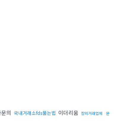
화문의
이더리움
국내거래소fds뚫는법
장외거래업체
문