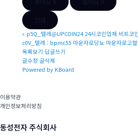
좋아요
0
싫어요
0
인쇄
«
p5Q_텔레@UPCOIN24 24시코인업체 비트코
c0V_텔레 : bpmc55 마운자로당뇨 마운자로고혈
목록보기
답글쓰기
글수정
글삭제
Powered by KBoard
이용약관
개인정보처리방침
동성전자 주식회사