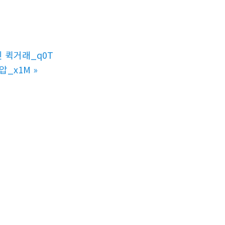
인 퀵거래_q0T
압_x1M
»