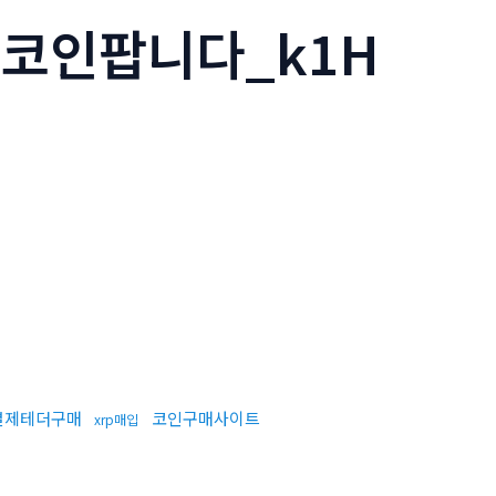
밈코인팝니다_k1H
결제테더구매
코인구매사이트
xrp매입