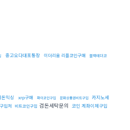
중고오다대포통장
이더리움 리플코인구매
블랙테더코
입
더돈믹싱
카지노세
xrp구매
파이코인구입
문화상품권비트구입
검돈세탁문의
코인 계좌이체구입
c구입처
비트코인구입