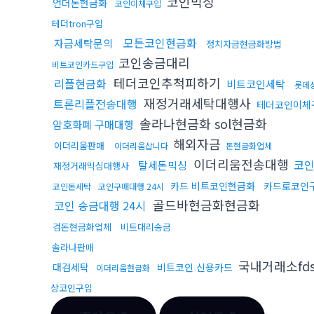
코인믹싱
언더돈현금화
코인이체구입
테더tron구입
모든코인현금화
자금세탁문의
정치자금현금화방법
코인송금대리
비트코인카드구입
테더코인추척피하기
리플현금화
비트코인세탁
롯데
재정거래세탁대행사
트론리플전송대행
테더코인이체
솔라나현금화 sol현금화
암호화폐 구매대행
해외자금
이더리움판매
이더리움삽니다
돈현금화업체
이더리움전송대행
코
탈세돈믹싱
재정거래믹싱대행사
카드 비트코인현금화
카드로코인
코인돈세탁
코인구매대행 24시
골드바현금화현금화
코인 송금대행 24시
검돈현금화업체
비트대리송금
솔라나판매
국내거래소fd
대검세탁
비트코인 신용카드
이더리움현금화
상코인구입