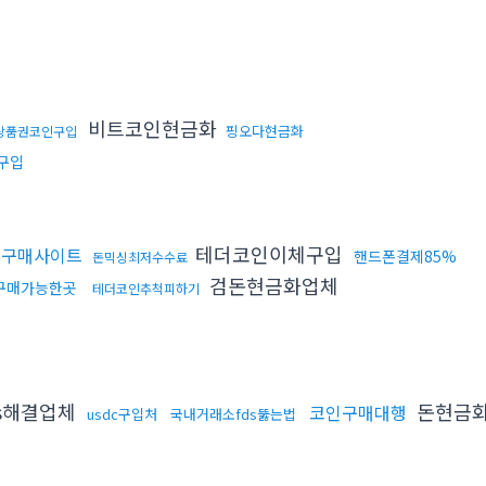
비트코인현금화
핑오다현금화
상품권코인구입
구입
테더코인이체구입
인구매사이트
핸드폰결제85%
돈믹싱최저수수료
검돈현금화업체
구매가능한곳
테더코인추척피하기
s해결업체
돈현금
코인구매대행
usdc구입처
국내거래소fds뚫는법