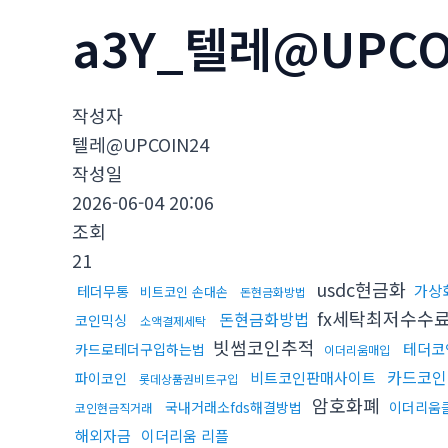
a3Y_텔레@UPC
작성자
텔레@UPCOIN24
작성일
2026-06-04 20:06
조회
21
usdc현금화
가상
테더무통
비트코인 손대손
돈현금화방법
fx세탁최저수수
돈현금화방법
코인믹싱
소액결제세탁
빗썸코인추적
테더코
카드로테더구입하는법
이더리움매입
카드코인
비트코인판매사이트
파이코인
롯데상품권비트구입
암호화폐
국내거래소fds해결방법
이더리움
코인현금직거래
해외자금
이더리움 리플