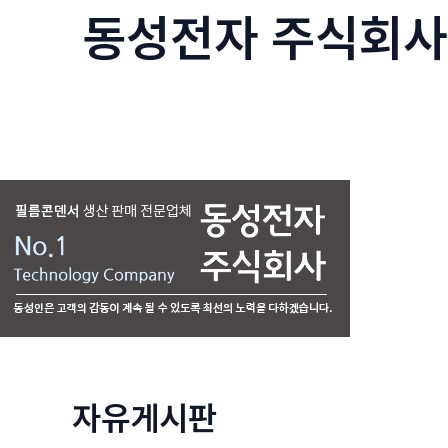
동성전자 주식회사
콘
텐
츠
로
건
너
뛰
기
자유게시판