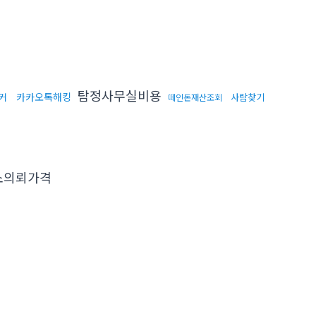
탐정사무실비용
카카오톡해킹
커
사람찾기
떼인돈재산조회
소의뢰가격