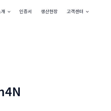
소개
인증서
생산현장
고객센터
n4N