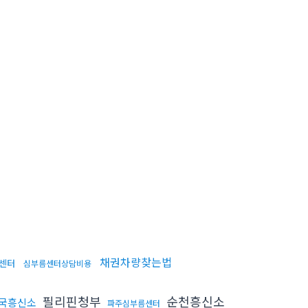
채권차량찾는법
센터
심부름센터상담비용
필리핀청부
순천흥신소
국흥신소
파주심부름센터