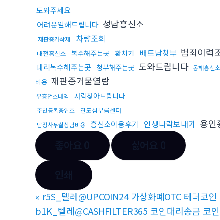
도와주세요
성남흥신소
어려운일해드립니다
차량조회
재판증거삭제
범죄이력
배트남청부
복수해주는곳
환치기
대전흥신소
도와드립니다
대리복수해주는곳
청부해주는곳
동해흥신소
재판증거물열람
비용
사람찾아드립니다
유흥업소내역
진도심부름센터
주민등록증위조
용인
인생나락보내기
흥신소이용후기
탐정사무실상담비용
좋아요
0
싫어요
0
인쇄
«
r5S_텔레@UPCOIN24 가상화폐OTC 테더코인 
b1K_텔레@CASHFILTER365 코인대리송금 코