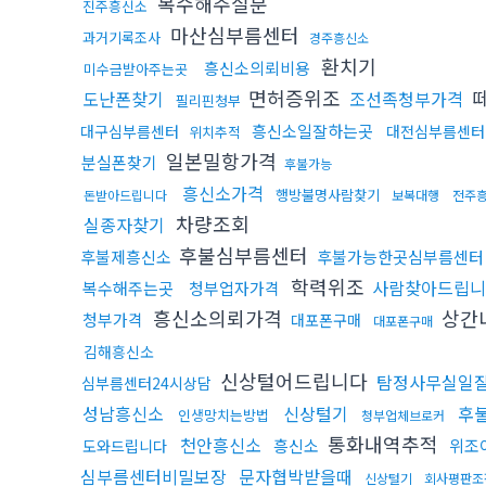
복수해주실분
진주흥신소
마산심부름센터
과거기록조사
경주흥신소
환치기
흥신소의뢰비용
미수금받아주는곳
면허증위조
떼
도난폰찾기
조선족청부가격
필리핀청부
흥신소일잘하는곳
대구심부름센터
대전심부름센터
위치추적
일본밀항가격
분실폰찾기
후불가능
흥신소가격
행방불명사람찾기
돈받아드립니다
보복대행
전주
차량조회
실종자찾기
후불심부름센터
후불제흥신소
후불가능한곳심부름센터
학력위조
사람찾아드립니
복수해주는곳
청부업자가격
흥신소의뢰가격
상간
청부가격
대포폰구매
대포폰구매
김해흥신소
신상털어드립니다
탐정사무실일
심부름센터24시상담
성남흥신소
신상털기
후
인생망치는방법
청부업체브로커
통화내역추적
천안흥신소
흥신소
위조
도와드립니다
심부름센터비밀보장
문자협박받을때
신상털기
회사평판조