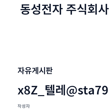
동성전자 주식회사
콘
텐
츠
로
건
너
뛰
기
자유게시판
x8Z_텔레@sta
작성자