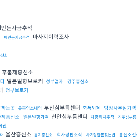
인돈자금추적
마사지이력조사
떼인돈자금추적
흥신소
후불제흥신소
일본밀항브로커
다
청부업자
경주흥신소
녀
청부브로커
부산심부름센터
잘하는곳
탐정사무실가격
학폭해결
유흥업소내역
천안심부름센터
불제흥신소
일본밀항가격
차량위치추적
진주심부름
여권
울산흥신소
회사평판조작
흥신소전
음지흥신소
사기당한돈찾는법
작