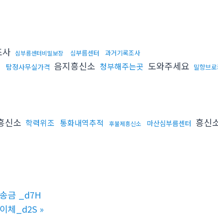
조사
심부름센터
과거기록조사
심부름센터비밀보장
음지흥신소
도와주세요
청부해주는곳
탐정사무실가격
밀항브로
흥신소
흥신
학력위조
통화내역추적
마산심부름센터
후불제흥신소
송금 _d7H
인이체_d2S
»