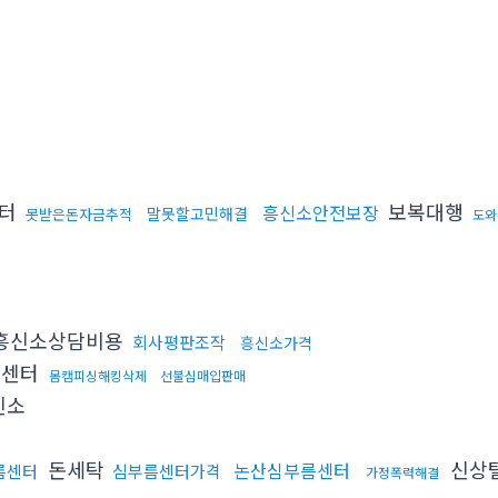
센터
보복대행
흥신소안전보장
말못할고민해결
못받은돈자금추적
도와
흥신소상담비용
회사평판조작
흥신소가격
름센터
몸캠피싱해킹삭제
선불심매입판매
신소
돈세탁
신상
논산심부름센터
름센터
심부름센터가격
가정폭력해결