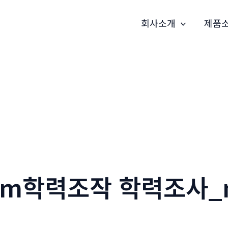
회사소개
제품
79m학력조작 학력조사_