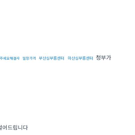
청부가
부산심부름센터
마산심부름센터
주세요해결사
밀항가격
털어드립니다