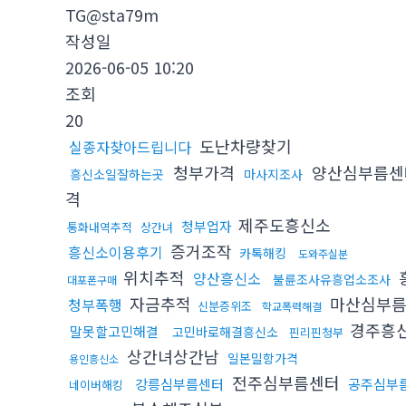
TG@sta79m
작성일
2026-06-05 10:20
조회
20
도난차량찾기
실종자찾아드립니다
청부가격
양산심부름
흥신소일잘하는곳
마사지조사
격
제주도흥신소
청부업자
통화내역추적
상간녀
증거조작
흥신소이용후기
카톡해킹
도와주실분
위치추적
양산흥신소
불륜조사유흥업소조사
대포폰구매
자금추적
마산심부
청부폭행
신분증위조
학교폭력해결
경주흥
말못할고민해결
고민바로해결흥신소
핀리핀청부
상간녀상간남
일본밀항가격
용인흥신소
전주심부름센터
강릉심부름센터
공주심부
네이버해킹