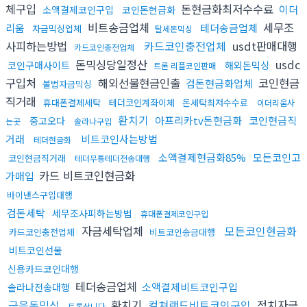
체구입
돈현금화최저수수료
이더
소액결제코인구입
코인돈현금화
비트송금업체
세무조
리움
테더송금업체
자금믹싱업체
탈세돈믹싱
사피하는방법
카드코인충전업체
usdt판매대행
카드코인충전업체
돈믹싱당일정산
usdc
코인구매사이트
해외돈믹싱
트론 리플코인판매
구입처
해외선물현금인출
코인현금
검돈현금화업체
불법자금믹싱
직거래
휴대폰결제세탁
테더코인계좌이체
돈세탁최저수수료
이더리움사
환치기
아프리카tv돈현금화
코인현금직
중고오다
는곳
솔라나구입
거래
비트코인사는방법
테더현금화
소액결제현금화85%
모든코인고
코인현금직거래
테더무통테더전송대행
카드 비트코인현금화
가매입
바이낸스구입대행
검돈세탁
세무조사피하는방법
휴대폰결제코인구입
자금세탁업체
모든코인현금화
카드코인충전업체
비트코인송금대행
비트코인선물
신용카드코인대행
테더송금업체
소액결제비트코인구입
솔라나전송대행
금은돈믹싱
환치기
컬쳐랜드비트코인구입
정치자금
트론삽니다