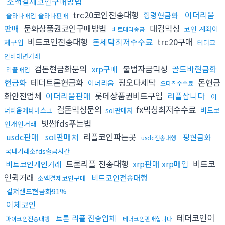
소액결제코인구매방법
trc20코인전송대행
이더리움
횡령현금화
솔라나매입 솔라나판매
판매
문화상품권코인구매방법
대검믹싱
코인 계좌이
비트대리송금
비트코인전송대행
돈세탁최저수수료
trc20구매
체구입
테더코
인비대면거래
검돈현금화문의
불법자금믹싱
골드바현금화
xrp구매
리플매입
현금화
테더트론현금화
핑오다세탁
돈현금
이더리움
오다집수수료
화안전업체
이더리움판매
롯데상품권비트구입
리플삽니다
이
검돈믹싱문의
fx믹싱최저수수료
비트코
더리움메타마스크
sol판매처
빗썸fds푸는법
인개인거래
usdc판매
sol판매처
리플코인파는곳
핑현금화
usdc전송대행
국내거래소fds출금시간
트론리플 전송대행
xrp판매 xrp매입
비트코
비트코인개인거래
인퀵거래
비트코인전송대행
소액결제코인구매
컬쳐랜드현금화91%
이체코인
테더코인이
트론 리플 전송업체
파이코인전송대행
테더코인판매합니다