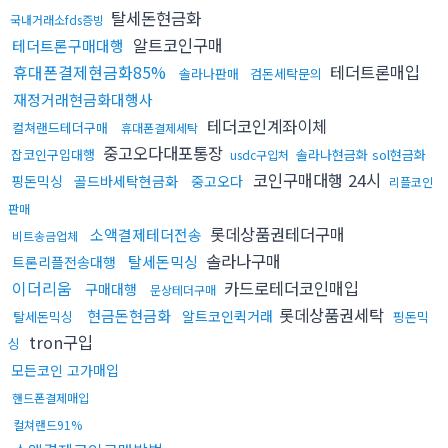
탈세돈현금화
국내거래소fds증빙
알트코인구매
테더트론구매대행
휴대폰결제현금화85%
테더트론매입
솔라나판매
검돈세탁문의
재정거래현금화대행사
테더코인계좌이체
컬쳐랜드테더구매
휴대폰결제세탁
중고오다대포통장
잡코인구입대행
솔라나현금화 sol현금화
usdc구입처
코인구매대행 24시
핑돈믹싱
골드바세탁현금화
중고오다
리플코인
판매
롯데상품권테더구매
소액결제테더전송
비트송금업체
솔라나구매
탈세돈믹싱
트론리플전송대행
이더리움
카드로테더코인매입
구매대행
문상테더구매
롯데상품권세탁
현금돈현금화
알트코인퀵거래
탈세돈믹싱
핑돈믹
tron구입
싱
모든코인 고가매입
핸드폰결제매입
컬쳐랜드91%