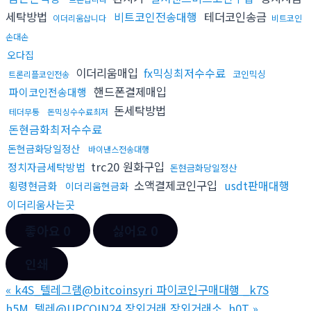
세탁방법
비트코인전송대행
테더코인송금
이더리움삽니다
비트코인
손대손
오다집
이더리움매입
fx믹싱최저수수료
코인믹싱
트론리플코인전송
핸드폰결제매입
파이코인전송대행
돈세탁방법
테더무통
돈믹싱수수료최저
돈현금화최저수수료
돈현금화당일정산
바이낸스전송대행
trc20 원화구입
정치자금세탁방법
돈현금화당일정산
소액결제코인구입
usdt판매대행
횡령현금화
이더리움현금화
이더리움사는곳
좋아요
0
싫어요
0
인쇄
«
k4S_텔레그램@bitcoinsyri 파이코인구매대행 _k7S
h5M_텔레@UPCOIN24 장외거래 장외거래소_h0T
»