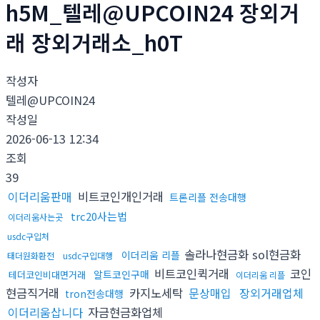
h5M_텔레@UPCOIN24 장외거
래 장외거래소_h0T
작성자
텔레@UPCOIN24
작성일
2026-06-13 12:34
조회
39
이더리움판매
비트코인개인거래
트론리플 전송대행
trc20사는법
이더리움사는곳
usdc구입처
솔라나현금화 sol현금화
이더리움 리플
태더원화환전
usdc구입대행
비트코인퀵거래
코인
알트코인구매
테더코인비대면거래
이더리움 리플
현금직거래
카지노세탁
문상매입
장외거래업체
tron전송대행
이더리움삽니다
자금현금화업체