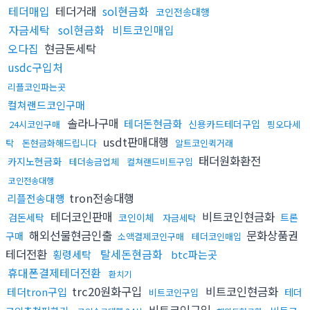
테더매입
테더거래
sol현금화
코인전송대행
자금세탁
sol현금화
비트코인매입
오다집
현금돈세탁
usdc구입처
리플코인파는곳
컬쳐랜드코인구매
솔라나구매
테더돈현금화
신용카드테더구입
24시코인구매
핑오다세
usdt판매대행
탁
돈현금화해드립니다
알트코인퀵거래
태더원화환전
카지노현금화
테더송금업체
컬쳐랜드비트구입
코인전송대행
tron전송대행
리플전송대행
테더코인판매
비트코인현금화
검돈세탁
코인이체
트론
자금세탁
해외선물현금인출
문화상품권
구매
소액결제코인구매
테더코인매입
테더전환
탈세돈현금화
횡령세탁
btc파는곳
휴대폰결제테더전환
환치기
trc20원화구입
비트코인현금화
테더tron구입
테더
비트코인구입
비트코인구입