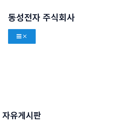
콘
텐
동성전자 주식회사
츠
로
Main
건
Menu
너
뛰
기
자유게시판