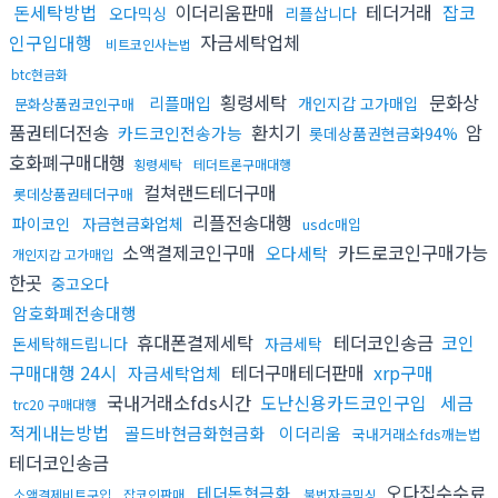
돈세탁방법
이더리움판매
테더거래
잡코
오다믹싱
리플삽니다
인구입대행
자금세탁업체
비트코인사는법
btc현금화
횡령세탁
문화상
리플매입
개인지갑 고가매입
문화상품권코인구매
품권테더전송
환치기
암
카드코인전송가능
롯데상품권현금화94%
호화폐구매대행
횡령세탁
테더트론구매대행
컬쳐랜드테더구매
롯데상품권테더구매
리플전송대행
파이코인
자금현금화업체
usdc매입
소액결제코인구매
카드로코인구매가능
오다세탁
개인지갑 고가매입
한곳
중고오다
암호화폐전송대행
휴대폰결제세탁
테더코인송금
코인
돈세탁해드립니다
자금세탁
구매대행 24시
테더구매테더판매
xrp구매
자금세탁업체
국내거래소fds시간
도난신용카드코인구입
세금
trc20 구매대행
적게내는방법
골드바현금화현금화
이더리움
국내거래소fds깨는법
테더코인송금
오다집수수료
테더돈현금화
소액결제비트구입
잡코인판매
불법자금믹싱