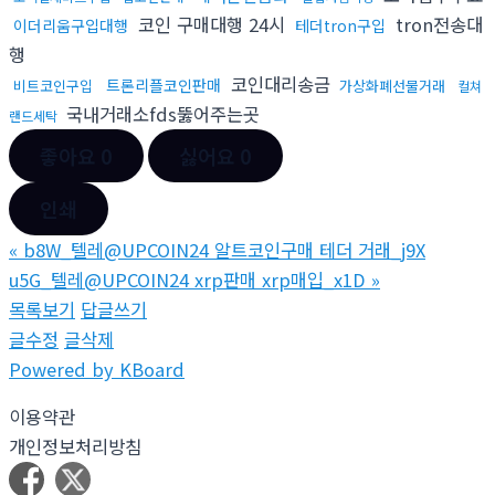
코인 구매대행 24시
tron전송대
이더리움구입대행
테더tron구입
행
코인대리송금
트론리플코인판매
비트코인구입
가상화폐선물거래
컬쳐
국내거래소fds뚫어주는곳
랜드세탁
좋아요
0
싫어요
0
인쇄
«
b8W_텔레@UPCOIN24 알트코인구매 테더 거래_j9X
u5G_텔레@UPCOIN24 xrp판매 xrp매입_x1D
»
목록보기
답글쓰기
글수정
글삭제
Powered by KBoard
이용약관
개인정보처리방침