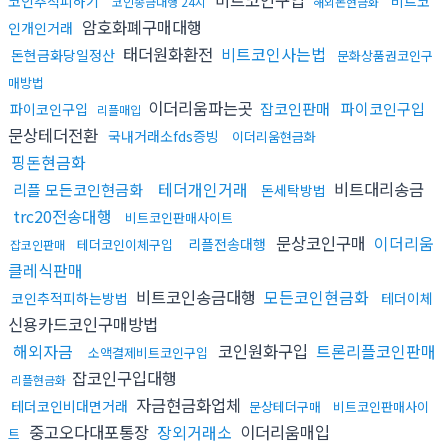
코인추척피하기
비트코
코인송금대행 24시
해외돈현금화
암호화폐구매대행
인개인거래
태더원화환전
비트코인사는법
돈현금화당일정산
문화상품권코인구
매방법
이더리움파는곳
잡코인판매
파이코인구입
파이코인구입
리플매입
문상테더전환
국내거래소fds증빙
이더리움현금화
핑돈현금화
테더개인거래
비트대리송금
리플 모든코인현금화
돈세탁방법
trc20전송대행
비트코인판매사이트
문상코인구매
이더리움
리플전송대행
테더코인이체구입
잡코인판매
클레식판매
비트코인송금대행
모든코인현금화
코인추적피하는방법
테더이체
신용카드코인구매방법
해외자금
코인원화구입
트론리플코인판매
소액결제비트코인구입
잡코인구입대행
리플현금화
자금현금화업체
테더코인비대면거래
문상테더구매
비트코인판매사이
중고오다대포통장
장외거래소
이더리움매입
트