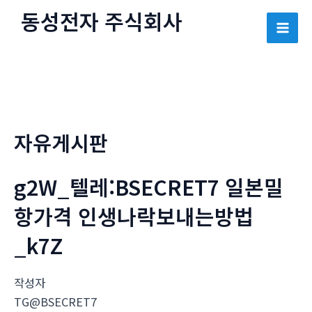
콘
동성전자 주식회사
텐
Mai
츠
로
Men
건
너
뛰
자유게시판
기
g2W_텔레:BSECRET7 일본밀
항가격 인생나락보내는방법
_k7Z
작성자
TG@BSECRET7