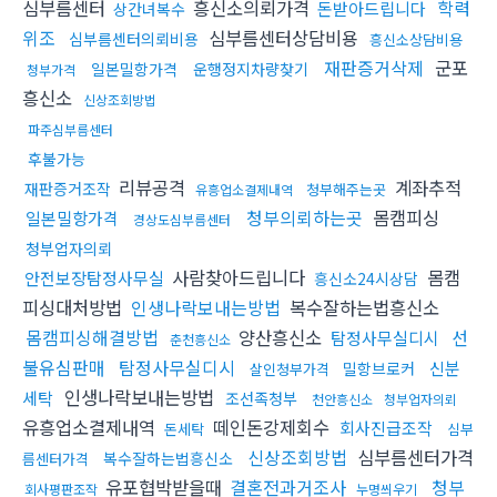
심부름센터
흥신소의뢰가격
학력
돈받아드립니다
상간녀복수
위조
심부름센터상담비용
심부름센터의뢰비용
흥신소상담비용
재판증거삭제
군포
일본밀항가격
운행정지차량찾기
청부가격
흥신소
신상조회방법
파주심부름센터
후불가능
리뷰공격
계좌추적
재판증거조작
청부해주는곳
유흥업소결제내역
청부의뢰하는곳
몸캠피싱
일본밀항가격
경상도심부름센터
청부업자의뢰
사람찾아드립니다
몸캠
안전보장탐정사무실
흥신소24시상담
피싱대처방법
인생나락보내는방법
복수잘하는법흥신소
몸캠피싱해결방법
양산흥신소
선
탐정사무실디시
춘천흥신소
불유심판매
탐정사무실디시
신분
밀항브로커
살인청부가격
인생나락보내는방법
세탁
조선족청부
천안흥신소
청부업자의뢰
유흥업소결제내역
떼인돈강제회수
회사진급조작
돈세탁
심부
신상조회방법
심부름센터가격
복수잘하는법흥신소
름센터가격
유포협박받을때
결혼전과거조사
청부
회사평판조작
누명씌우기