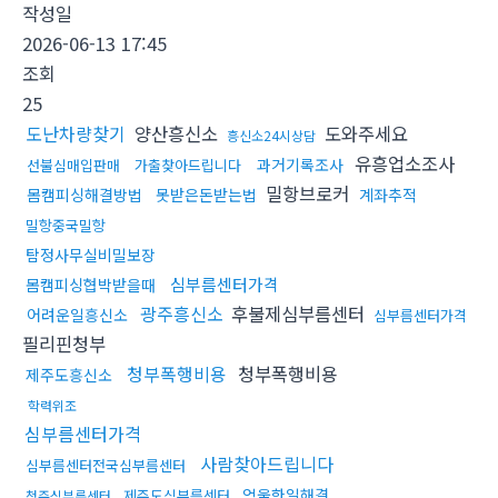
작성일
2026-06-13 17:45
조회
25
도난차량찾기
양산흥신소
도와주세요
흥신소24시상담
유흥업소조사
과거기록조사
선불심매입판매
가출찾아드립니다
밀항브로커
몸캠피싱해결방법
못받은돈받는법
계좌추적
밀항중국밀항
탐정사무실비밀보장
심부름센터가격
몸캠피싱협박받을때
광주흥신소
후불제심부름센터
어려운일흥신소
심부름센터가격
필리핀청부
청부폭행비용
청부폭행비용
제주도흥신소
학력위조
심부름센터가격
사람찾아드립니다
심부름센터전국심부름센터
억울한일해결
제주도심부름센터
청주심부름센터