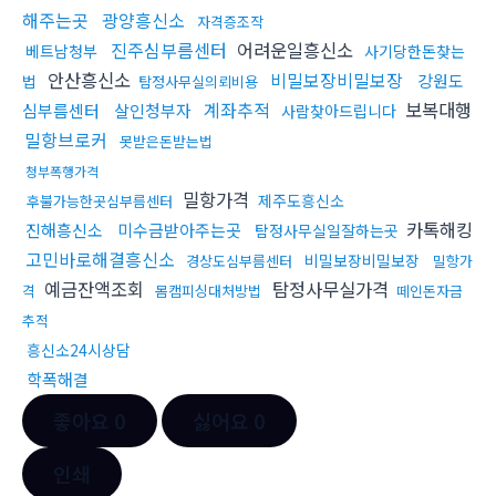
해주는곳
광양흥신소
자격증조작
진주심부름센터
어려운일흥신소
베트남청부
사기당한돈찾는
안산흥신소
비밀보장비밀보장
강원도
법
탐정사무실의뢰비용
계좌추적
보복대행
심부름센터
살인청부자
사람찾아드립니다
밀항브로커
못받은돈받는법
청부폭행가격
밀항가격
제주도흥신소
후불가능한곳심부름센터
카톡해킹
진해흥신소
미수금받아주는곳
탐정사무실일잘하는곳
고민바로해결흥신소
비밀보장비밀보장
경상도심부름센터
밀항가
예금잔액조회
탐정사무실가격
격
몸캠피싱대처방법
떼인돈자금
추적
흥신소24시상담
학폭해결
좋아요
0
싫어요
0
인쇄