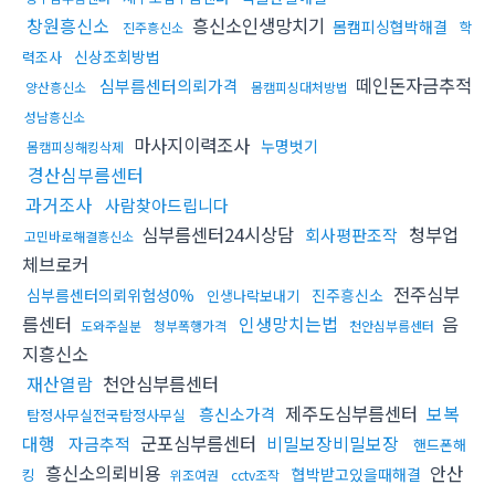
창원흥신소
흥신소인생망치기
몸캠피싱협박해결
학
진주흥신소
신상조회방법
력조사
떼인돈자금추적
심부름센터의뢰가격
양산흥신소
몸캠피싱대처방법
성남흥신소
마사지이력조사
누명벗기
몸캠피싱해킹삭제
경산심부름센터
과거조사
사람찾아드립니다
심부름센터24시상담
청부업
회사평판조작
고민바로해결흥신소
체브로커
전주심부
심부름센터의뢰위험성0%
진주흥신소
인생나락보내기
름센터
인생망치는법
음
도와주실분
청부폭행가격
천안심부름센터
지흥신소
재산열람
천안심부름센터
제주도심부름센터
보복
흥신소가격
탐정사무실전국탐정사무실
대행
군포심부름센터
비밀보장비밀보장
자금추적
핸드폰해
흥신소의뢰비용
안산
협박받고있을때해결
킹
위조여권
cctv조작