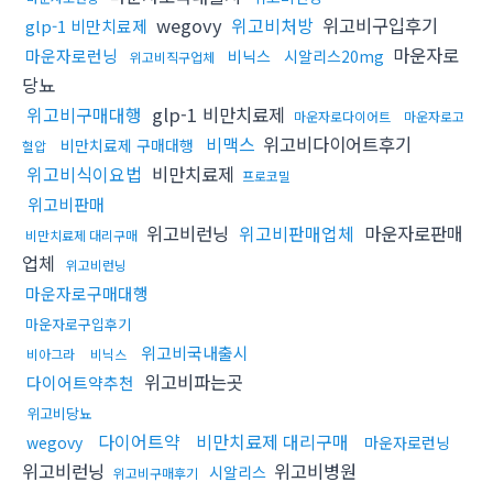
wegovy
위고비처방
위고비구입후기
glp-1 비만치료제
마운자로
마운자로런닝
비닉스
시알리스20mg
위고비직구업체
당뇨
위고비구매대행
glp-1 비만치료제
마운자로다이어트
마운자로고
비맥스
위고비다이어트후기
비만치료제 구매대행
혈압
위고비식이요법
비만치료제
프로코밀
위고비판매
위고비런닝
위고비판매업체
마운자로판매
비만치료제 대리구매
업체
위고비런닝
마운자로구매대행
마운자로구입후기
위고비국내출시
비아그라
비닉스
위고비파는곳
다이어트약추천
위고비당뇨
다이어트약
비만치료제 대리구매
wegovy
마운자로런닝
위고비런닝
위고비병원
시알리스
위고비구매후기