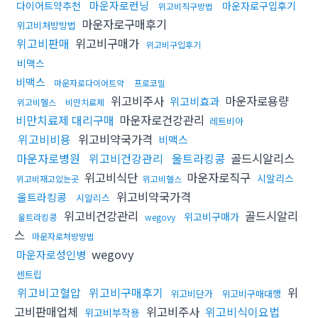
마운자로런닝
다이어트약추천
마운자로구입후기
위고비직구방법
마운자로구매후기
위고비처방방법
위고비판매
위고비구매가
위고비구입후기
비맥스
비맥스
마운자로다이어트약
프로코밀
위고비주사
마운자로용량
위고비효과
위고비헬스
비만치료제
비만치료제 대리구매
마운자로건강관리
레트비아
위고비비용
위고비약국가격
비맥스
마운자로병원
위고비건강관리
울트라킹콩
골드시알리스
위고비식단
마운자로직구
시알리스
위고비재고있는곳
위고비헬스
위고비약국가격
울트라킹콩
시알리스
위고비건강관리
골드시알리
위고비구매가
울트라킹콩
wegovy
스
마운자로처방방법
wegovy
마운자로성인병
센트립
위고비고혈압
위고비구매후기
위
위고비단가
위고비구매대행
고비판매업체
위고비주사
위고비식이요법
위고비부작용