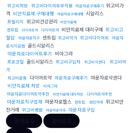
위고비가
위고비처방
위고비다이어트부작용
마운자로구매후기
격
비만치료제 구매대행
시알리스
마운자로구매대행
위고비건강관리
프릴리지
비만치료제
비만치료제 대리구매
위고비고
센트립
다이어트약
다이어트약
혈압
센트립
위고비다이어트
위고비약가
마운자
마운자로직구
골드시알리스
로식이요법
마운자로다이어트후기
비아그라
골드시알리스
프로코밀
위고비구입처
위고비약
위고비삭센다
가
다이어트약
마운자로삭센다
마운자로구매후기
위고비운동
비만치료제 처방
비아그라
마운자로다이어트약추천
다이어트약추천
비만치료제 대리처방
마운자로직구업체
마운자로헬스
위고비안
센트립
성인약국
전거래
마운자로구입
위고비병원
마운자로약국
좋아요
0
싫어요
0