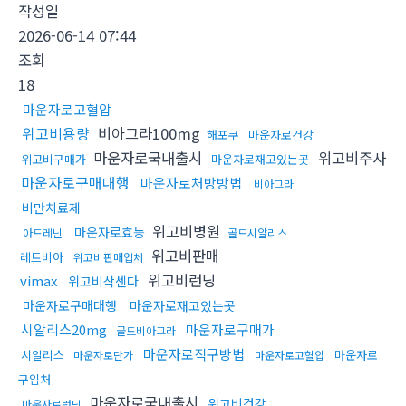
작성일
2026-06-14 07:44
조회
18
마운자로고혈압
위고비용량
비아그라100mg
해포쿠
마운자로건강
마운자로국내출시
위고비주사
위고비구매가
마운자로재고있는곳
마운자로구매대행
마운자로처방방법
비아그라
비만치료제
위고비병원
마운자로효능
아드레닌
골드시알리스
위고비판매
레트비아
위고비판매업체
위고비런닝
vimax
위고비삭센다
마운자로구매대행
마운자로재고있는곳
시알리스20mg
마운자로구매가
골드비아그라
마운자로직구방법
시알리스
마운자로
마운자로단가
마운자로고혈압
구입처
마운자로국내출시
위고비건강
마운자로런닝