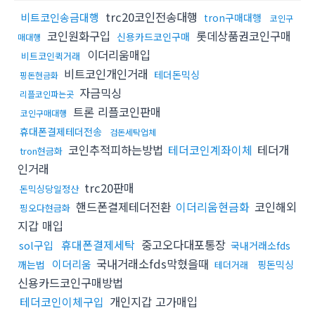
trc20코인전송대행
비트코인송금대행
tron구매대행
코인구
코인원화구입
롯데상품권코인구매
신용카드코인구매
매대행
이더리움매입
비트코인퀵거래
비트코인개인거래
테더돈믹싱
핑돈현금화
자금믹싱
리플코인파는곳
트론 리플코인판매
코인구매대행
휴대폰결제테더전송
검돈세탁업체
코인추적피하는방법
테더코인계좌이체
테더개
tron현금화
인거래
trc20판매
돈믹싱당일정산
핸드폰결제테더전환
이더리움현금화
코인해외
핑오다현금화
지갑 매입
휴대폰결제세탁
중고오다대포통장
sol구입
국내거래소fds
국내거래소fds막혔을때
이더리움
깨는법
핑돈믹싱
테더거래
신용카드코인구매방법
테더코인이체구입
개인지갑 고가매입