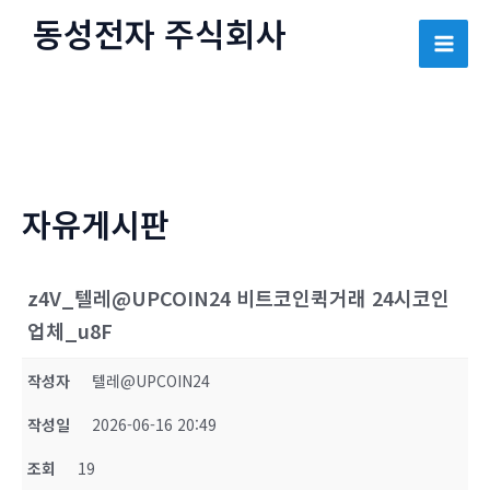
콘
동성전자 주식회사
텐
Mai
츠
로
Men
건
너
뛰
자유게시판
기
z4V_텔레@UPCOIN24 비트코인퀵거래 24시코인
업체_u8F
작성자
텔레@UPCOIN24
작성일
2026-06-16 20:49
조회
19