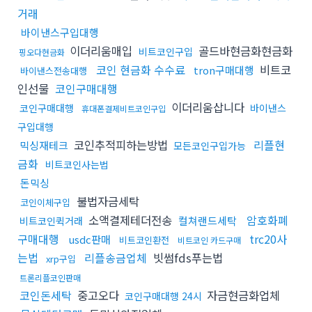
거래
바이낸스구입대행
이더리움매입
골드바현금화현금화
비트코인구입
핑오다현금화
코인 현금화 수수료
비트코
tron구매대행
바이낸스전송대행
인선물
코인구매대행
이더리움삽니다
코인구매대행
바이낸스
휴대폰결제비트코인구입
구입대행
코인추적피하는방법
리플현
믹싱재테크
모든코인구입가능
금화
비트코인사는법
돈믹싱
불법자금세탁
코인이체구입
소액결제테더전송
암호화폐
컬쳐랜드세탁
비트코인퀵거래
구매대행
trc20사
usdc판매
비트코인환전
비트코인 카드구매
는법
리플송금업체
빗썸fds푸는법
xrp구입
트론리플코인판매
코인돈세탁
중고오다
자금현금화업체
코인구매대행 24시