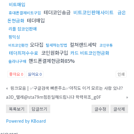
비트매입
테더코인송금
비트코인판매사이트
금은
휴대폰결제비트구입
테더매입
돈현금화
리플 잡코인판매
핑믹싱
오다집
컬쳐랜드세탁
탈세하는방법
비트코인환전
코인무통
코인원화구입
테더최저수수료
카드 비트코인현금화
핸드폰결제현금화85%
솔라나구매
좋아요
0
싫어요
0
인쇄
«
링크모음 | ✅구글검색 빠른주소✅아직도 이거 모르는 사람 있나?
a3D_텔레@sta79m힘든일해드립니다 학력위조_g0F
»
목록보기
답글쓰기
글수정
글삭제
Powered by KBoard