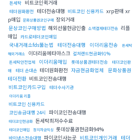
비트코인퀵거래
돈세탁
테더전송대행
xrp판매 xr
비트코인 신용카드
테더원화환전
p매입
장외거래
문화상품권코인구매
문상코인구매방법
해외선물현금인출
리플
소액결제테더전송
매입
카드로테더코인매입
국내거래소fds뚫는법
테더전송대행
이더리움전송
돈세탁
이더리움메타마스크
컬쳐랜드현금화91%
해외거래소
이더리움매입
롯데상품권테더전송
돈세탁안전업체
테더코인판
테더원화환전
자금현금화업체
문화상품권
테더 손대손
매
테더전환
비트코인전송대행
비트코인카드구입
테더수사기관
이더리움 리플
비트코인 신용카드
파이코인전송대행
코인송금대행 24시
돈세탁최저수수료
테더코인현금화
롯데상품권현금화94%
테더코인매입
정치자금믹싱
파이코인사는곳
비트코인개인거래
테더
바이낸스전송대행