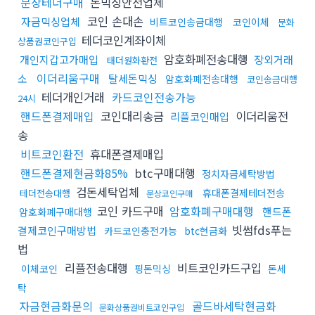
문상테더구매
돈믹싱안전업체
코인 손대손
자금믹싱업체
비트코인송금대행
코인이체
문화
테더코인계좌이체
상품권코인구입
암호화폐전송대행
개인지갑고가매입
장외거래
태더원화환전
이더리움구매
소
탈세돈믹싱
암호화폐전송대행
코인송금대행
테더개인거래
카드코인전송가능
24시
핸드폰결제매입
코인대리송금
이더리움전
리플코인매입
송
비트코인환전
휴대폰결제매입
핸드폰결제현금화85%
btc구매대행
정치자금세탁방법
검돈세탁업체
휴대폰결제테더전송
테더전송대행
문상코인구매
코인 카드구매
암호화폐구매대행
핸드폰
암호화폐구매대행
빗썸fds푸는
결제코인구매방법
카드코인충전가능
btc현금화
법
리플전송대행
비트코인카드구입
이체코인
핑돈믹싱
돈세
탁
자금현금화문의
골드바세탁현금화
문화상품권비트코인구입