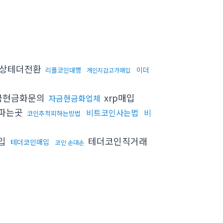
상테더전환
이더
리플코인대행
개인지갑고가매입
금현금화문의
xrp매입
자금현금화업체
파는곳
비트코인사는법
비
코인추적피하는방법
입
테더코인직거래
테더코인매입
코인 손대손