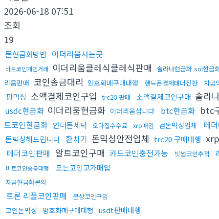
2026-06-18 07:51
조회
19
이더리움사는곳
돈현금화방법
이더리움클레식클레식판매
솔라나현금화 sol현금
비트코인개인거래
코인송금대리
리움판매
암호화폐구매대행
핸드폰결제테더전환
자금
소액결제코인구입
솔라
핑믹싱
소액결제코인구매
trc20 판매
이더리움현금화
bt
usdc현금화
btc현금화
이더리움삽니다
트코인현금화
테더
언더돈세탁
검돈믹싱업체
오다집수수료
xrp매입
돈믹싱안전업체
xr
환치기
돈믹싱해드립니다
trc20 구매대행
알트코인구매
테더코인판매
카드코인충전가능
빗썸코인추적
모든코인고가매입
비트코인송금대행
자금현금화문의
트론 리플코인판매
문상코인구입
usdt판매대행
코인돈믹싱
암호화폐구매대행