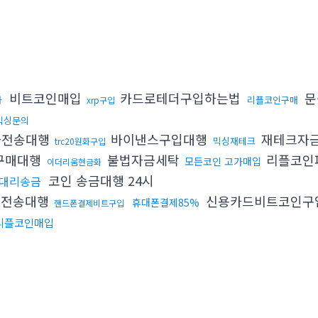
비트코인매입
카드로테더구입하는법
문
화
리플코인구매
xrp구입
믹싱문의
나전송대행
바이낸스구입대행
재테크자
믹싱재테크
trc20원화구입
c구매대행
불법자금세탁
리플코인
모든코인 고가매입
이더리움현금화
코인 송금대행 24시
대리송금
p전송대행
신용카드비트코인구
휴대폰결제85%
핸드폰결제비트구입
리플코인매입