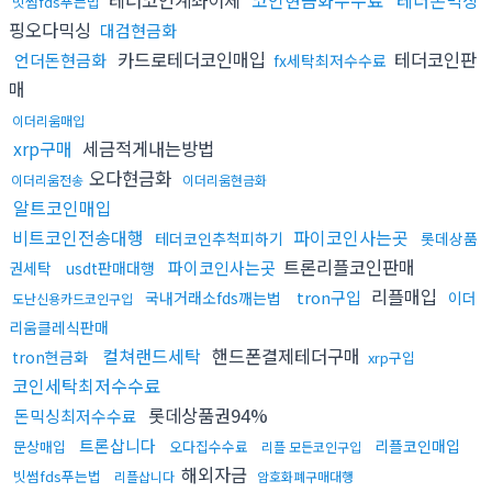
빗썸fds푸는법
핑오다믹싱
대검현금화
카드로테더코인매입
테더코인판
언더돈현금화
fx세탁최저수수료
매
이더리움매입
xrp구매
세금적게내는방법
오다현금화
이더리움전송
이더리움현금화
알트코인매입
비트코인전송대행
파이코인사는곳
테더코인추척피하기
롯데상품
트론리플코인판매
파이코인사는곳
권세탁
usdt판매대행
리플매입
tron구입
국내거래소fds깨는법
이더
도난신용카드코인구입
리움클레식판매
컬쳐랜드세탁
핸드폰결제테더구매
tron현금화
xrp구입
코인세탁최저수수료
롯데상품권94%
돈믹싱최저수수료
트론삽니다
리플코인매입
문상매입
오다집수수료
리플 모든코인구입
해외자금
빗썸fds푸는법
리플삽니다
암호화폐구매대행