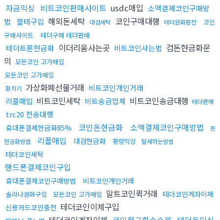
자금믹싱
비트코인판매사이트
usdc매입
소액결제코인구매방
해외돈세탁
코인구매대행
법
블테구입
코인
대검세탁
테더원화환전
구매사이트
테더구매 테더판매
이더리움사는곳
검돈현금화문
테더트론현금화
비트코인사는법
의
모든코인 고가매입
모든코인 고가매입
가상화폐선물거래
비트코인개인거래
환치기
비트코인세탁
비트코인송금대행
리플매입
비트송금업체
테더판매
trc20 전송대행
코인돈현금화
소액결제코인구매방법
휴대폰결제현금화85%
돈
리플매입
대검현금화
횡령믹싱
현금화방법
탈세하는방법
테더코인세탁
핸드폰결제코인구입
휴대폰결제코인구매방법
비트코인개인거래
알트코인퀵거래
테더코인계좌이체
솔라나원화구입
모든코인 고가매입
테더코인이체구입
신용카드코인충전
테더코인계좌이체
코인현금화수수료
테더돈믹싱