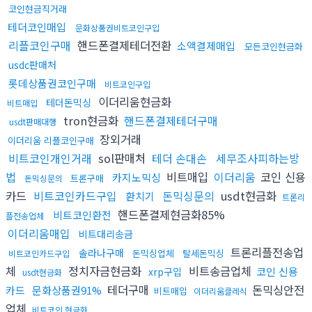
코인현금직거래
테더코인매입
문화상품권비트코인구입
리플코인구매
핸드폰결제테더전환
소액결제매입
모든코인현금화
usdc판매처
롯데상품권코인구매
비트코인구입
이더리움현금화
테더돈믹싱
비트매입
tron현금화
핸드폰결제테더구매
usdt판매대행
장외거래
이더리움 리플코인구매
비트코인개인거래
sol판매처
테더 손대손
세무조사피하는방
법
비트매입
이더리움
코인 신용
카지노믹싱
트론구매
돈믹싱문의
카드
비트코인카드구입
돈믹싱문의
usdt현금화
환치기
트론리
핸드폰결제현금화85%
비트코인환전
플전송업체
이더리움매입
비트대리송금
트론리플전송업
솔라나구매
돈믹싱업체
탈세돈믹싱
비트코인카드구입
체
정치자금현금화
비트송금업체
코인 신용
xrp구입
usdt현금화
테더구매
돈믹싱안전
카드
문화상품권91%
비트매입
이더리움클레식
업체
비트코인 현금화