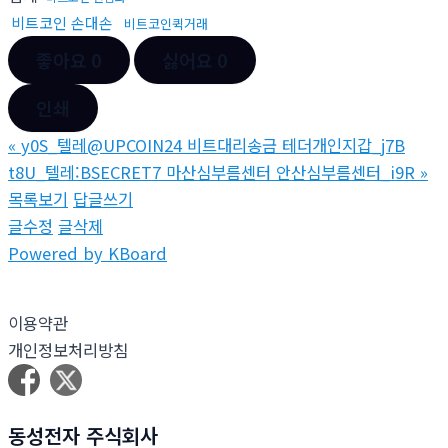
비트코인 손대손
비트코인퀵거래
좋아요
0
싫어요
0
인쇄
«
y0S_텔레@UPCOIN24 비트대리송금 테더개인지갑_j7B
t8U_텔레:BSECRET7 마산심부름센터 안산심부름센터_i9R
»
목록보기
답글쓰기
글수정
글삭제
Powered by KBoard
이용약관
개인정보처리방침
동성전자 주식회사