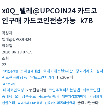
x0Q_텔레@UPCOIN24 카드코
인구매 카드코인전송가능_k7B
작성자
텔레@UPCOIN24
작성일
2026-06-19 07:19
조회
22
국내거래소fds시간
장외거래소
컬쳐
소액결제매입
테더전송대행
랜드현금화91%
알트코인퀵거래
trc20판매
검돈현금화
테더코인믹싱
xrp전송대행
코인추적피하는방법
비트코인전
송대행
오다집수수료
가상화폐
개인지갑고가매입
카드코인충전업체
솔라나현금화
선물거래
신용카드미동의현금화
국내거래소fds증빙