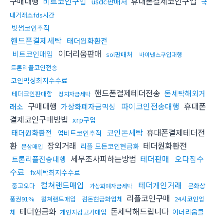
구매대행
비트코인구입
휴대폰결제코인구입
usdc판매처
국
내거래소fds시간
빗썸코인추적
핸드폰결제세탁
태더원화환전
이더리움판매
비트코인매입
sol판매처
바이낸스구입대행
트론리플코인전송
코인믹싱최저수수료
핸드폰결제테더전송
돈세탁해외거
테더코인판매함
정치자금세탁
구매대행
파이코인전송대행
휴대폰
래소
가상화폐자금믹싱
결제코인구매방법
xrp구입
코인돈세탁
휴대폰결제테더전
태더원화환전
업비트코인추적
환
장외거래
테더원화환전
리플 모든코인현금화
문상매입
세무조사피하는방법
테더판매
오다집수
트론리플전송대행
수료
fx세탁최저수수료
컬쳐랜드매입
테더개인거래
중고오다
문화상
가상화폐자금세탁
리플코인구매
품권91%
컬쳐랜드매입
검돈현금화업체
24시코인업
테더현금화
돈세탁해드립니다
이더리움클
체
개인지갑고가매입