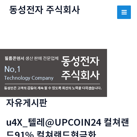
콘
동성전자 주식회사
텐
Mai
츠
로
Men
건
너
뛰
기
자유게시판
u4X_텔레@UPCOIN24 컬쳐랜
드91% 컬쳐랜드현금화