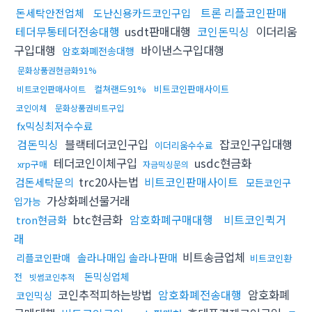
트론 리플코인판매
돈세탁안전업체
도난신용카드코인구입
테더무통테더전송대행
usdt판매대행
코인돈믹싱
이더리움
구입대행
바이낸스구입대행
암호화폐전송대행
문화상품권현금화91%
컬쳐랜드91%
비트코인판매사이트
비트코인판매사이트
코인이체
문화상품권비트구입
fx믹싱최저수수료
검돈믹싱
블랙테더코인구입
잡코인구입대행
이더리움수수료
테더코인이체구입
usdc현금화
xrp구매
자금믹싱문의
trc20사는법
비트코인판매사이트
검돈세탁문의
모든코인구
가상화폐선물거래
입가능
btc현금화
암호화폐구매대행
비트코인퀵거
tron현금화
래
비트송금업체
솔라나매입 솔라나판매
리플코인판매
비트코인환
돈믹싱업체
전
빗썸코인추적
코인추적피하는방법
암호화폐전송대행
암호화폐
코인믹싱