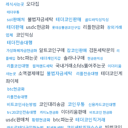
오다집
레식사는곳
테더무통
불법자금세탁
테더코인판매
sol판매처
골드바믹싱믹싱
테더판매
usdc현금화
리플현금화
장외거래
롯데상품권코인구입
코인믹싱
업체
테더전송대행
알트코인구매
검돈세탁문의
잡코인판매
가상화폐자금현금화
리
btc파는곳
솔라나구매
테더개인지갑
플매입
현금돈믹싱
국내거래소fds뚫어주는곳
리플코인대행
컬쳐랜드세탁
이더리움
소액결제매입
불법자금세탁
테더코인계
리플전송대행
사는곳
좌이체
btc현금화
리플전송대행
코인대리송금
코인무통
비트코인사는방법
신용카드코인대행
이더리움판매
trc20코인전송대행
카지노현금화
비트코인 현금화
usdc판매처
btc파는곳
테더코인직거래
횡령현금화
빗썸코인
코인세탁최저수수료
카드로테더구입하는법
탈세돈세탁