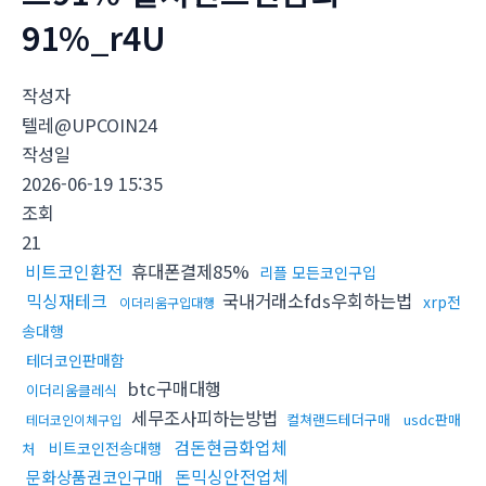
91%_r4U
작성자
텔레@UPCOIN24
작성일
2026-06-19 15:35
조회
21
비트코인환전
휴대폰결제85%
리플 모든코인구입
믹싱재테크
국내거래소fds우회하는법
xrp전
이더리움구입대행
송대행
테더코인판매함
btc구매대행
이더리움클레식
세무조사피하는방법
컬쳐랜드테더구매
usdc판매
테더코인이체구입
검돈현금화업체
비트코인전송대행
처
돈믹싱안전업체
문화상품권코인구매