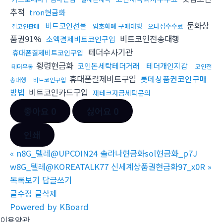
추적
tron현금화
문화상
비트코인선물
암호화폐 구매대행
오다집수수료
잡코인판매
품권91%
비트코인전송대행
소액결제비트코인구입
테더수사기관
휴대폰결제비트코인구입
횡령현금화
코인돈세탁테더거래
테더개인지갑
테더무통
코인전
휴대폰결제비트구입
롯데상품권코인구매
송대행
비트코인구입
방법
비트코인카드구입
재테크자금세탁문의
좋아요
0
싫어요
0
인쇄
«
n8G_텔레@UPCOIN24 솔라나현금화sol현금화_p7J
w8G_텔레@KOREATALK77 신세계상품권현금화97_x0R
»
목록보기
답글쓰기
글수정
글삭제
Powered by KBoard
이용약관