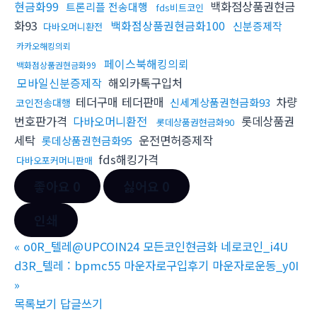
현금화99
백화점상품권현금
트론리플 전송대행
fds비트코인
화93
백화점상품권현금화100
신분증제작
다바오머니환전
카카오해킹의뢰
페이스북해킹의뢰
백화점상품권현금화99
모바일신분증제작
해외카톡구입처
테더구매 테더판매
차량
신세계상품권현금화93
코인전송대행
번호판가격
다바오머니환전
롯데상품권
롯데상품권현금화90
세탁
운전면허증제작
롯데상품권현금화95
fds해킹가격
다바오포커머니판매
좋아요
0
싫어요
0
인쇄
«
o0R_텔레@UPCOIN24 모든코인현금화 네로코인_i4U
d3R_텔레 : bpmc55 마운자로구입후기 마운자로운동_y0I
»
목록보기
답글쓰기