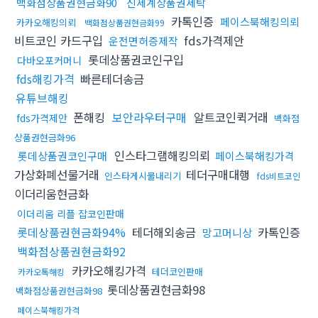
백화점상품권현금화90
신세계상품권세탁
카톡인증
페이스북해킹의뢰
카카오해킹의뢰
백화점상품권현금화99
비트코인 카드구입
fds가격제안
운전면허증제작
롯데상품권코인구입
다바오포커머니
fds해킹가격
빠른테더송금
유튜브해킹
폰해킹
보안라우터구매
알트코인퀵거래
fds가격제안
백화점
상품권현금화96
인스타그램해킹의뢰
롯데상품권코인구매
페이스북해킹가격
가상화폐선물거래
테더구매대행
인스타게시물내리기
fds비트코인
이더리움현금화
이더리움 리플 잡코인판매
롯데상품권현금화94%
테더해외송금
카톡인증
망고머니상
백화점상품권현금화92
카카오해킹가격
테더코인판매
카카오톡해킹
롯데상품권현금화98
백화점상품권현금화98
페이스북해킹가격