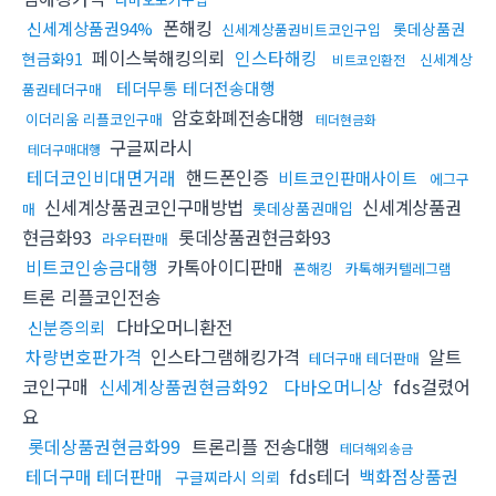
폰해킹
신세계상품권94%
롯데상품권
신세계상품권비트코인구입
페이스북해킹의뢰
인스타해킹
현금화91
신세계상
비트코인환전
테더무통 테더전송대행
품권테더구매
암호화폐전송대행
이더리움 리플코인구매
테더현금화
구글찌라시
테더구매대행
테더코인비대면거래
핸드폰인증
비트코인판매사이트
에그구
신세계상품권코인구매방법
신세계상품권
롯데상품권매입
매
현금화93
롯데상품권현금화93
라우터판매
비트코인송금대행
카톡아이디판매
폰해킹
카톡해커텔레그램
트론 리플코인전송
다바오머니환전
신분증의뢰
차량번호판가격
인스타그램해킹가격
알트
테더구매 테더판매
코인구매
신세계상품권현금화92
다바오머니상
fds걸렸어
요
롯데상품권현금화99
트론리플 전송대행
테더해외송금
테더구매 테더판매
fds테더
백화점상품권
구글찌라시 의뢰