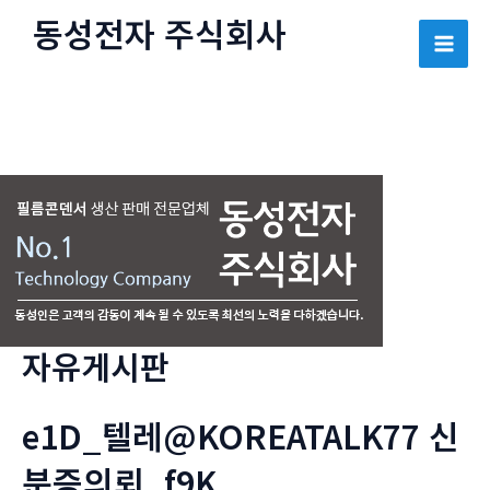
콘
동성전자 주식회사
텐
Mai
츠
로
Men
건
너
뛰
기
자유게시판
e1D_텔레@KOREATALK77 신
분증의뢰_f9K