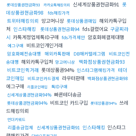
신세계상품권현금화91
롯
롯데상품권현금화93
카카오톡해킹의뢰
데상품권현금화98
fds해킹가격
트위터해킹의뢰
망고머니상
해외카톡구입
롯데상품권매입
처
인스타해킹
fds걸렸어요
구글찌라
롯데상품권현금화94
시
카톡계정업체톡ID구매
암호화폐결제대행
fds가격제안
비트코인개인거래
에그구매
암호화폐전송대행
해외카톡판매
DB해커텔레그램
비트코인전
해외카톡구입처
백화점상품권현금화93
송대행
망고머니상
비트코인퀵거래
롯데상품권94%
테더
인스타그램해킹가격
코인매입
라우터판매
비트코인카드결제
백화점상품권현금화98
에그구매
톡ID구매
리플코인매입
빠른테더송금
신세계상품권현금화94%
비트코인 카드구입
쓰레
롯데상품권현금화94%
롯데상품권94%
드해킹의뢰
언더키워드
인스타해킹
인스타그
리플송금업체
신세계상품권현금화91
램해킹가격
다바오포커구입