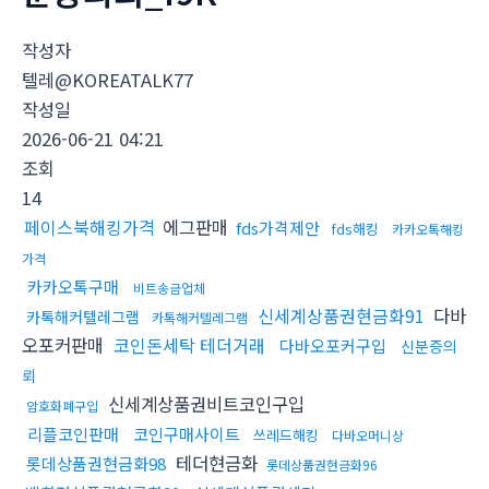
작성자
텔레@KOREATALK77
작성일
2026-06-21 04:21
조회
14
페이스북해킹가격
에그판매
fds가격제안
fds해킹
카카오톡해킹
가격
카카오톡구매
비트송금업체
신세계상품권현금화91
다바
카톡해커텔레그램
카톡해커텔레그램
오포커판매
코인돈세탁 테더거래
다바오포커구입
신분증의
뢰
신세계상품권비트코인구입
암호화폐구입
리플코인판매
코인구매사이트
쓰레드해킹
다바오머니상
테더현금화
롯데상품권현금화98
롯데상품권현금화96