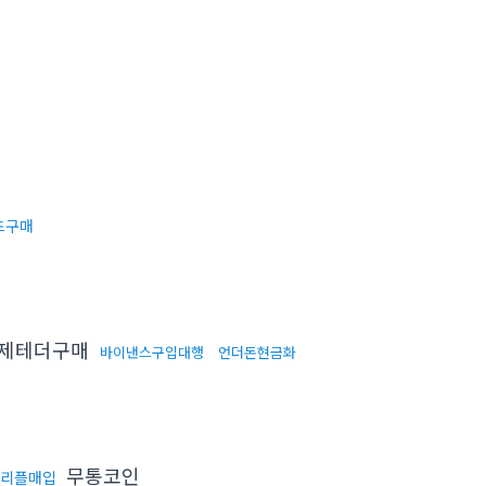
드구매
제테더구매
바이낸스구입대행
언더돈현금화
무통코인
리플매입