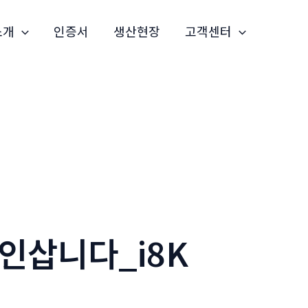
소개
인증서
생산현장
고객센터
인삽니다_i8K