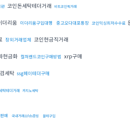
코인돈세탁테더거래
기관
비트코인퀵거래
이더리움
이더리움구입대행
중고오다대포통장
코인믹싱최저수수료
료
코인현금직거래
장외거래업체
화현금화
xrp구매
컬쳐랜드코인구매방법
검세탁
ssg페이테더구매
세탁테더거래
카지노세탁
더판매
국내거래소fds증빙
블테구입