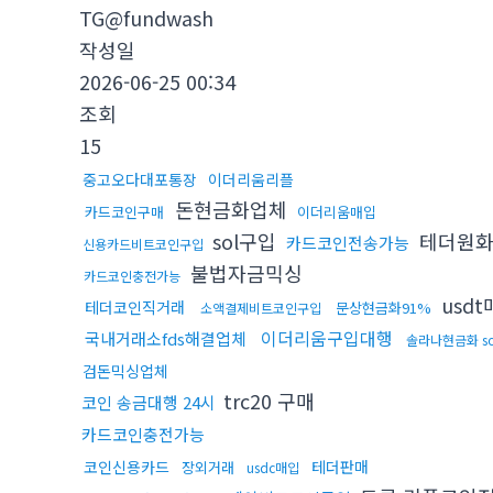
TG@fundwash
작성일
2026-06-25 00:34
조회
15
중고오다대포통장
이더리움리플
돈현금화업체
카드코인구매
이더리움매입
sol구입
테더원
카드코인전송가능
신용카드비트코인구입
불법자금믹싱
카드코인충전가능
usd
테더코인직거래
문상현금화91%
소액결제비트코인구입
이더리움구입대행
국내거래소fds해결업체
솔라나현금화 s
검돈믹싱업체
trc20 구매
코인 송금대행 24시
카드코인충전가능
코인신용카드
테더판매
장외거래
usdc매입