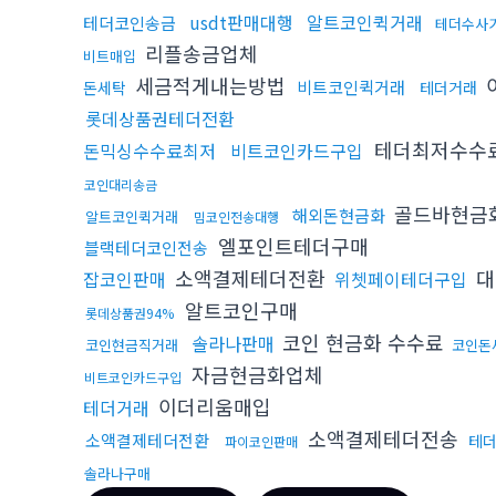
usdt판매대행
알트코인퀵거래
테더코인송금
테더수사
리플송금업체
비트매입
세금적게내는방법
비트코인퀵거래
돈세탁
테더거래
롯데상품권테더전환
테더최저수수
돈믹싱수수료최저
비트코인카드구입
코인대리송금
골드바현금
해외돈현금화
알트코인퀵거래
밈코인전송대행
엘포인트테더구매
블랙테더코인전송
소액결제테더전환
대
잡코인판매
위쳇페이테더구입
알트코인구매
롯데상품권94%
코인 현금화 수수료
솔라나판매
코인현금직거래
코인돈
자금현금화업체
비트코인카드구입
이더리움매입
테더거래
소액결제테더전송
소액결제테더전환
테
파이코인판매
솔라나구매