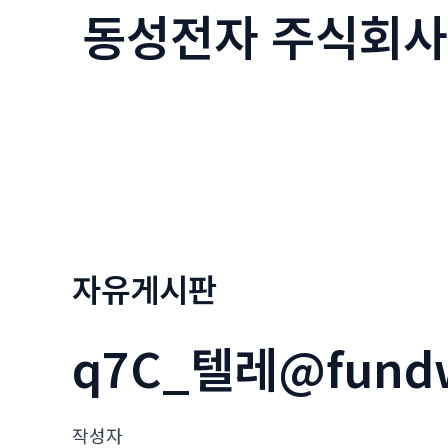
동성전자 주식회사
콘
텐
츠
로
건
너
뛰
기
자유게시판
q7C_텔레@fun
작성자