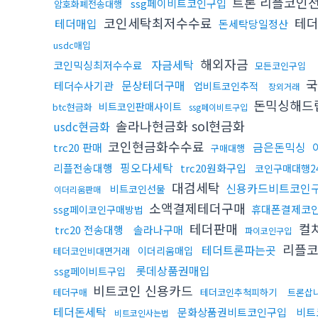
트론 리플코인
ssg페이비트코인구입
암호화폐전송대행
코인세탁최저수수료
테더
테더매입
돈세탁당일정산
usdc매입
해외자금
자금세탁
코인믹싱최저수수료
모든코인구입
국
문상테더구매
테더수사기관
업비트코인추적
장외거래
돈믹싱해드
비트코인판매사이트
btc현금화
ssg페이비트구입
솔라나현금화 sol현금화
usdc현금화
코인현금화수수료
금은돈믹싱
trc20 판매
구매대행
핑오다세탁
리플전송대행
trc20원화구입
코인구매대행2
대검세탁
신용카드비트코인
비트코인선물
이더리움판매
소액결제테더구매
휴대폰결제코
ssg페이코인구매방법
테더판매
컬
trc20 전송대행
솔라나구매
파이코인구입
리플코
테더트론파는곳
이더리움매입
테더코인비대면거래
롯데상품권매입
ssg페이비트구입
비트코인 신용카드
테더구매
테더코인추척피하기
트론삽
테더돈세탁
문화상품권비트코인구입
비트
비트코인사는법