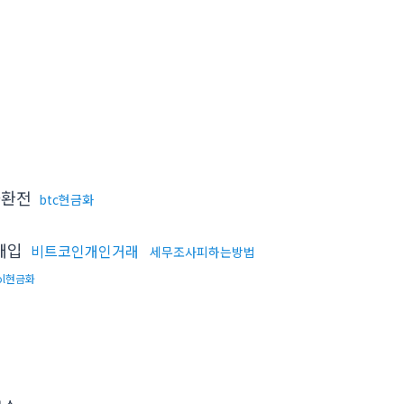
화환전
btc현금화
t매입
비트코인개인거래
세무조사피하는방법
ol현금화