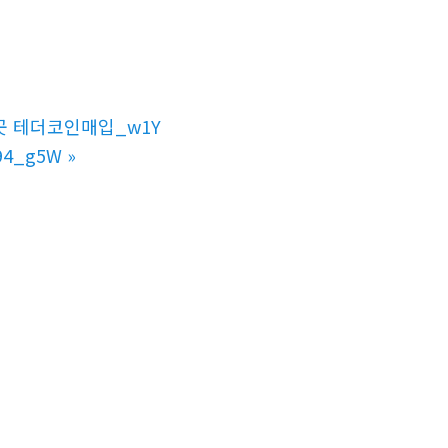
곳 테더코인매입_w1Y
4_g5W
»