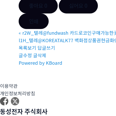
좋아요
0
싫어요
0
인쇄
«
r2W_텔레@fundwash 카드로코인구매가능한
l1H_텔레@KOREATALK77 백화점상품권현금화9
목록보기
답글쓰기
글수정
글삭제
Powered by KBoard
이용약관
개인정보처리방침
동성전자 주식회사