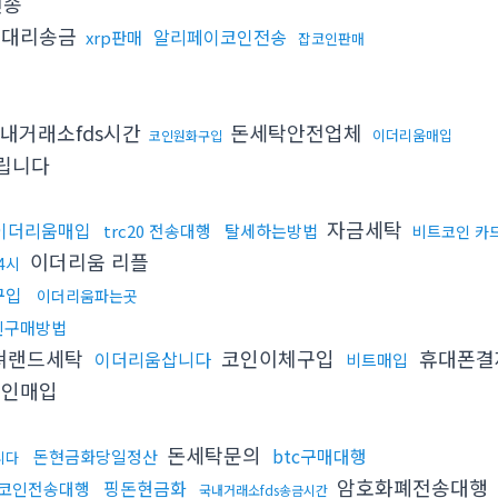
전송
대리송금
알리페이코인전송
xrp판매
잡코인판매
내거래소fds시간
돈세탁안전업체
이더리움매입
코인원화구입
립니다
자금세탁
이더리움매입
trc20 전송대행
탈세하는방법
비트코인 카
이더리움 리플
4시
구입
이더리움파는곳
인구매방법
쳐랜드세탁
코인이체구입
휴대폰결
이더리움삽니다
비트매입
인매입
돈세탁문의
btc구매대행
돈현금화당일정산
니다
암호화폐전송대행
핑돈현금화
코인전송대행
국내거래소fds송금시간