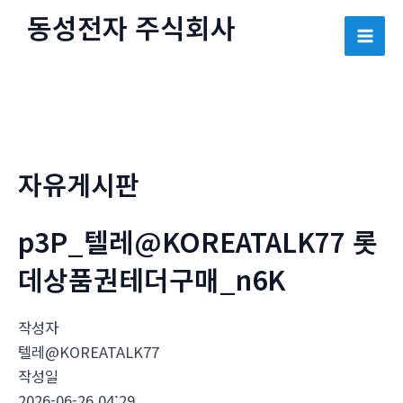
콘
동성전자 주식회사
텐
Mai
츠
로
Men
건
너
뛰
자유게시판
기
p3P_텔레@KOREATALK77 롯
데상품권테더구매_n6K
작성자
텔레@KOREATALK77
작성일
2026-06-26 04:29