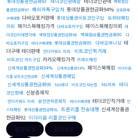
테더코인판매
롯데상품권현금화93
테더코인판매함
백화점상
해외카톡구입처
롯데상품권현금화94%
품권현금화97
암호화폐
다바오포커판매
롯데상품권비트코인구입
트위터해킹
구매대행
페이스북해킹가격
페이스북해킹의뢰
의뢰
다바오포커구입
테
백화점상품권현금화90
더코인비대면거래
백화점상품권현금화98
다
테
다바오머니상
롯데상품권현금화95
바오포커구입
테더구매대행
더구매 테더판매
비트코인퀵거래
언더키워드 의뢰
카카오해킹가격
비트코인 카드구입
쓰레드해킹
페이스북해킹
신세계상품권현금화94%
신세계상품권94%
이더리움
신세계상품권매입
리플 모든코인현금화
신세계상품권현금화95
테더
fds의뢰
fds테더
비트코인사는법
신분증제작
코인판매
테더코인직거래
운전면허증제작
언더키워드 의뢰
인
테더구매대행
트론리플 전송대행
신세계상품권
스타해킹
롯데상품권현금화91
현금화92
이더리움 리플코인구매
좋아요
0
싫어요
0