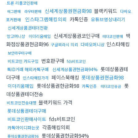
트론 리플코인판매
신세계상품권현금화98
블랙키워드
다바오
에그판매
라우터판매
인스타그램해킹의뢰
카톡인증
유튜브영상내리기
포커판매
신세계상품권테더전환
신세계상품권코인구매
백
망고머니상
이더리움매입
테더코인판매
화점상품권현금화96
인스타해킹
다바오머니상
구글찌라시 의뢰
보안라우터구매
번호판구매
비트코인 카드구입
fds비트코인
롯데상품권테
톡ID거래 해외카톡구매
신세계상품권현금화94%
더구매
페이스북해킹
롯데상품권현금화98
인스타해킹가격
롯데상품권현금화98
롯
이더리움매입
카톡인증
테더코인송금
데상품권테더전송
블랙키워드 가격
비트코인전송대행
롯데상품권테더구매
fds비트코인
비트코인판매사이트
각종해킹의뢰
카톡아이디파는곳
롯데상품권현금화94%
롯데상품권현금화96