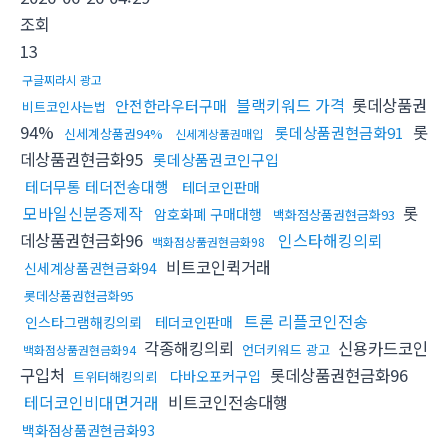
조회
13
구글찌라시 광고
블랙키워드 가격
롯데상품권
안전한라우터구매
비트코인사는법
94%
롯
롯데상품권현금화91
신세계상품권94%
신세계상품권매입
데상품권현금화95
롯데상품권코인구입
테더무통 테더전송대행
테더코인판매
모바일신분증제작
롯
암호화폐 구매대행
백화점상품권현금화93
데상품권현금화96
인스타해킹의뢰
백화점상품권현금화98
비트코인퀵거래
신세계상품권현금화94
롯데상품권현금화95
트론 리플코인전송
인스타그램해킹의뢰
테더코인판매
각종해킹의뢰
신용카드코인
언더키워드 광고
백화점상품권현금화94
구입처
롯데상품권현금화96
다바오포커구입
트위터해킹의뢰
테더코인비대면거래
비트코인전송대행
백화점상품권현금화93