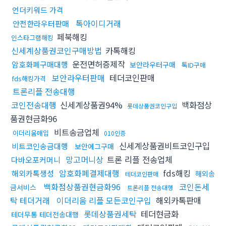
언더키워드 가격
톡아이디거래
안전한라우터판매
페북해킹
인스타그램해킹
신세계상품권코인구매방법
카톡해킹
운전면허증제작
암호화폐구매대행
보안라우터구매
톡ID구매
보안라우터판매
테더코인판매
fds해킹가격
트론리플 전송대행
코인전송대행
신세계상품권94%
백화점상
롯데상품권코인구입
품권현금화96
비트송금업체
이더리움매입
010인증
신세계상품권비트코인구입
비트코인송금대행
보안에그구매
망고머니상
트론 리플 전송업체
다바오포커머니
암호화폐결제대행
fds해킹
해외카톡생성
해외송
테더코인판매
백화점상품권현금화96
코인돈세
금서비스
트론리플 전송대행
탁 테더거래
이더리움 리플 모든코인구입
해외카톡판매
롯데상품권세탁
테더현금화
테더무통 테더전송대행