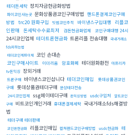
정치자금현금화방법
테더돈세탁
문화상품권코인구매방법
핸드폰결제코인구매
파이코인사는곳
trc20 원화구입
리플코
방법
바이낸스구입대행
빗썸코인추적
인판매
돈세탁수수료최저
검돈현금화업체
코인구매대행 24시
24시코인업체
테더트론현금화
트론리플 전송대행
국내거래소
fds피하는법
코인 손대손
테더코인계좌이체
코인구매사이트
테더원화환전
암호화폐
이더리움
아프리카
장외거래
tv돈믹싱
바이낸스코인삽니다
테더코인매입
롯데상품권코인
트론구매
롯데상품권테더구매
구매
문상테더전송
ssg페이테더구매
usdc구입처
24시코인업체
돈믹싱방법
알트코인
비트코인개인거래
국내거래소fds해결방
휴대폰결제세탁
구매
법
테더구매 테더판매
리플코인매입
테
컬쳐랜드코인구매방법
usdc현금화
코인돈현금화