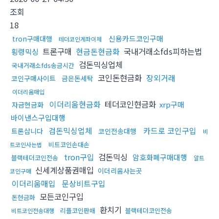
조회
18
신용카드코인구매
tron구매대행
테더코인계좌이체
트론구매
현금돈현금화
국내거래소fds피하는법
횡령믹싱
검돈믹싱업체
국내거래소fds송금시간
코인돈현금화
장외거래
코인구매사이트
금은돈세탁
이더리움매입
이더리움현금화
테더코인현금화
xrp구매
자금현금화
바이낸스구입대행
검돈믹싱업체
카드로 코인구입
트론삽니다
코인전송대행
비
비트코인손대손
트코인사는법
tron구입
검돈믹싱
암호화폐구매대행
블랙테더코인전송
알트
신세계상품권매입
이더리움사는곳
코인구매
이더리움매입
문상비트구입
모든코인구입
돈현금화
환치기
리플코인판매
블랙테더코인전송
비트코인전송대행