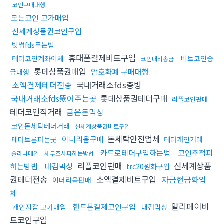
코인구매대행
모든코인 고가매입
신세계상품권코인구입
빗썸fds푸는법
휴대폰결제비트구입
테더코인계좌이체
비트코인송
코인대리송금
롯데상품권매입
암호화폐 구매대행
금대행
소액결제테더전송
국내거래소fds증빙
국내거래소fds뚫어주는곳
롯데상품권테더구매
리플코인판매
테더코인직거래
금은돈믹싱
코인돈세탁테더거래
신세계상품권비트구입
돈세탁안전업체
이더리움구매
테더트론파는곳
테더개인거래
카드로테더구입하는법
코인추적피
솔라나매입
세무조사피하는방법
리플코인판매
신세계상품
하는방법
대검믹싱
trc20원화구입
권테더전송
소액결제비트구입
자금현금화업
이더리움판매
체
알리페이비
핸드폰결제코인구입
개인지갑 고가매입
대검믹싱
트코인구입