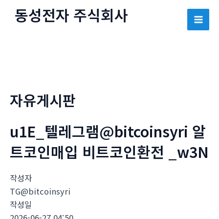
콘
동성전자 주식회사
텐
Mai
츠
로
Men
건
너
뛰
자유게시판
기
u1E_텔레그램@bitcoinsyri 알
트코인매입 비트코인환전 _w3N
작성자
TG@bitcoinsyri
작성일
2026-06-27 04:50