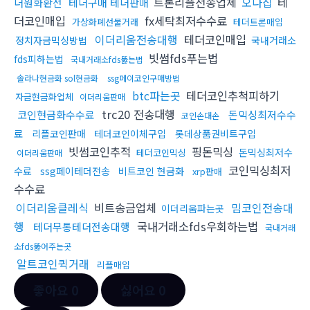
트론리플전송업체
오다집
테
더원화환전
테더구매 테더판매
더코인매입
fx세탁최저수수료
가상화폐선물거래
테더트론매입
이더리움전송대행
테더코인매입
정치자금믹싱방법
국내거래소
빗썸fds푸는법
fds피하는법
국내거래소fds뚫는법
솔라나현금화 sol현금화
ssg페이코인구매방법
btc파는곳
테더코인추척피하기
자금현금화업체
이더리움판매
trc20 전송대행
코인현금화수수료
돈믹싱최저수수
코인손대손
료
리플코인판매
테더코인이체구입
롯데상품권비트구입
빗썸코인추적
핑돈믹싱
돈믹싱최저수
테더코인믹싱
이더리움판매
코인믹싱최저
수료
ssg페이테더전송
비트코인 현금화
xrp판매
수수료
이더리움클레식
비트송금업체
밈코인전송대
이더리움파는곳
행
국내거래소fds우회하는법
테더무통테더전송대행
국내거래
소fds뚫어주는곳
알트코인퀵거래
리플매입
좋아요
0
싫어요
0