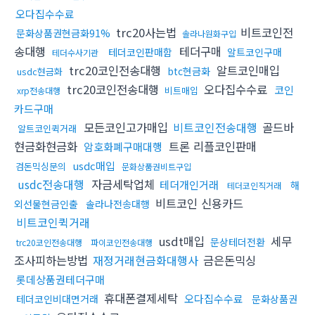
오다집수수료
trc20사는법
비트코인전
문화상품권현금화91%
솔라나원화구입
송대행
테더구매
테더코인판매함
알트코인구매
테더수사기관
trc20코인전송대행
알트코인매입
btc현금화
usdc현금화
trc20코인전송대행
오다집수수료
코인
비트매입
xrp전송대행
카드구매
모든코인고가매입
비트코인전송대행
골드바
알트코인퀵거래
현금화현금화
트론 리플코인판매
암호화폐구매대행
usdc매입
검돈믹싱문의
문화상품권비트구입
usdc전송대행
자금세탁업체
테더개인거래
해
테더코인직거래
비트코인 신용카드
외선물현금인출
솔라나전송대행
비트코인퀵거래
usdt매입
세무
문상테더전환
trc20코인전송대행
파이코인전송대행
조사피하는방법
재정거래현금화대행사
금은돈믹싱
롯데상품권테더구매
휴대폰결제세탁
오다집수수료
테더코인비대면거래
문화상품권