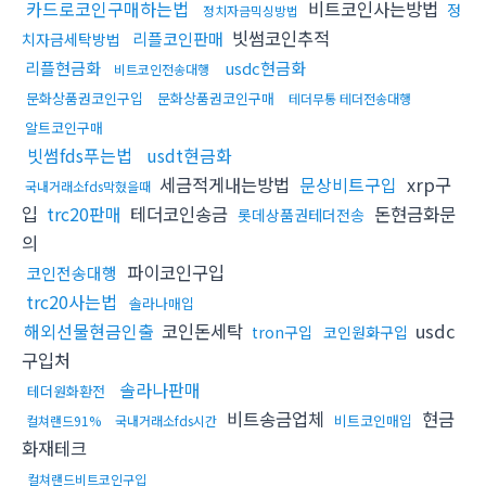
카드로코인구매하는법
비트코인사는방법
정
정치자금믹싱방법
빗썸코인추적
리플코인판매
치자금세탁방법
리플현금화
usdc현금화
비트코인전송대행
문화상품권코인구입
문화상품권코인구매
테더무통 테더전송대행
알트코인구매
빗썸fds푸는법
usdt현금화
세금적게내는방법
문상비트구입
xrp구
국내거래소fds막혔을때
입
trc20판매
테더코인송금
돈현금화문
롯데상품권테더전송
의
파이코인구입
코인전송대행
trc20사는법
솔라나매입
해외선물현금인출
코인돈세탁
usdc
tron구입
코인원화구입
구입처
솔라나판매
테더원화환전
비트송금업체
현금
비트코인매입
컬쳐랜드91%
국내거래소fds시간
화재테크
컬쳐랜드비트코인구입