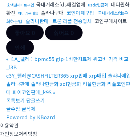
국내거래소fds해결업체
태더원화
usdc현금화
소액결제비트구입
환전
솔라나구매
코인이체구입
국내거래소fds우
이더리움매입
솔라나판매
트론 리플 전송업체
코인구매사이트
회하는법
좋아요
0
싫어요
0
인쇄
«
i1A_텔레 : bpmc55 glp-1비만치료제 위고비 가격 비교
_l3B
c3Y_텔레@CASHFILTER365 xrp판매 xrp매입 솔라나매입
솔라나판매 솔라나현금화 sol현금화 리플현금화 리플코인판
매 파이코인판매_k9S
»
목록보기
답글쓰기
글수정
글삭제
Powered by KBoard
이용약관
개인정보처리방침