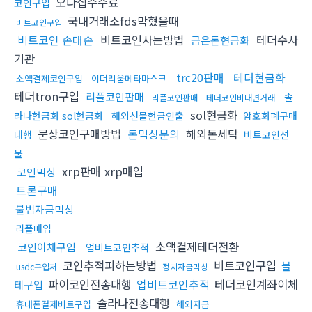
오다집수수료
코인구입
국내거래소fds막혔을때
비트코인구입
비트코인 손대손
비트코인사는방법
테더수사
금은돈현금화
기관
trc20판매
테더현금화
소액결제코인구입
이더리움메타마스크
테더tron구입
리플코인판매
솔
리플코인판매
테더코인비대면거래
sol현금화
라나현금화 sol현금화
해외선물현금인출
암호화폐구매
문상코인구매방법
돈믹싱문의
해외돈세탁
대행
비트코인선
물
xrp판매 xrp매입
코인믹싱
트론구매
불법자금믹싱
리플매입
소액결제테더전환
코인이체구입
업비트코인추적
코인추적피하는방법
비트코인구입
블
usdc구입처
정치자금믹싱
파이코인전송대행
업비트코인추적
테더코인계좌이체
테구입
솔라나전송대행
휴대폰결제비트구입
해외자금