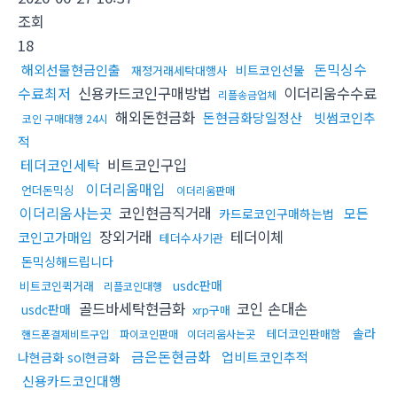
조회
18
돈믹싱수
해외선물현금인출
비트코인선물
재정거래세탁대행사
수료최저
신용카드코인구매방법
이더리움수수료
리플송금업체
해외돈현금화
돈현금화당일정산
빗썸코인추
코인 구매대행 24시
적
테더코인세탁
비트코인구입
이더리움매입
언더돈믹싱
이더리움판매
이더리움사는곳
코인현금직거래
모든
카드로코인구매하는법
장외거래
테더이체
코인고가매입
테더수사기관
돈믹싱해드립니다
usdc판매
비트코인퀵거래
리플코인대행
골드바세탁현금화
코인 손대손
usdc판매
xrp구매
솔라
테더코인판매함
핸드폰결제비트구입
파이코인판매
이더리움사는곳
금은돈현금화
업비트코인추적
나현금화 sol현금화
신용카드코인대행