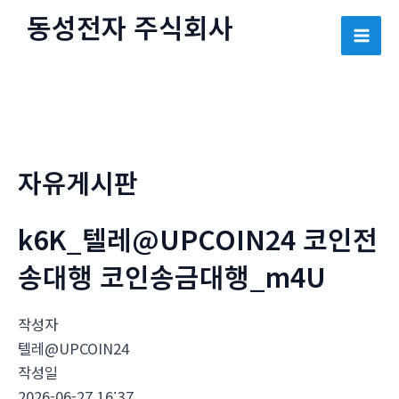
콘
동성전자 주식회사
텐
Mai
츠
로
Men
건
너
뛰
자유게시판
기
k6K_텔레@UPCOIN24 코인전
송대행 코인송금대행_m4U
작성자
텔레@UPCOIN24
작성일
2026-06-27 16:37