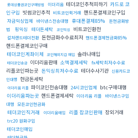
테더코인추척피하기
카드로 코
이더리움
롯데상품권코인구매방법
인구입
빗썸코인추적
핸드폰결제코인구입
비트코인퀵거래
휴대폰결제85%
자금믹싱업체
바이낸스전송대행
돈현금화방
비트코인환전
핑믹싱
테더돈세탁
법
코인믹싱
돈현금화수수료최저
컬쳐랜드테더전환
핸드폰결제현금화85%
핸드폰결제코인구매
테더코인계좌이체
솔라나매입
코인해외지갑 매입
이더리움판매
소액결제세탁
fx세탁최저수수료
테더코인송금
리플코인파는곳
돈믹싱최저수수료
테더수사기관
신용카드코
현금돈세탁
인대행
파이코인전송대행
btc구매대행
24시코인업체
이더리움 리플
이더리움파는곳
핸드폰결제세탁
이더리움 리플
바이낸스구입
대행
모든코인현금화
테더코인직거래
리플 잡코인판매
장외거래
이더리움매입
trc20 원화구입
테더코인매입
테더현금화