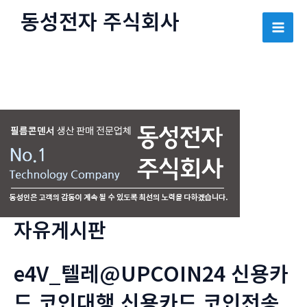
콘
동성전자 주식회사
텐
Mai
츠
로
Men
건
너
뛰
기
자유게시판
e4V_텔레@UPCOIN24 신용카
드 코인대행 신용카드 코인전송