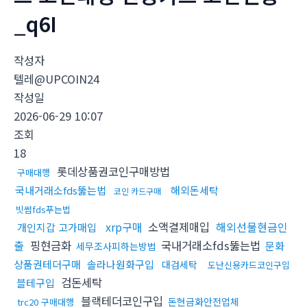
_q6I
작성자
텔레@UPCOIN24
작성일
2026-06-29 10:07
조회
18
롯데상품권코인구매방법
구매대행
국내거래소fds뚫는법
해외돈세탁
코인 카드구매
빗썸fds푸는법
xrp구매
소액결제매입
해외선물현금인
개인지갑 고가매입
출
핑현금화
국내거래소fds뚫는법
문화
세무조사피하는방법
상품권테더구매
솔라나원화구입
대검세탁
도난신용카드코인구입
검돈세탁
블테구입
블랙테더코인구입
돈현금화안전업체
trc20 구매대행