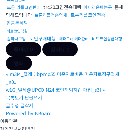
trc20코인전송대행
돈세
트론 리플코인판매
이더리움파는곳
탁해드립니다
트론리플코인전송
트론리플전송업체
현금돈세탁
비트코인믹싱
코인구매대행
솔라나구입
비트코인송금대행
테더구매 테더판매
좋아요
0
싫어요
0
인쇄
«
m3M_텔레 : bpmc55 마운자로비용 마운자로직구업체
_n0J
w1G_텔레@UPCOIN24 코인해외지갑 매입_s3I
»
목록보기
답글쓰기
글수정
글삭제
Powered by KBoard
이용약관
개인정보처리방침