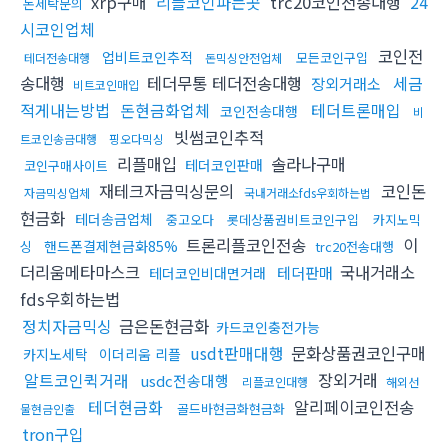
xrp구매
리플코인파는곳
trc20코인전송대행
24
돈세탁문의
시코인업체
코인전
업비트코인추적
모든코인구입
테더전송대행
돈믹싱안전업체
송대행
테더무통 테더전송대행
세금
장외거래소
비트코인매입
적게내는방법
돈현금화업체
테더트론매입
코인전송대행
비
빗썸코인추적
트코인송금대행
핑오다믹싱
리플매입
솔라나구매
테더코인판매
코인구매사이트
재테크자금믹싱문의
코인돈
자금믹싱업체
국내거래소fds우회하는법
현금화
테더송금업체
중고오다
롯데상품권비트코인구입
카지노믹
트론리플코인전송
이
핸드폰결제현금화85%
싱
trc20전송대행
더리움메타마스크
국내거래소
테더판매
테더코인비대면거래
fds우회하는법
정치자금믹싱
금은돈현금화
카드코인충전가능
usdt판매대행
문화상품권코인구매
카지노세탁
이더리움 리플
알트코인퀵거래
장외거래
usdc전송대행
리플코인대행
해외선
테더현금화
알리페이코인전송
골드바현금화현금화
물현금인출
tron구입